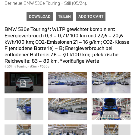
Der neue BMW 530e Touring - Still (05/24).
DOWNLOAD
TEILEN
ADD TO CART
BMW 530e Touring*: WLTP gewichtet kombiniert:
Energieverbrauch 0,9 – 0,7 l/ 100 km und 22,6 – 20,6
kWh/100 km; CO2-Emissionen 21 – 16 g/km; CO2-Klasse
F (entladene Batterie) – B; Energieverbrauch bei
entladener Batterie: 7,6 – 7,0 l/100 km; ; elektrische
Reichweite: 83 – 89 km. *vorläufige Werte
G61
·
Touring
·
5er
·
530e