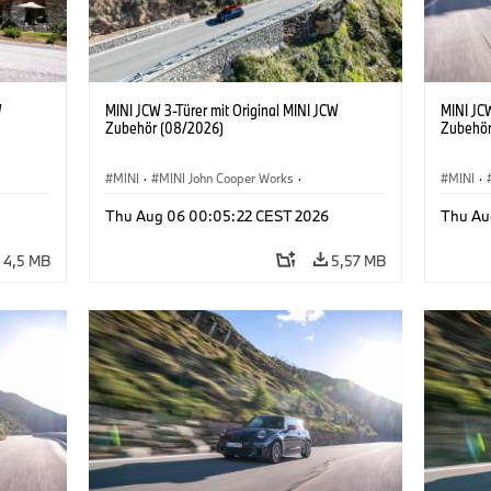
W
MINI JCW 3-Türer mit Original MINI JCW
MINI JCW
Zubehör (08/2026)
Zubehör
MINI
·
MINI John Cooper Works
·
MINI
·
John Cooper Works
·
John C
Thu Aug 06 00:05:22 CEST 2026
Thu Au
Sonderausstattungen, Zubehör
Sonder
4,5 MB
5,57 MB