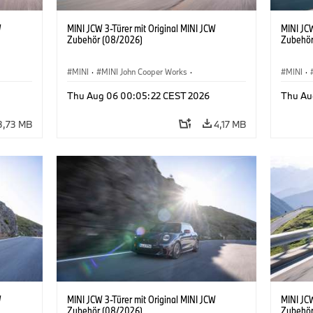
W
MINI JCW 3-Türer mit Original MINI JCW
MINI JCW
Zubehör (08/2026)
Zubehör
MINI
·
MINI John Cooper Works
·
MINI
·
John Cooper Works
·
John C
Thu Aug 06 00:05:22 CEST 2026
Thu Au
Sonderausstattungen, Zubehör
Sonder
3,73 MB
4,17 MB
W
MINI JCW 3-Türer mit Original MINI JCW
MINI JCW
Zubehör (08/2026)
Zubehör