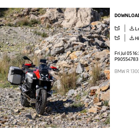
DOWNLOAD
L
H
Fri Jul 05 1
P90554783
BMW R 1300