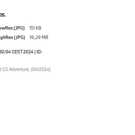
S.
owRes (JPG)
151 KB
ighRes (JPG)
18,29 MB
6:32:04 CEST 2024 | ID:
 GS Adventure. (06/2024)