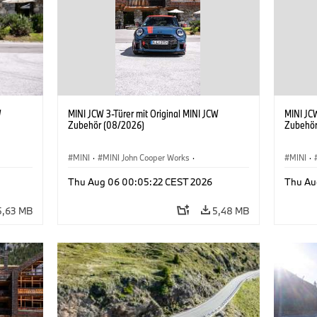
W
MINI JCW 3-Türer mit Original MINI JCW
MINI JCW
Zubehör (08/2026)
Zubehör
MINI
·
MINI John Cooper Works
·
MINI
·
John Cooper Works
·
John C
Thu Aug 06 00:05:22 CEST 2026
Thu Au
Sonderausstattungen, Zubehör
Sonder
5,63 MB
5,48 MB