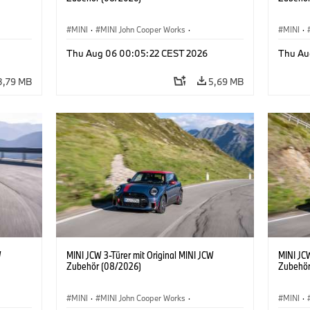
MINI
·
MINI John Cooper Works
·
MINI
·
John Cooper Works
·
John C
Thu Aug 06 00:05:22 CEST 2026
Thu Au
Sonderausstattungen, Zubehör
Sonder
3,79 MB
5,69 MB
W
MINI JCW 3-Türer mit Original MINI JCW
MINI JCW
Zubehör (08/2026)
Zubehör
MINI
·
MINI John Cooper Works
·
MINI
·