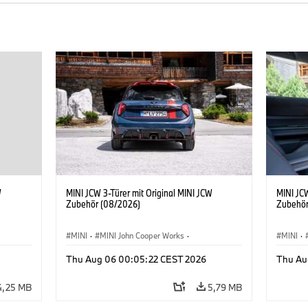
W
MINI JCW 3-Türer mit Original MINI JCW
MINI JCW
Zubehör (08/2026)
Zubehör
MINI
·
MINI John Cooper Works
·
MINI
·
John Cooper Works
·
John C
Thu Aug 06 00:05:22 CEST 2026
Thu Au
Sonderausstattungen, Zubehör
Sonder
4,25 MB
5,79 MB