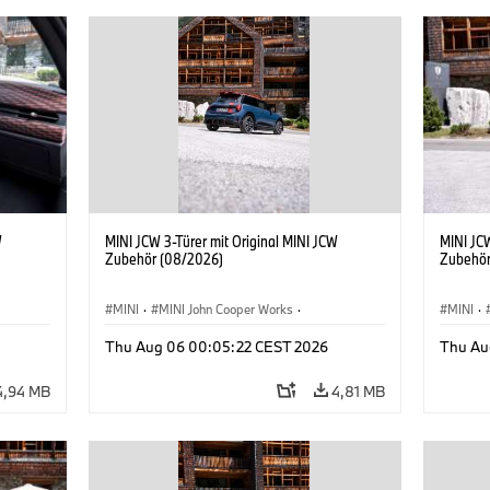
W
MINI JCW 3-Türer mit Original MINI JCW
MINI JCW
Zubehör (08/2026)
Zubehör
MINI
·
MINI John Cooper Works
·
MINI
·
John Cooper Works
·
John C
Thu Aug 06 00:05:22 CEST 2026
Thu Au
Sonderausstattungen, Zubehör
Sonder
4,94 MB
4,81 MB