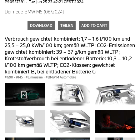
P90557391
·
Tue Jun 25 23:42:21 CEST 2024
Der neue BMW M5 (06/2024)
DOWNLOAD
TEILEN
ADD TO CART
Verbrauch gewichtet kombiniert: 1,7 – 1,6 l/100 km und
25,5 – 25,0 kWh/100 km; gemäß WLTP; CO2-Emissionen
gewichtet kombiniert: 39 – 37 g/km gemäß WLTP;
Kraftstoffverbrauch bei entladener Batterie: 10,3 – 10,2
l/100 km gemäß WLTP; CO2-Klassen: gewichtet
kombiniert B, bei entladener Batterie G
G90
·
M5
·
Limousine
·
BMW M Automobile