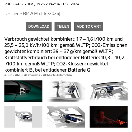
P90557432
·
Tue Jun 25 23:42:34 CEST 2024
Der neue BMW M5 (06/2024)
DOWNLOAD
TEILEN
ADD TO CART
Verbrauch gewichtet kombiniert: 1,7 – 1,6 l/100 km und
25,5 – 25,0 kWh/100 km; gemäß WLTP; CO2-Emissionen
gewichtet kombiniert: 39 – 37 g/km gemäß WLTP;
Kraftstoffverbrauch bei entladener Batterie: 10,3 – 10,2
l/100 km gemäß WLTP; CO2-Klassen: gewichtet
kombiniert B, bei entladener Batterie G
G90
·
M5
·
Limousine
·
BMW M Automobile