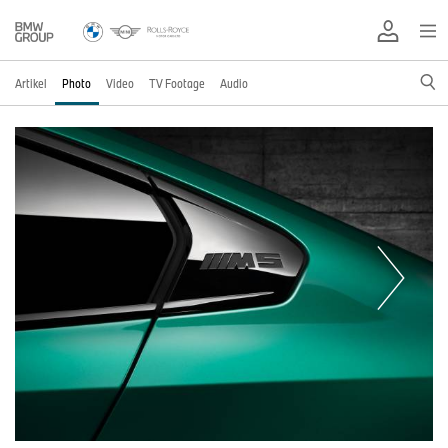
Artikel
Photo
Video
TV Footage
Audio