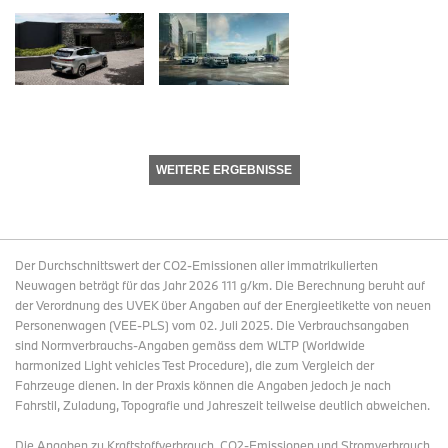
WEITERE ERGEBNISSE
Der Durchschnittswert der CO2-Emissionen aller immatrikulierten
Neuwagen beträgt für das Jahr 2026 111 g/km. Die Berechnung beruht auf
der Verordnung des UVEK über Angaben auf der Energieetikette von neuen
Personenwagen (VEE-PLS) vom 02. Juli 2025. Die Verbrauchsangaben
sind Normverbrauchs-Angaben gemäss dem WLTP (Worldwide
harmonized Light vehicles Test Procedure), die zum Vergleich der
Fahrzeuge dienen. In der Praxis können die Angaben jedoch je nach
Fahrstil, Zuladung, Topografie und Jahreszeit teilweise deutlich abweichen.
Die Angaben zu Kraftstoffverbrauch, CO2-Emissionen und Stromverbrauch