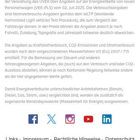
der Verordnung des UVEK über Angaben auf der Energieetikette von neuen
Personenwagen (VEE-PLS) vom 02. Juli 2025. Die Verbrauchsangaben
sind Normverbrauchs-Angaben gemäss dem WLTP (Worldwide
harmonized Light vehicles Test Procedure), die zum Vergleich der
Fahrzeuge dienen. In der Praxis können die Angaben jedoch je nach
Fahrstil, Zuladung, Topografie und Jahreszeit teilweise deutlich abweichen.
Die Angaben zu Kraftstoffverbrauch, CO2-Emissionen und Stromverbrauch
wurden nach dem vorgeschriebenen Messverfahren VO (EU) 2007 / 715
ermittelt. Für die Bemessung von Steuern und anderen
fahrzeugbezogenen Abgaben, die (auch) auf den Verbrauch und/oder CO2-
Ausstoss abstellen, können je nach Kantonaler Regelung teilweise andere
als die hier angegebenen Werte gelten.
Damit Energieverbräuche unterschiedlicher Antriebsformen (Benzin,
Diesel, Gas, Strom, usw.) vergleichbar sind, werden sie zusätzlich als
sogenannte Benzinäquivalente (Masseinheit für Energie) ausgewiesen.
Links
Impressum
Rechtliche Hinweise
Datenschutz