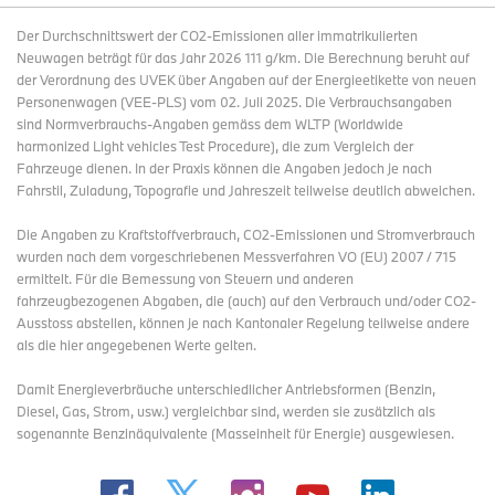
Der Durchschnittswert der CO2-Emissionen aller immatrikulierten
Neuwagen beträgt für das Jahr 2026 111 g/km. Die Berechnung beruht auf
der Verordnung des UVEK über Angaben auf der Energieetikette von neuen
Personenwagen (VEE-PLS) vom 02. Juli 2025. Die Verbrauchsangaben
sind Normverbrauchs-Angaben gemäss dem WLTP (Worldwide
harmonized Light vehicles Test Procedure), die zum Vergleich der
Fahrzeuge dienen. In der Praxis können die Angaben jedoch je nach
Fahrstil, Zuladung, Topografie und Jahreszeit teilweise deutlich abweichen.
Die Angaben zu Kraftstoffverbrauch, CO2-Emissionen und Stromverbrauch
wurden nach dem vorgeschriebenen Messverfahren VO (EU) 2007 / 715
ermittelt. Für die Bemessung von Steuern und anderen
fahrzeugbezogenen Abgaben, die (auch) auf den Verbrauch und/oder CO2-
Ausstoss abstellen, können je nach Kantonaler Regelung teilweise andere
als die hier angegebenen Werte gelten.
Damit Energieverbräuche unterschiedlicher Antriebsformen (Benzin,
Diesel, Gas, Strom, usw.) vergleichbar sind, werden sie zusätzlich als
sogenannte Benzinäquivalente (Masseinheit für Energie) ausgewiesen.