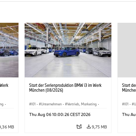
 Werk
Start der Serienproduktion BMW i3 im Werk
Start d
München (08/2026)
Münche
ing
·
I01
·
Unternehmen
·
Vertrieb, Marketing
·
I01
·
U
BMW i
Produktionswerke
·
Standorte
·
i3
·
BMW i
Produk
Thu Aug 06 10:00:26 CEST 2026
Thu Au
9,36 MB
9,75 MB