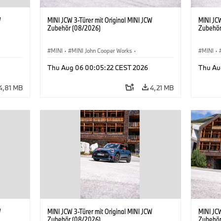
W
MINI JCW 3-Türer mit Original MINI JCW
MINI JCW
Zubehör (08/2026)
Zubehör
MINI
·
MINI John Cooper Works
·
MINI
·
John Cooper Works
·
John C
Thu Aug 06 00:05:22 CEST 2026
Thu Au
Sonderausstattungen, Zubehör
Sonder
4,81 MB
4,21 MB
W
MINI JCW 3-Türer mit Original MINI JCW
MINI JCW
Zubehör (08/2026)
Zubehör