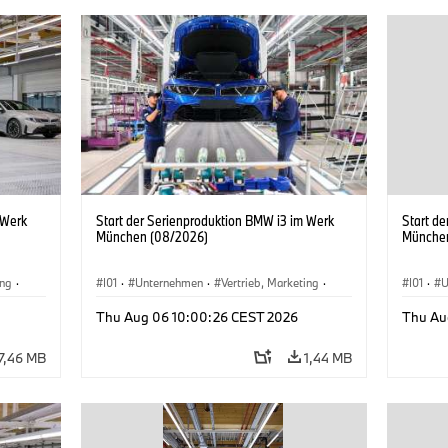
 Werk
Start der Serienproduktion BMW i3 im Werk
Start d
München (08/2026)
Münche
ing
·
I01
·
Unternehmen
·
Vertrieb, Marketing
·
I01
·
U
BMW i
Produktionswerke
·
Standorte
·
i3
·
BMW i
Produk
Thu Aug 06 10:00:26 CEST 2026
Thu Au
7,46 MB
1,44 MB