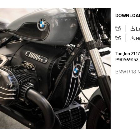
DOWNLOAD
L
H
Tue Jan 21 1
P90569152
BMW R 18 Mo