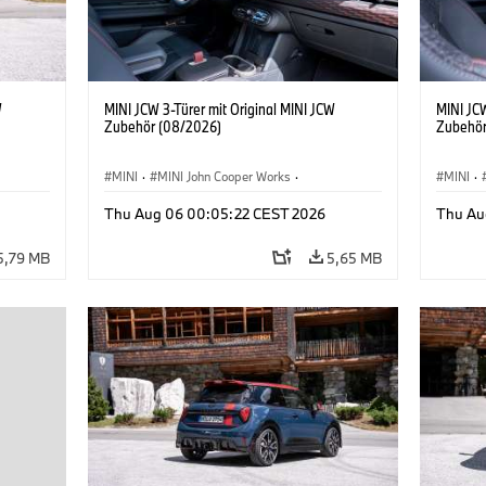
W
MINI JCW 3-Türer mit Original MINI JCW
MINI JCW
Zubehör (08/2026)
Zubehör
MINI
·
MINI John Cooper Works
·
MINI
·
John Cooper Works
·
John C
Thu Aug 06 00:05:22 CEST 2026
Thu Au
Sonderausstattungen, Zubehör
Sonder
5,79 MB
5,65 MB