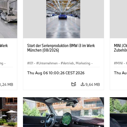
 Werk
Start der Serienproduktion BMW i3 im Werk
MINI JCW
München (08/2026)
Zubehör
ing
·
I01
·
Unternehmen
·
Vertrieb, Marketing
·
MINI
·
BMW i
Produktionswerke
·
Standorte
·
i3
·
BMW i
John C
Thu Aug 06 10:00:26 CEST 2026
Thu Au
Sonder
8,24 MB
9,64 MB