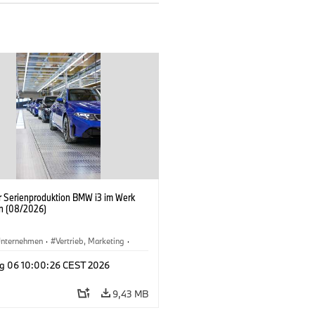
er Serienproduktion BMW i3 im Werk
n (08/2026)
nternehmen
·
Vertrieb, Marketing
·
tionswerke
·
Standorte
·
i3
·
BMW i
g 06 10:00:26 CEST 2026
9,43 MB