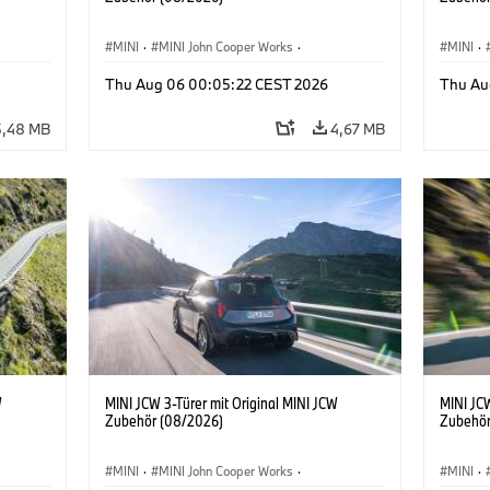
MINI
·
MINI John Cooper Works
·
MINI
·
John Cooper Works
·
John C
Thu Aug 06 00:05:22 CEST 2026
Thu Au
Sonderausstattungen, Zubehör
Sonder
5,48 MB
4,67 MB
W
MINI JCW 3-Türer mit Original MINI JCW
MINI JCW
Zubehör (08/2026)
Zubehör
MINI
·
MINI John Cooper Works
·
MINI
·