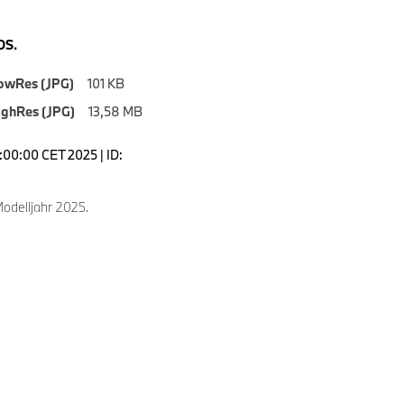
S.
owRes (JPG)
101 KB
ighRes (JPG)
13,58 MB
7:00:00 CET 2025 | ID:
delljahr 2025.