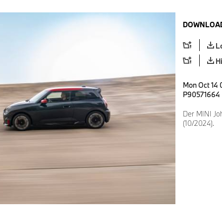
DOWNLOAD
L
H
Mon Oct 14 
P90571664
Der MINI Jo
(10/2024).