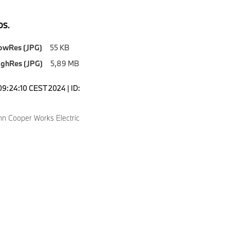
S.
owRes (JPG)
55 KB
ighRes (JPG)
5,89 MB
09:24:10 CEST 2024 | ID:
hn Cooper Works Electric