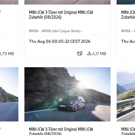
W
MINI JCW 3-Türer mit Original MINI JCW
MINI JCW
Zubehör (08/2026)
Zubehör
MINI
·
MINI John Cooper Works
·
MINI
·
John Cooper Works
·
John C
Thu Aug 06 00:05:22 CEST 2026
Thu Au
Sonderausstattungen, Zubehör
Sonder
3,73 MB
4,17 MB
W
MINI JCW 3-Türer mit Original MINI JCW
MINI JCW
Zubehör (08/2026)
Zubehör