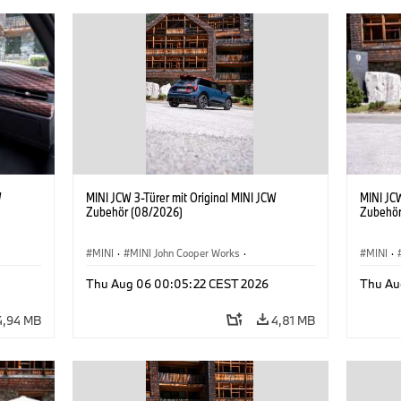
W
MINI JCW 3-Türer mit Original MINI JCW
MINI JCW
Zubehör (08/2026)
Zubehör
MINI
·
MINI John Cooper Works
·
MINI
·
John Cooper Works
·
John C
Thu Aug 06 00:05:22 CEST 2026
Thu Au
Sonderausstattungen, Zubehör
Sonder
4,94 MB
4,81 MB