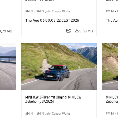
MINI
·
MINI John Cooper Works
·
MINI
·
John Cooper Works
·
John C
Thu Aug 06 00:05:22 CEST 2026
Thu Au
Sonderausstattungen, Zubehör
Sonder
3,79 MB
5,69 MB
W
MINI JCW 3-Türer mit Original MINI JCW
MINI JCW
Zubehör (08/2026)
Zubehör
MINI
·
MINI John Cooper Works
·
MINI
·