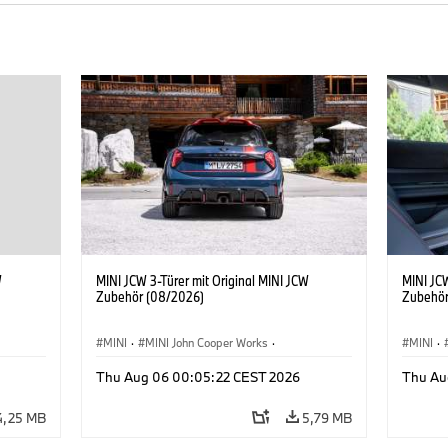
W
MINI JCW 3-Türer mit Original MINI JCW
MINI JCW
Zubehör (08/2026)
Zubehör
MINI
·
MINI John Cooper Works
·
MINI
·
John Cooper Works
·
John C
Thu Aug 06 00:05:22 CEST 2026
Thu Au
Sonderausstattungen, Zubehör
Sonder
4,25 MB
5,79 MB