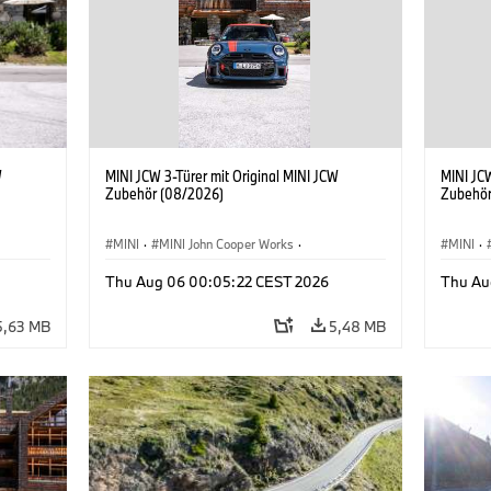
W
MINI JCW 3-Türer mit Original MINI JCW
MINI JCW
Zubehör (08/2026)
Zubehör
MINI
·
MINI John Cooper Works
·
MINI
·
John Cooper Works
·
John C
Thu Aug 06 00:05:22 CEST 2026
Thu Au
Sonderausstattungen, Zubehör
Sonder
5,63 MB
5,48 MB