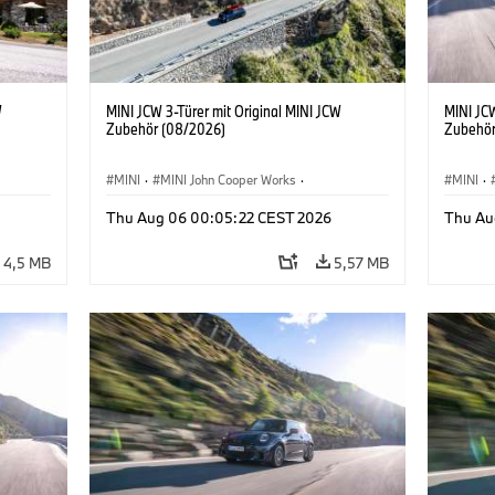
W
MINI JCW 3-Türer mit Original MINI JCW
MINI JCW
Zubehör (08/2026)
Zubehör
MINI
·
MINI John Cooper Works
·
MINI
·
John Cooper Works
·
John C
Thu Aug 06 00:05:22 CEST 2026
Thu Au
Sonderausstattungen, Zubehör
Sonder
4,5 MB
5,57 MB