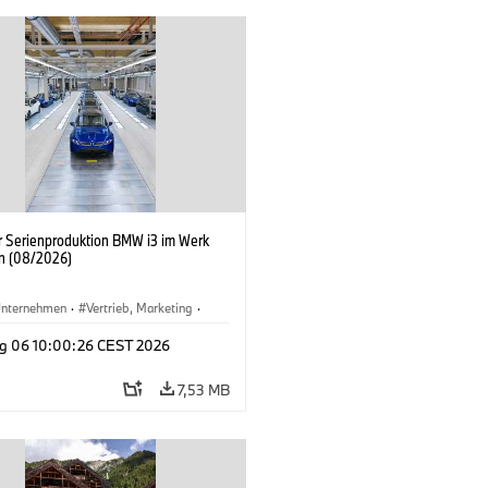
er Serienproduktion BMW i3 im Werk
n (08/2026)
nternehmen
·
Vertrieb, Marketing
·
tionswerke
·
Standorte
·
i3
·
BMW i
g 06 10:00:26 CEST 2026
7,53 MB