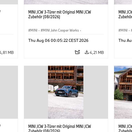
W
MINI JCW 3-Türer mit Original MINI JCW
MINI JCW
Zubehör (08/2026)
Zubehör
MINI
·
MINI John Cooper Works
·
MINI
·
John Cooper Works
·
John C
Thu Aug 06 00:05:22 CEST 2026
Thu Au
Sonderausstattungen, Zubehör
Sonder
4,81 MB
4,21 MB
W
MINI JCW 3-Türer mit Original MINI JCW
MINI JCW
Zubehör (08/2026)
Zubehör