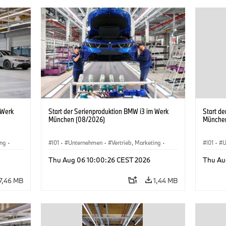
 Werk
Start der Serienproduktion BMW i3 im Werk
Start d
München (08/2026)
Münche
ing
·
I01
·
Unternehmen
·
Vertrieb, Marketing
·
I01
·
U
BMW i
Produktionswerke
·
Standorte
·
i3
·
BMW i
Produk
Thu Aug 06 10:00:26 CEST 2026
Thu Au
7,46 MB
1,44 MB