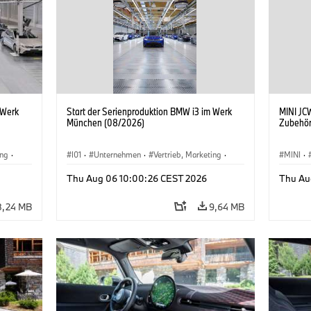
 Werk
Start der Serienproduktion BMW i3 im Werk
MINI JCW
München (08/2026)
Zubehör
ing
·
I01
·
Unternehmen
·
Vertrieb, Marketing
·
MINI
·
BMW i
Produktionswerke
·
Standorte
·
i3
·
BMW i
John C
Thu Aug 06 10:00:26 CEST 2026
Thu Au
Sonder
8,24 MB
9,64 MB