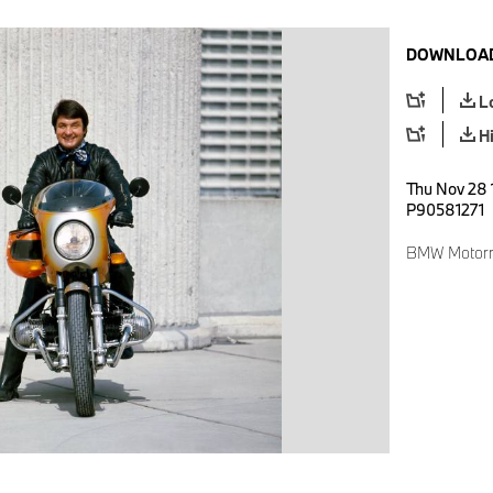
DOWNLOAD
L
H
Thu Nov 28 
P90581271
BMW Motorra