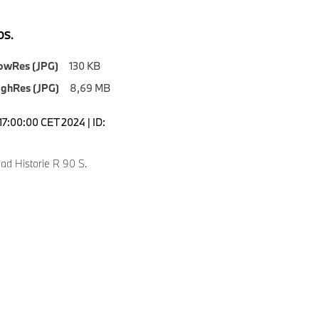
S.
owRes (JPG)
130 KB
ighRes (JPG)
8,69 MB
17:00:00 CET 2024 | ID:
d Historie R 90 S.