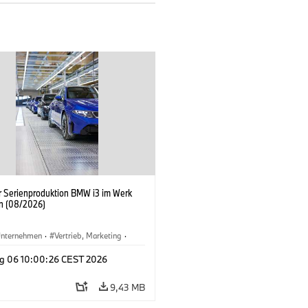
er Serienproduktion BMW i3 im Werk
n (08/2026)
nternehmen
·
Vertrieb, Marketing
·
tionswerke
·
Standorte
·
i3
·
BMW i
g 06 10:00:26 CEST 2026
9,43 MB