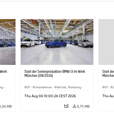
 Werk
Start der Serienproduktion BMW i3 im Werk
Start d
München (08/2026)
Münche
ing
·
I01
·
Unternehmen
·
Vertrieb, Marketing
·
I01
·
U
BMW i
Produktionswerke
·
Standorte
·
i3
·
BMW i
Produk
Thu Aug 06 10:00:26 CEST 2026
Thu Au
9,36 MB
9,75 MB