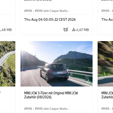
MINI
·
MINI John Cooper Works
·
MINI
·
John Cooper Works
·
John C
Thu Aug 06 00:05:22 CEST 2026
Thu Au
Sonderausstattungen, Zubehör
Sonder
5,48 MB
4,67 MB
W
MINI JCW 3-Türer mit Original MINI JCW
MINI JCW
Zubehör (08/2026)
Zubehör
MINI
·
MINI John Cooper Works
·
MINI
·