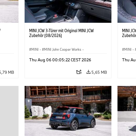
W
MINI JCW 3-Türer mit Original MINI JCW
MINI JCW
Zubehör (08/2026)
Zubehör
MINI
·
MINI John Cooper Works
·
MINI
·
John Cooper Works
·
John C
Thu Aug 06 00:05:22 CEST 2026
Thu Au
Sonderausstattungen, Zubehör
Sonder
5,79 MB
5,65 MB