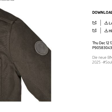
DOWNLOAD
L
H
Thu Dec 12 1
P90583043
Die neue BM
2025 -#Soul