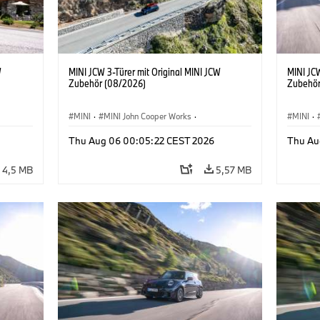
W
MINI JCW 3-Türer mit Original MINI JCW
MINI JCW
Zubehör (08/2026)
Zubehör
MINI
·
MINI John Cooper Works
·
MINI
·
John Cooper Works
·
John C
Thu Aug 06 00:05:22 CEST 2026
Thu Au
Sonderausstattungen, Zubehör
Sonder
4,5 MB
5,57 MB