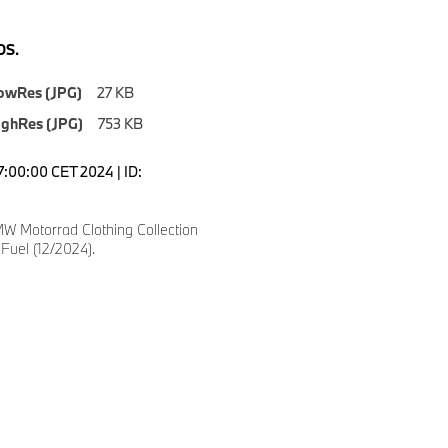
S.
owRes (JPG)
27 KB
ighRes (JPG)
753 KB
7:00:00 CET 2024 | ID:
W Motorrad Clothing Collection
Fuel (12/2024).