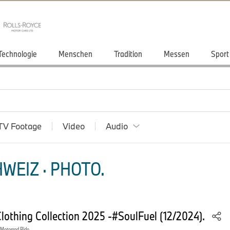
Technologie
Menschen
Tradition
Messen
Sport
TV Footage
Video
Audio
WEIZ · PHOTO.
othing Collection 2025 -#SoulFuel (12/2024).
otorrad Ride