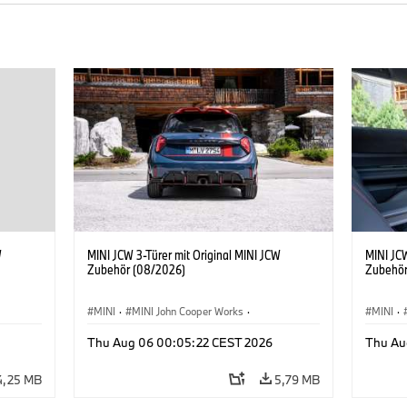
W
MINI JCW 3-Türer mit Original MINI JCW
MINI JCW
Zubehör (08/2026)
Zubehör
MINI
·
MINI John Cooper Works
·
MINI
·
John Cooper Works
·
John C
Thu Aug 06 00:05:22 CEST 2026
Thu Au
Sonderausstattungen, Zubehör
Sonder
4,25 MB
5,79 MB