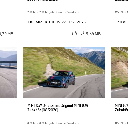
MINI
·
MINI John Cooper Works
·
MINI
·
John Cooper Works
·
John C
Thu Aug 06 00:05:22 CEST 2026
Thu Au
Sonderausstattungen, Zubehör
Sonder
3,79 MB
5,69 MB
W
MINI JCW 3-Türer mit Original MINI JCW
MINI JCW
Zubehör (08/2026)
Zubehör
MINI
·
MINI John Cooper Works
·
MINI
·