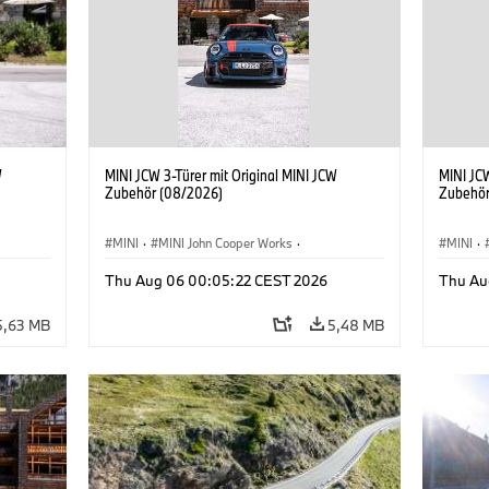
W
MINI JCW 3-Türer mit Original MINI JCW
MINI JCW
Zubehör (08/2026)
Zubehör
MINI
·
MINI John Cooper Works
·
MINI
·
John Cooper Works
·
John C
Thu Aug 06 00:05:22 CEST 2026
Thu Au
Sonderausstattungen, Zubehör
Sonder
5,63 MB
5,48 MB