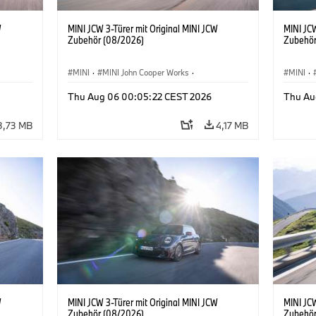
W
MINI JCW 3-Türer mit Original MINI JCW
MINI JCW
Zubehör (08/2026)
Zubehör
MINI
·
MINI John Cooper Works
·
MINI
·
John Cooper Works
·
John C
Thu Aug 06 00:05:22 CEST 2026
Thu Au
Sonderausstattungen, Zubehör
Sonder
3,73 MB
4,17 MB
W
MINI JCW 3-Türer mit Original MINI JCW
MINI JCW
Zubehör (08/2026)
Zubehör