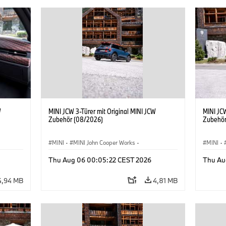
W
MINI JCW 3-Türer mit Original MINI JCW
MINI JCW
Zubehör (08/2026)
Zubehör
MINI
·
MINI John Cooper Works
·
MINI
·
John Cooper Works
·
John C
Thu Aug 06 00:05:22 CEST 2026
Thu Au
Sonderausstattungen, Zubehör
Sonder
4,94 MB
4,81 MB