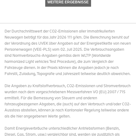
WEITERE ERGEBNISSE
Der Durchschnittswert der CO2-Emissionen aller immatrikulierten
Neuwagen beträgt für das Jahr 2026 111 g/km. Die Berechnung beruht auf
der Verordnung des UVEK über Angaben auf der Energieetikette von neuen
Personenwagen (VEE-PLS) vom 02. Juli 2025. Die Verbrauchsangaben
sind Normverbrauchs-Angaben gemäss dem WLTP (Worldwide
harmonized Light vehicles Test Procedure), die zum Vergleich der
Fahrzeuge dienen. In der Praxis können die Angaben jedoch je nach
Fahrstil, Zuladung, Topografie und Jahreszeit teilweise deutlich abweichen.
Die Angaben zu Kraftstoffverbrauch, CO2-Emissionen und Stromverbrauch
wurden nach dem vorgeschriebenen Messverfahren VO (EU) 2007 / 715
ermittelt. Für die Bemessung von Steuern und anderen
fahrzeugbezogenen Abgaben, die (auch) auf den Verbrauch und/oder CO2-
Ausstoss abstellen, können je nach Kantonaler Regelung teilweise andere
als die hier angegebenen Werte gelten.
Damit Energieverbräuche unterschiedlicher Antriebsformen (Benzin,
Diesel, Gas, Strom, usw.) vergleichbar sind, werden sie zusätzlich als