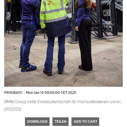
P90584011
·
Mon Jan 13 09:00:00 CET 2025
BMW Group treibt Kreislaufwirtschaft für Hochvoltbatterien voran.
(01/2025)
DOWNLOAD
TEILEN
ADD TO CART