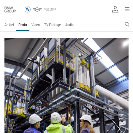
Artikel
Photo
Video
TV Footage
Audio