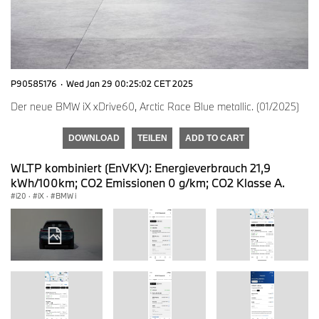
P90585176
·
Wed Jan 29 00:25:02 CET 2025
Der neue BMW iX xDrive60, Arctic Race Blue metallic. (01/2025)
DOWNLOAD
TEILEN
ADD TO CART
WLTP kombiniert (EnVKV): Energieverbrauch 21,9
kWh/100km; CO2 Emissionen 0 g/km; CO2 Klasse A.
i20
·
iX
·
BMW i