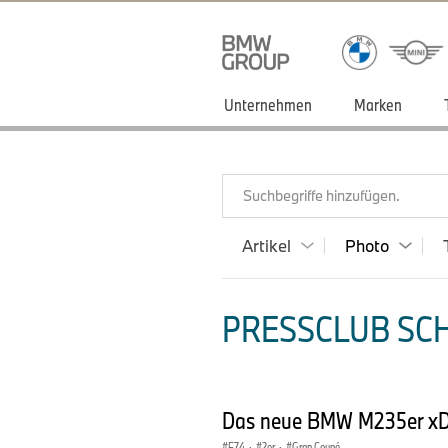
Unternehmen
Marken
Suchbegriffe hinzufügen.
Artikel
Photo
PRESSCLUB SCH
Das neue BMW M235er xDr
F74
·
2er
·
Gran Coupé