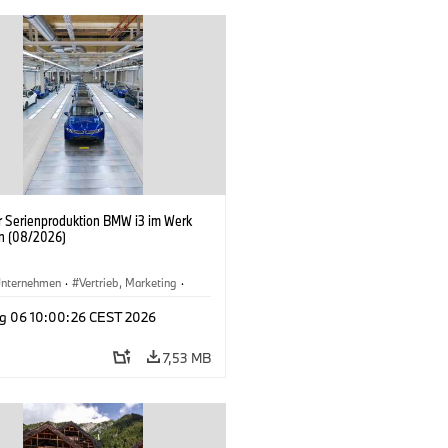
er Serienproduktion BMW i3 im Werk
n (08/2026)
nternehmen
·
Vertrieb, Marketing
·
tionswerke
·
Standorte
·
i3
·
BMW i
g 06 10:00:26 CEST 2026
7,53 MB