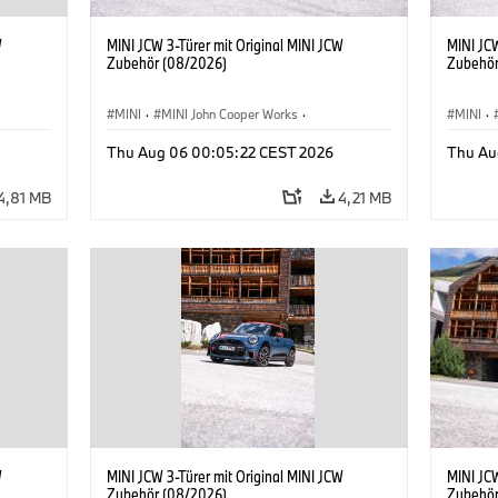
W
MINI JCW 3-Türer mit Original MINI JCW
MINI JCW
Zubehör (08/2026)
Zubehör
MINI
·
MINI John Cooper Works
·
MINI
·
John Cooper Works
·
John C
Thu Aug 06 00:05:22 CEST 2026
Thu Au
Sonderausstattungen, Zubehör
Sonder
4,81 MB
4,21 MB
W
MINI JCW 3-Türer mit Original MINI JCW
MINI JCW
Zubehör (08/2026)
Zubehör