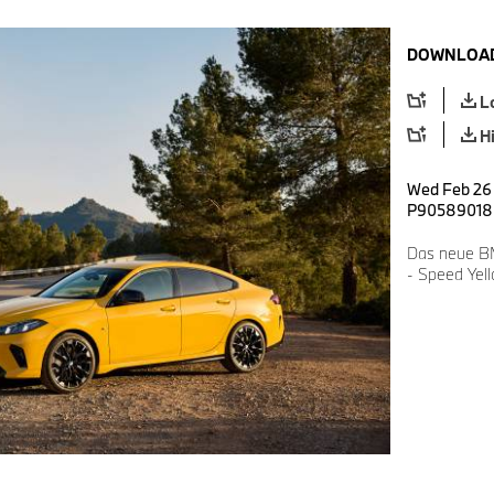
DOWNLOAD
L
H
Wed Feb 26 
P90589018
Das neue B
- Speed Yell