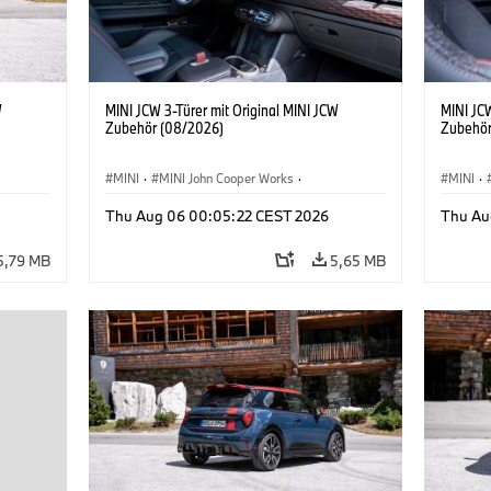
W
MINI JCW 3-Türer mit Original MINI JCW
MINI JCW
Zubehör (08/2026)
Zubehör
MINI
·
MINI John Cooper Works
·
MINI
·
John Cooper Works
·
John C
Thu Aug 06 00:05:22 CEST 2026
Thu Au
Sonderausstattungen, Zubehör
Sonder
5,79 MB
5,65 MB