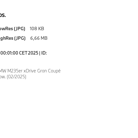
S.
owRes (JPG)
108 KB
ighRes (JPG)
6,66 MB
00:01:00 CET 2025 | ID:
MW M235er xDrive Gran Coupé
ow. (02/2025)