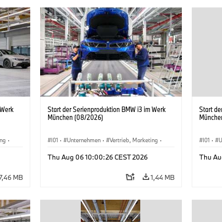
 Werk
Start der Serienproduktion BMW i3 im Werk
Start d
München (08/2026)
Münche
ing
·
I01
·
Unternehmen
·
Vertrieb, Marketing
·
I01
·
U
BMW i
Produktionswerke
·
Standorte
·
i3
·
BMW i
Produk
Thu Aug 06 10:00:26 CEST 2026
Thu Au
7,46 MB
1,44 MB