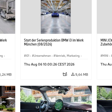
 Werk
Start der Serienproduktion BMW i3 im Werk
MINI JCW
München (08/2026)
Zubehör
ing
·
I01
·
Unternehmen
·
Vertrieb, Marketing
·
MINI
·
BMW i
Produktionswerke
·
Standorte
·
i3
·
BMW i
John C
Thu Aug 06 10:00:26 CEST 2026
Thu Au
Sonder
8,24 MB
9,64 MB