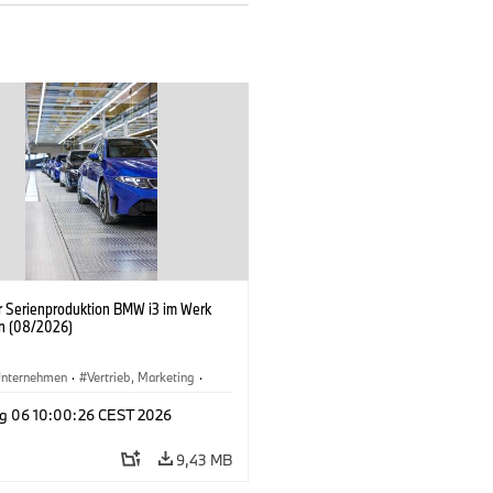
er Serienproduktion BMW i3 im Werk
n (08/2026)
nternehmen
·
Vertrieb, Marketing
·
tionswerke
·
Standorte
·
i3
·
BMW i
g 06 10:00:26 CEST 2026
9,43 MB