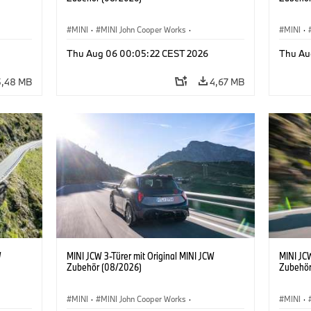
MINI
·
MINI John Cooper Works
·
MINI
·
John Cooper Works
·
John C
Thu Aug 06 00:05:22 CEST 2026
Thu Au
Sonderausstattungen, Zubehör
Sonder
5,48 MB
4,67 MB
W
MINI JCW 3-Türer mit Original MINI JCW
MINI JCW
Zubehör (08/2026)
Zubehör
MINI
·
MINI John Cooper Works
·
MINI
·