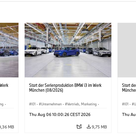
 Werk
Start der Serienproduktion BMW i3 im Werk
Start d
München (08/2026)
Münche
ing
·
I01
·
Unternehmen
·
Vertrieb, Marketing
·
I01
·
U
BMW i
Produktionswerke
·
Standorte
·
i3
·
BMW i
Produk
Thu Aug 06 10:00:26 CEST 2026
Thu Au
9,36 MB
9,75 MB