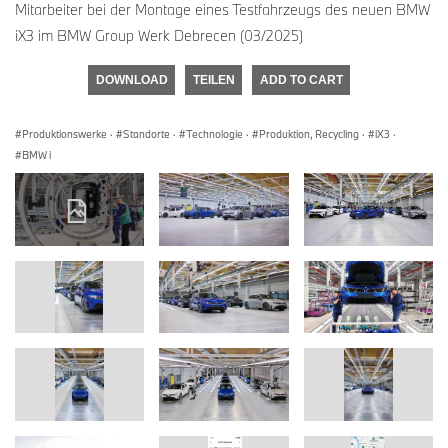
Mitarbeiter bei der Montage eines Testfahrzeugs des neuen BMW
iX3 im BMW Group Werk Debrecen (03/2025)
DOWNLOAD
TEILEN
ADD TO CART
Produktionswerke
·
Standorte
·
Technologie
·
Produktion, Recycling
·
iX3
·
BMW i