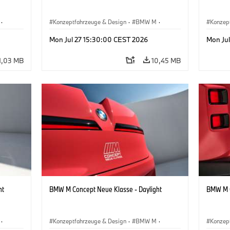
·
Konzeptfahrzeuge & Design
·
BMW M
·
Konzep
BMW Design
BMW D
Mon Jul 27 15:30:00 CEST 2026
Mon Ju
1,03 MB
10,45 MB
ht
BMW M Concept Neue Klasse - Daylight
BMW M C
·
Konzeptfahrzeuge & Design
·
BMW M
·
Konzep