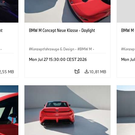
ht
BMW M Concept Neue Klasse - Daylight
BMW M C
·
Konzeptfahrzeuge & Design
·
BMW M
·
Konzep
BMW Design
BMW D
Mon Jul 27 15:30:00 CEST 2026
Mon Ju
2,55 MB
10,81 MB