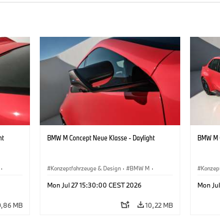
ht
BMW M Concept Neue Klasse - Daylight
BMW M C
·
Konzeptfahrzeuge & Design
·
BMW M
·
Konzep
BMW Design
BMW D
Mon Jul 27 15:30:00 CEST 2026
Mon Ju
9,86 MB
10,22 MB