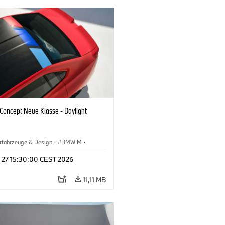
oncept Neue Klasse - Daylight
tfahrzeuge & Design
·
BMW M
·
esign
l 27 15:30:00 CEST 2026
11,11 MB