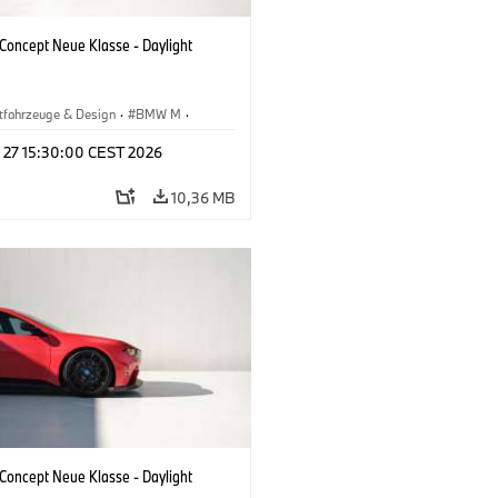
oncept Neue Klasse - Daylight
tfahrzeuge & Design
·
BMW M
·
esign
l 27 15:30:00 CEST 2026
10,36 MB
oncept Neue Klasse - Daylight