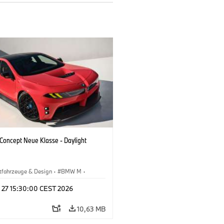
oncept Neue Klasse - Daylight
tfahrzeuge & Design
·
BMW M
·
esign
l 27 15:30:00 CEST 2026
10,63 MB