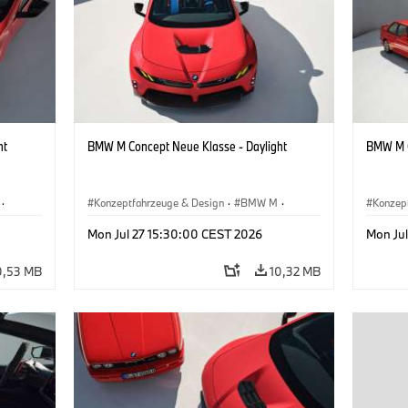
ht
BMW M Concept Neue Klasse - Daylight
BMW M C
·
Konzeptfahrzeuge & Design
·
BMW M
·
Konzep
BMW Design
BMW D
Mon Jul 27 15:30:00 CEST 2026
Mon Ju
0,53 MB
10,32 MB