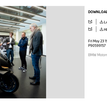
DOWNLOAD
L
H
Fri May 23 1
P90599157
BMW Motorr