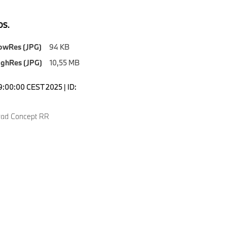
S.
owRes (JPG)
94 KB
ighRes (JPG)
10,55 MB
9:00:00 CEST 2025 | ID:
ad Concept RR