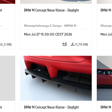
ht
BMW M Concept Neue Klasse - Daylight
BMW M C
·
Konzeptfahrzeuge & Design
·
BMW M
·
Konzep
BMW Design
BMW D
Mon Jul 27 15:30:00 CEST 2026
Mon Ju
10,3 MB
11,79 MB
ht
BMW M Concept Neue Klasse - Daylight
BMW M C