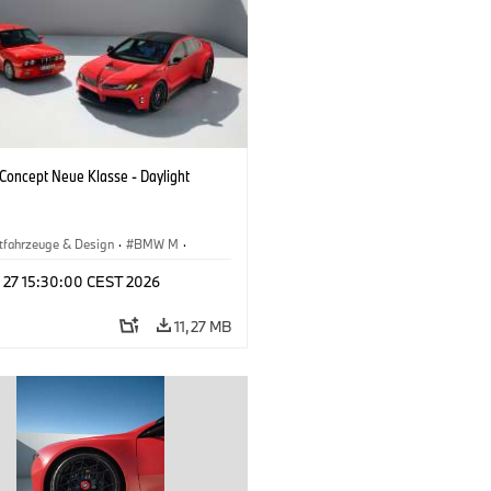
oncept Neue Klasse - Daylight
tfahrzeuge & Design
·
BMW M
·
esign
l 27 15:30:00 CEST 2026
11,27 MB