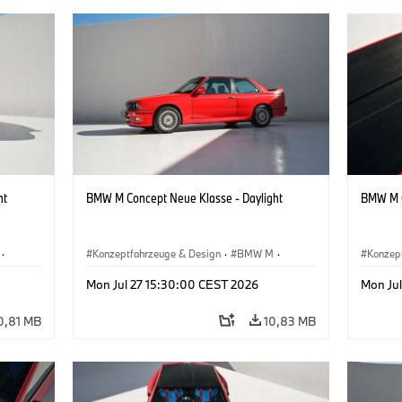
ht
BMW M Concept Neue Klasse - Daylight
BMW M C
·
Konzeptfahrzeuge & Design
·
BMW M
·
Konzep
BMW Design
BMW D
Mon Jul 27 15:30:00 CEST 2026
Mon Ju
0,81 MB
10,83 MB