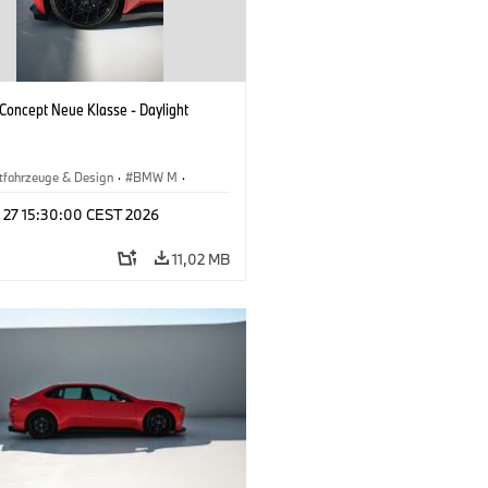
oncept Neue Klasse - Daylight
tfahrzeuge & Design
·
BMW M
·
esign
l 27 15:30:00 CEST 2026
11,02 MB