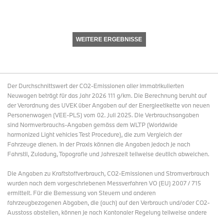
WEITERE ERGEBNISSE
Der Durchschnittswert der CO2-Emissionen aller immatrikulierten
Neuwagen beträgt für das Jahr 2026 111 g/km. Die Berechnung beruht auf
der Verordnung des UVEK über Angaben auf der Energieetikette von neuen
Personenwagen (VEE-PLS) vom 02. Juli 2025. Die Verbrauchsangaben
sind Normverbrauchs-Angaben gemäss dem WLTP (Worldwide
harmonized Light vehicles Test Procedure), die zum Vergleich der
Fahrzeuge dienen. In der Praxis können die Angaben jedoch je nach
Fahrstil, Zuladung, Topografie und Jahreszeit teilweise deutlich abweichen.
Die Angaben zu Kraftstoffverbrauch, CO2-Emissionen und Stromverbrauch
wurden nach dem vorgeschriebenen Messverfahren VO (EU) 2007 / 715
ermittelt. Für die Bemessung von Steuern und anderen
fahrzeugbezogenen Abgaben, die (auch) auf den Verbrauch und/oder CO2-
Ausstoss abstellen, können je nach Kantonaler Regelung teilweise andere