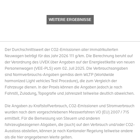
WEITERE ERGEBNISSE
Der Durchschnittswert der CO2-Emissionen aller immatrikulierten
Neuwagen beträgt für das Jahr 2026 111 g/km. Die Berechnung beruht auf
der Verordnung des UVEK über Angaben auf der Energieetikette von neuen
Personenwagen (VEE-PLS) vom 02. Juli 2025. Die Verbrauchsangaben
sind Normverbrauchs-Angaben gemäss dem WLTP (Worldwide
harmonized Light vehicles Test Procedure), die zum Vergleich der
Fahrzeuge dienen. In der Praxis können die Angaben jedoch je nach
Fahrstil, Zuladung, Topografie und Jahreszeit teilweise deutlich abweichen.
Die Angaben zu Kraftstoffverbrauch, CO2-Emissionen und Stromverbrauch
wurden nach dem vorgeschriebenen Messverfahren VO (EU) 2007 / 715
ermittelt. Für die Bemessung von Steuern und anderen
fahrzeugbezogenen Abgaben, die (auch) auf den Verbrauch und/oder CO2-
Ausstoss abstellen, können je nach Kantonaler Regelung teilweise andere
als die hier angegebenen Werte gelten.