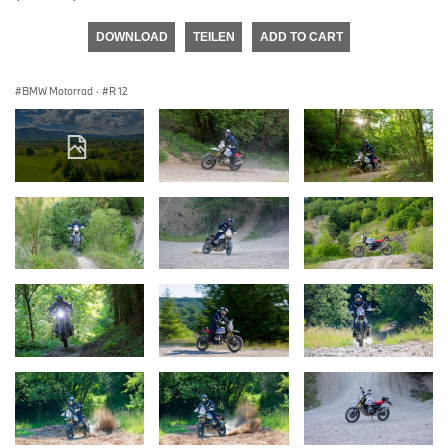
DOWNLOAD
TEILEN
ADD TO CART
BMW Motorrad
·
R 12