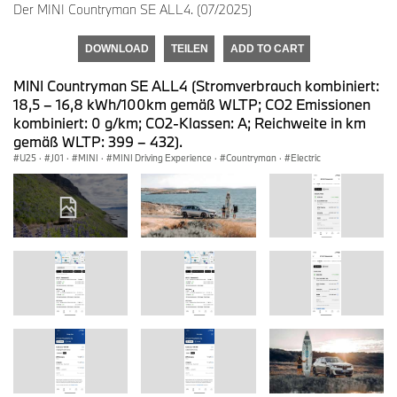
Der MINI Countryman SE ALL4. (07/2025)
DOWNLOAD
TEILEN
ADD TO CART
MINI Countryman SE ALL4 (Stromverbrauch kombiniert:
18,5 – 16,8 kWh/100km gemäß WLTP; CO2 Emissionen
kombiniert: 0 g/km; CO2-Klassen: A; Reichweite in km
gemäß WLTP: 399 – 432).
U25
·
J01
·
MINI
·
MINI Driving Experience
·
Countryman
·
Electric