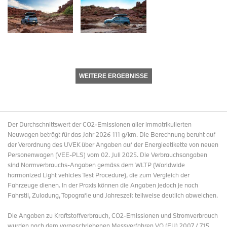
WEITERE ERGEBNISSE
Der Durchschnittswert der CO2-Emissionen aller immatrikulierten
Neuwagen beträgt für das Jahr 2026 111 g/km. Die Berechnung beruht auf
der Verordnung des UVEK über Angaben auf der Energieetikette von neuen
Personenwagen (VEE-PLS) vom 02. Juli 2025. Die Verbrauchsangaben
sind Normverbrauchs-Angaben gemäss dem WLTP (Worldwide
harmonized Light vehicles Test Procedure), die zum Vergleich der
Fahrzeuge dienen. In der Praxis können die Angaben jedoch je nach
Fahrstil, Zuladung, Topografie und Jahreszeit teilweise deutlich abweichen.
Die Angaben zu Kraftstoffverbrauch, CO2-Emissionen und Stromverbrauch
wurden nach dem vorgeschriebenen Messverfahren VO (EU) 2007 / 715