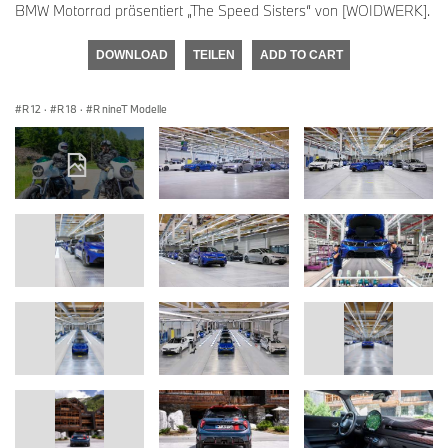
BMW Motorrad präsentiert „The Speed Sisters“ von [WOIDWERK].
DOWNLOAD
TEILEN
ADD TO CART
R 12
·
R 18
·
R nineT Modelle