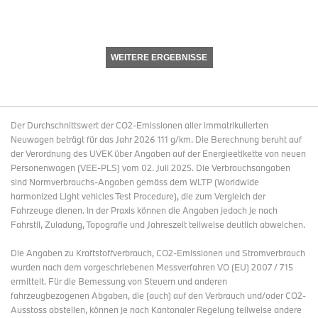
WEITERE ERGEBNISSE
Der Durchschnittswert der CO2-Emissionen aller immatrikulierten
Neuwagen beträgt für das Jahr 2026 111 g/km. Die Berechnung beruht auf
der Verordnung des UVEK über Angaben auf der Energieetikette von neuen
Personenwagen (VEE-PLS) vom 02. Juli 2025. Die Verbrauchsangaben
sind Normverbrauchs-Angaben gemäss dem WLTP (Worldwide
harmonized Light vehicles Test Procedure), die zum Vergleich der
Fahrzeuge dienen. In der Praxis können die Angaben jedoch je nach
Fahrstil, Zuladung, Topografie und Jahreszeit teilweise deutlich abweichen.
Die Angaben zu Kraftstoffverbrauch, CO2-Emissionen und Stromverbrauch
wurden nach dem vorgeschriebenen Messverfahren VO (EU) 2007 / 715
ermittelt. Für die Bemessung von Steuern und anderen
fahrzeugbezogenen Abgaben, die (auch) auf den Verbrauch und/oder CO2-
Ausstoss abstellen, können je nach Kantonaler Regelung teilweise andere