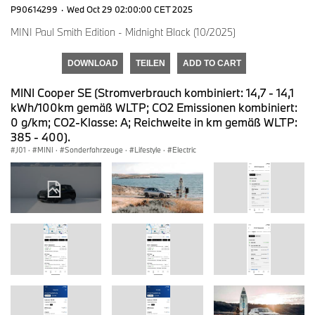
P90614299
·
Wed Oct 29 02:00:00 CET 2025
MINI Paul Smith Edition - Midnight Black (10/2025)
DOWNLOAD
TEILEN
ADD TO CART
MINI Cooper SE (Stromverbrauch kombiniert: 14,7 - 14,1
kWh/100km gemäß WLTP; CO2 Emissionen kombiniert:
0 g/km; CO2-Klasse: A; Reichweite in km gemäß WLTP:
385 - 400).
J01
·
MINI
·
Sonderfahrzeuge
·
Lifestyle
·
Electric