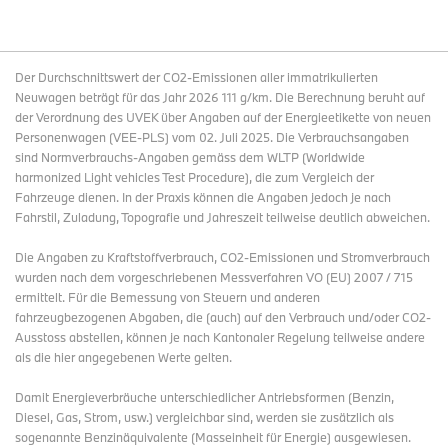
Der Durchschnittswert der CO2-Emissionen aller immatrikulierten
Neuwagen beträgt für das Jahr 2026 111 g/km. Die Berechnung beruht auf
der Verordnung des UVEK über Angaben auf der Energieetikette von neuen
Personenwagen (VEE-PLS) vom 02. Juli 2025. Die Verbrauchsangaben
sind Normverbrauchs-Angaben gemäss dem WLTP (Worldwide
harmonized Light vehicles Test Procedure), die zum Vergleich der
Fahrzeuge dienen. In der Praxis können die Angaben jedoch je nach
Fahrstil, Zuladung, Topografie und Jahreszeit teilweise deutlich abweichen.
Die Angaben zu Kraftstoffverbrauch, CO2-Emissionen und Stromverbrauch
wurden nach dem vorgeschriebenen Messverfahren VO (EU) 2007 / 715
ermittelt. Für die Bemessung von Steuern und anderen
fahrzeugbezogenen Abgaben, die (auch) auf den Verbrauch und/oder CO2-
Ausstoss abstellen, können je nach Kantonaler Regelung teilweise andere
als die hier angegebenen Werte gelten.
Damit Energieverbräuche unterschiedlicher Antriebsformen (Benzin,
Diesel, Gas, Strom, usw.) vergleichbar sind, werden sie zusätzlich als
sogenannte Benzinäquivalente (Masseinheit für Energie) ausgewiesen.