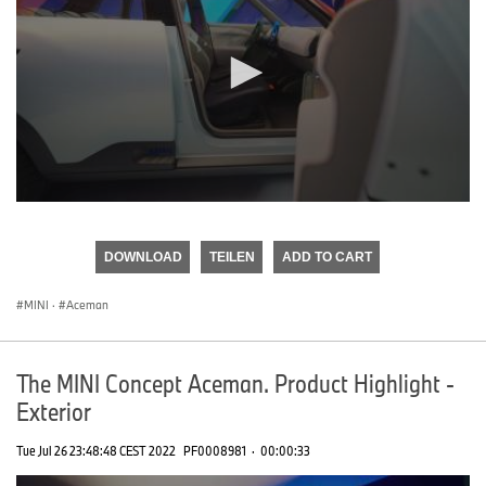
0
seconds
of
DOWNLOAD
TEILEN
ADD TO CART
0
seconds
MINI
·
Aceman
The MINI Concept Aceman. Product Highlight -
Exterior
Tue Jul 26 23:48:48 CEST 2022
PF0008981
·
00:00:33