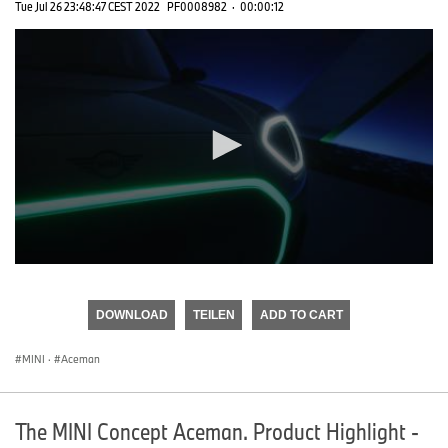
Tue Jul 26 23:48:47 CEST 2022
PF0008982
·
00:00:12
0
seconds
of
DOWNLOAD
TEILEN
ADD TO CART
0
seconds
MINI
·
Aceman
The MINI Concept Aceman. Product Highlight -