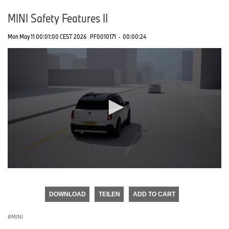
MINI Safety Features II
Mon May 11 00:01:00 CEST 2026
PF0010171
·
00:00:24
0
seconds
of
DOWNLOAD
TEILEN
ADD TO CART
0
seconds
MINI