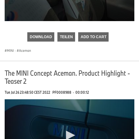
0
seconds
of
DOWNLOAD
TEILEN
ADD TO CART
0
seconds
MINI
·
Aceman
The MINI Concept Aceman. Product Highlight -
Teaser 2
Tue Jul 26 23:48:50 CEST 2022
PF0008988
·
00:00:12