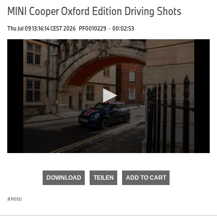
MINI Cooper Oxford Edition Driving Shots
Thu Jul 09 13:16:14 CEST 2026
PF0010229
·
00:02:53
0
seconds
of
DOWNLOAD
TEILEN
ADD TO CART
0
seconds
MINI