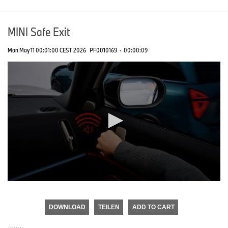
MINI Safe Exit
Mon May 11 00:01:00 CEST 2026
PF0010169
·
00:00:09
0
seconds
of
DOWNLOAD
TEILEN
ADD TO CART
0
seconds