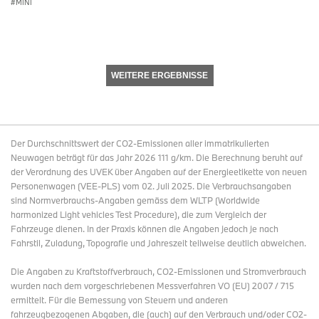
MINI
WEITERE ERGEBNISSE
Der Durchschnittswert der CO2-Emissionen aller immatrikulierten
Neuwagen beträgt für das Jahr 2026 111 g/km. Die Berechnung beruht auf
der Verordnung des UVEK über Angaben auf der Energieetikette von neuen
Personenwagen (VEE-PLS) vom 02. Juli 2025. Die Verbrauchsangaben
sind Normverbrauchs-Angaben gemäss dem WLTP (Worldwide
harmonized Light vehicles Test Procedure), die zum Vergleich der
Fahrzeuge dienen. In der Praxis können die Angaben jedoch je nach
Fahrstil, Zuladung, Topografie und Jahreszeit teilweise deutlich abweichen.
Die Angaben zu Kraftstoffverbrauch, CO2-Emissionen und Stromverbrauch
wurden nach dem vorgeschriebenen Messverfahren VO (EU) 2007 / 715
ermittelt. Für die Bemessung von Steuern und anderen
fahrzeugbezogenen Abgaben, die (auch) auf den Verbrauch und/oder CO2-