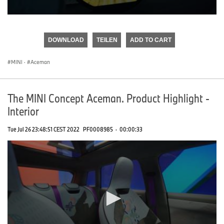
0
seconds
of
DOWNLOAD
TEILEN
ADD TO CART
0
seconds
MINI
·
Aceman
The MINI Concept Aceman. Product Highlight -
Interior
Tue Jul 26 23:48:51 CEST 2022
PF0008985
·
00:00:33