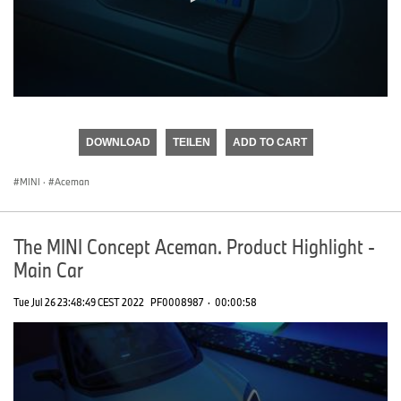
0
seconds
of
DOWNLOAD
TEILEN
ADD TO CART
0
seconds
MINI
·
Aceman
The MINI Concept Aceman. Product Highlight -
Main Car
Tue Jul 26 23:48:49 CEST 2022
PF0008987
·
00:00:58