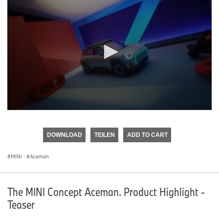
0
seconds
of
DOWNLOAD
TEILEN
ADD TO CART
0
seconds
MINI
·
Aceman
The MINI Concept Aceman. Product Highlight -
Teaser