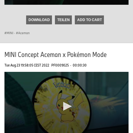
0
seconds
of
DOWNLOAD
TEILEN
ADD TO CART
0
seconds
MINI
·
Aceman
MINI Concept Aceman x Pokémon Mode
Tue Aug 23 19:58:05 CEST 2022
PF0009025
·
00:00:30