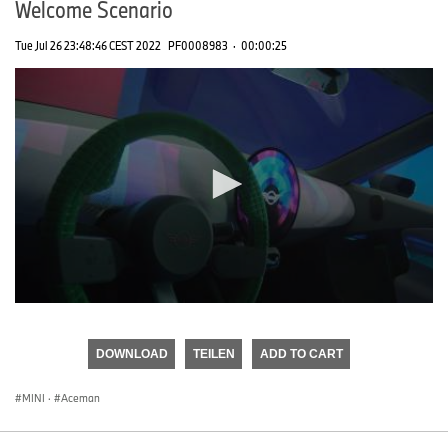
Welcome Scenario
Tue Jul 26 23:48:46 CEST 2022
PF0008983
·
00:00:25
0
seconds
of
DOWNLOAD
TEILEN
ADD TO CART
0
seconds
MINI
·
Aceman