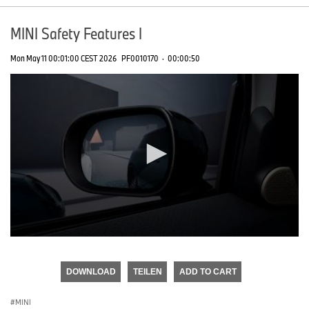
MINI Safety Features I
Mon May 11 00:01:00 CEST 2026
PF0010170
·
00:00:50
0
seconds
of
DOWNLOAD
TEILEN
ADD TO CART
0
seconds
MINI