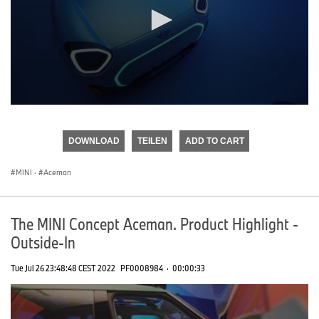
0
seconds
of
DOWNLOAD
TEILEN
ADD TO CART
0
seconds
MINI
·
Aceman
The MINI Concept Aceman. Product Highlight -
Outside-In
Tue Jul 26 23:48:48 CEST 2022
PF0008984
·
00:00:33