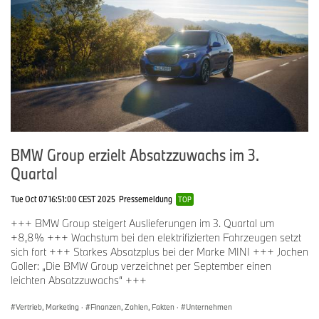
Mrd. €, der Umsatz auf 133,5 Mrd. €. Zum 31. Dezember 2025
beschäftigte das Unternehmen weltweit 154.540Mitarbeiterinnen
und Mitarbeiter.
Seit jeher sind langfristiges Denken und verantwortungsvolles
Handeln die Grundlage des wirtschaftlichen Erfolges der BMW
Group. Nachhaltigkeit ist ein wichtiger Bestandteil der
Unternehmensstrategie der BMW Group, von der Lieferkette über
die Produktion bis zum Ende der Nutzungsphase aller Produkte.
www.bmwgroup.com
BMW Group erzielt Absatzzuwachs im 3.
LinkedIn:
http://www.linkedin.com/company/bmw-group/
Quartal
YouTube:
https://www.youtube.com/bmwgroup
Tue Oct 07 16:51:00 CEST 2025
Pressemeldung
TOP
Instagram:
https://www.instagram.com/bmwgroup
+++ BMW Group steigert Auslieferungen im 3. Quartal um
+8,8% +++ Wachstum bei den elektrifizierten Fahrzeugen setzt
Facebook:
https://www.facebook.com/bmwgroup
sich fort +++ Starkes Absatzplus bei der Marke MINI +++ Jochen
Goller: „Die BMW Group verzeichnet per September einen
leichten Absatzzuwachs“ +++
Vertrieb, Marketing
·
Finanzen, Zahlen, Fakten
·
Unternehmen