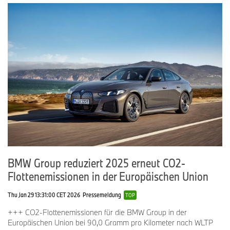
- BMW M GmbH
47.544
-5,9 %
MINI
68.427
+5,9 %
132.518
-15,9 %
1
BMW Group elektrifiziert
BMW Group BEV
87.458
-20,1 %
Rolls-Royce
1.271
-8,0 %
BMW Motorrad
42.735
-4,2 %
BMW Group reduziert 2025 erneut CO2-
1
BEV und
Flottenemissionen in der Europäischen Union
PHEV
Thu Jan 29 13:31:00 CET 2026
Pressemeldung
TOP
+++ CO2-Flottenemissionen für die BMW Group in der
BMW & MINI Absatz in den Regionen/Märkten
Europäischen Union bei 90,0 Gramm pro Kilometer nach WLTP