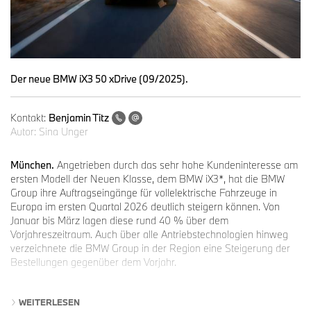
Der neue BMW iX3 50 xDrive (09/2025).
Kontakt:
Benjamin Titz
Autor:
Sina Unger
München.
Angetrieben durch das sehr hohe Kundeninteresse am
ersten Modell der Neuen Klasse, dem BMW iX3*, hat die BMW
Group ihre Auftragseingänge für vollelektrische Fahrzeuge in
Europa im ersten Quartal 2026 deutlich steigern können. Von
Januar bis März lagen diese rund 40 % über dem
Vorjahreszeitraum. Auch über alle Antriebstechnologien hinweg
verzeichnete die BMW Group in der Region eine Steigerung der
Bestellungen gegenüber dem Vorjahr.
WEITERLESEN
„
Beim neuen BMW iX3 verzeichnen wir eine außergewöhnlich