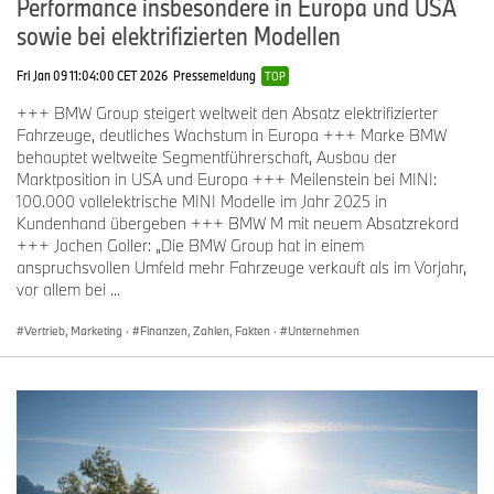
Performance insbesondere in Europa und USA
3
Asien-Pazifik, Osteuropa, Mittlerer Osten, Afrika
sowie bei elektrifizierten Modellen
Fri Jan 09 11:04:00 CET 2026
Pressemeldung
TOP
Die in dieser Meldung berichteten Auslieferungszahlen stellen
vorläufige Werte dar und können sich bis zur Vorlage des BMW
+++ BMW Group steigert weltweit den Absatz elektrifizierter
Group Berichts 2026 noch ändern. Erläuterungen zur
Fahrzeuge, deutliches Wachstum in Europa +++ Marke BMW
Aufbereitung der Auslieferungszahlen finden sich im BMW Group
behauptet weltweite Segmentführerschaft, Ausbau der
Bericht 2025 auf S. 429.
Marktposition in USA und Europa +++ Meilenstein bei MINI:
100.000 vollelektrische MINI Modelle im Jahr 2025 in
Kundenhand übergeben +++ BMW M mit neuem Absatzrekord
Die BMW Group
+++ Jochen Goller: „Die BMW Group hat in einem
anspruchsvollen Umfeld mehr Fahrzeuge verkauft als im Vorjahr,
Die BMW Group ist mit ihren Marken BMW, MINI, Rolls-Royce
vor allem bei ...
und BMW Motorrad der weltweit führende Premium-Hersteller
von Automobilen und Motorrädern und Anbieter von Premium-
Vertrieb, Marketing
·
Finanzen, Zahlen, Fakten
·
Unternehmen
Finanzdienstleistungen. Das BMW Group Produktionsnetzwerk
umfasst über 30 Produktionsstandorte weltweit; das
Unternehmen verfügt über ein globales Vertriebsnetzwerk mit
Vertretungen in über 140 Ländern.
Im Jahr 2025 erzielte die BMW Group einen weltweiten Absatz
von 2,46 Mio. Automobilen und über 202.500 Motorrädern. Das
Ergebnis vor Steuern im Geschäftsjahr 2025 belief sich auf 10,2