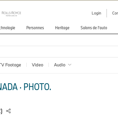
Login
Con
chnologie
Personnes
Heritage
Salons de l'auto
TV Footage
Video
Audio
ADA · PHOTO.
2)