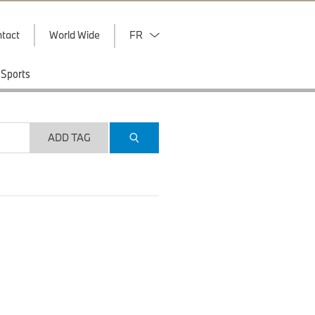
tact
World Wide
FR
Sports
ADD TAG