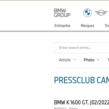
Entreprise
Marques
Te
Enter search terms...
Article
Photo
PRESSCLUB CAN
BMW K 1600 GT. (02/202
K 1600 GT
·
Série K