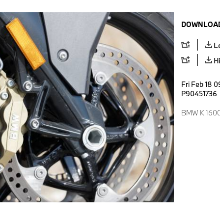
DOWNLOAD
L
H
Fri Feb 18 0
P90451736
BMW K 1600