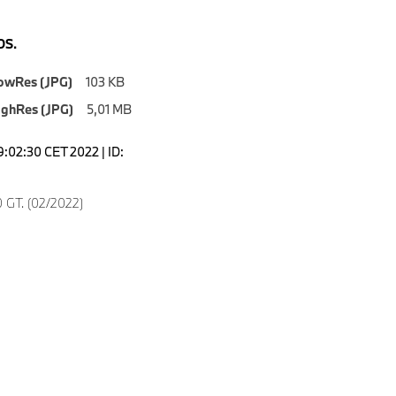
S.
owRes (JPG)
103 KB
ighRes (JPG)
5,01 MB
9:02:30 CET 2022 | ID:
 GT. (02/2022)