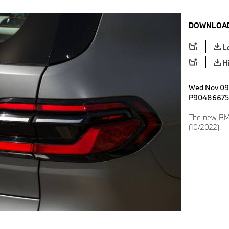
DOWNLOAD
L
H
Wed Nov 09 
P90486675
The new BM
(10/2022).