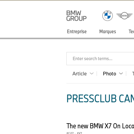
Entreprise
Marques
Te
Enter search terms...
Article
Photo
PRESSCLUB CAN
The new BMW X7 On Locat
G07
·
X7