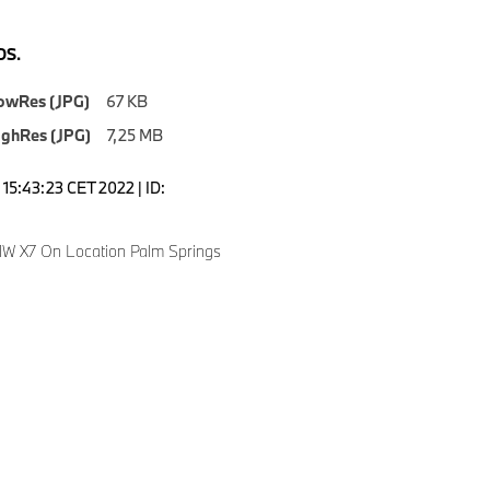
S.
owRes (JPG)
67 KB
ighRes (JPG)
7,25 MB
15:43:23 CET 2022 | ID:
W X7 On Location Palm Springs