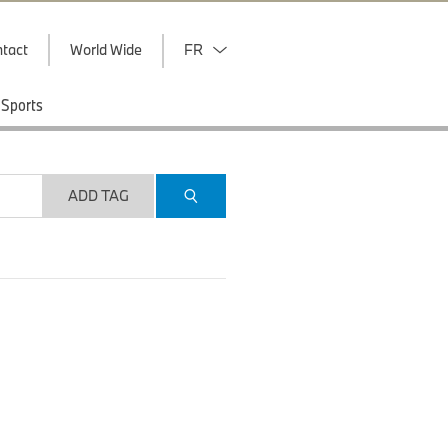
tact
World Wide
FR
Sports
ADD TAG