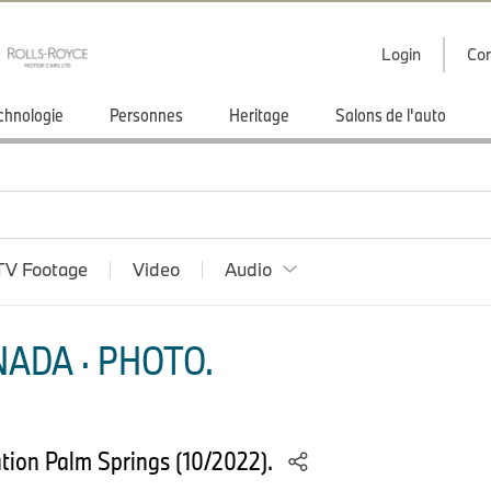
Login
Con
chnologie
Personnes
Heritage
Salons de l'auto
TV Footage
Video
Audio
ADA · PHOTO.
ion Palm Springs (10/2022).