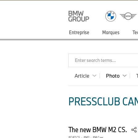
Entreprise
Marques
Te
Enter search terms...
Article
Photo
PRESSCLUB CAN
The new BMW M2 CS.
G87 CS
·
M2
·
M Cars