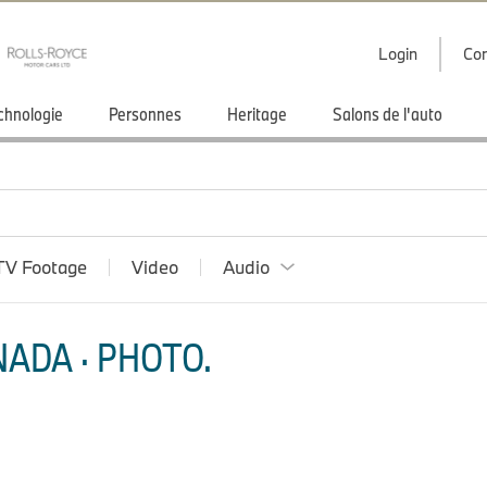
Login
Con
chnologie
Personnes
Heritage
Salons de l'auto
TV Footage
Video
Audio
ADA · PHOTO.