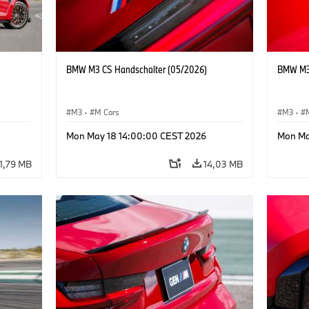
BMW M3 CS Handschalter (05/2026)
BMW M3 
M3
·
M Cars
M3
·
Mon May 18 14:00:00 CEST 2026
Mon Ma
11,79 MB
14,03 MB