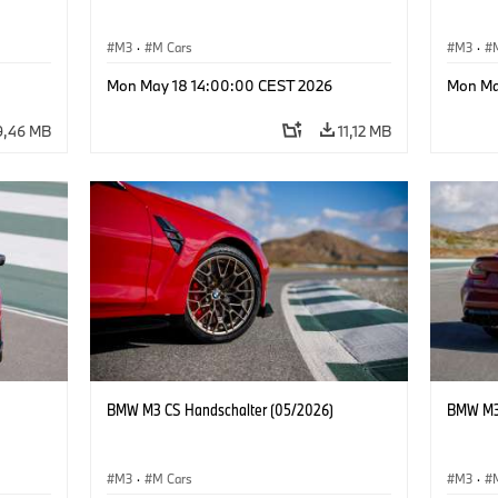
M3
·
M Cars
M3
·
Mon May 18 14:00:00 CEST 2026
Mon Ma
9,46 MB
11,12 MB
BMW M3 CS Handschalter (05/2026)
BMW M3 
M3
·
M Cars
M3
·