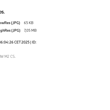
S.
owRes (JPG)
65 KB
ighRes (JPG)
7,05 MB
16:04:26 CET 2025 | ID:
9
W M2 CS.