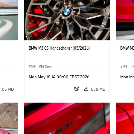
BMW M3 CS Handschalter (05/2026)
BMW M3 
M3
·
M Cars
M3
·
Mon May 18 14:00:00 CEST 2026
Mon Ma
1,05 MB
11,58 MB