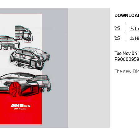
DOWNLOAD
L
H
Tue Nov 04 
P9060095
The new BM