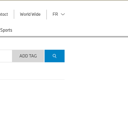
tact
World Wide
FR
Sports
ADD TAG