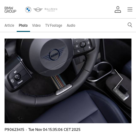
Article
Photo
Video
TV Footage
Audio
P90623415
·
Tue Nov 04 15:35:06 CET 2025