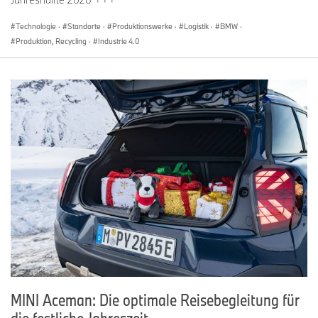
Technologie
·
Standorte
·
Produktionswerke
·
Logistik
·
BMW
·
Produktion, Recycling
·
Industrie 4.0
MINI Aceman: Die optimale Reisebegleitung für