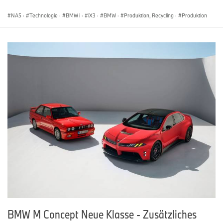
NA5
·
Technologie
·
BMW i
·
iX3
·
BMW
·
Produktion, Recycling
·
Produktion
BMW M Concept Neue Klasse - Zusätzliches