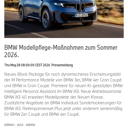
BMW Modellpflege-Maßnahmen zum Sommer
2026.
Thu May 28 08:00:00 CEST 2026
Pressemeldung
Neues Black Package für noch dynamischeres Erscheinungsbild
der M Performance Modelle von BMW 3er, BMW 4er Gran Coupé
und BMW i4 Gran Coupé. Premiere für neuen KI-gestützten BMW
Intelligent Personal Assistant im BMW iX3. Neue Antriebsvariante
BMW iX3 40 erweitert Modellpalette der Neuen Klasse.
Zusätzliche Angebote an BMW Individual Sonderlackierungen für
BMW iX3. Reifenpannenset Plus jetzt unter anderem serienmäßig
für BMW 2er Coupé und BMW 4er Coupé.
BMW i
·
iX3
·
BMW