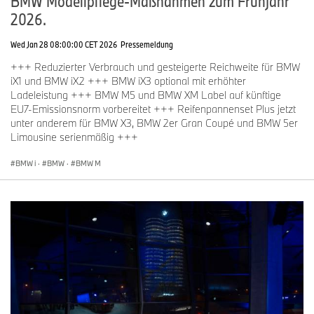
BMW Modellpflege-Maßnahmen zum Frühjahr
2026.
Wed Jan 28 08:00:00 CET 2026
Pressemeldung
+++ Reduzierter Verbrauch und gesteigerte Reichweite für BMW
iX1 und BMW iX2 +++ BMW iX3 optional mit erhöhter
Ladeleistung +++ BMW M5 und BMW XM Label auf künftige
EU7-Emissionsnorm vorbereitet +++ Reifenpannenset Plus jetzt
unter anderem für BMW X3, BMW 2er Gran Coupé und BMW 5er
Limousine serienmäßig +++
BMW i
·
BMW
·
BMW M