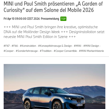
MINI und Paul Smith präsentieren „A Garden of
Curiosity“ auf dem Salone del Mobile 2026
Fri Apr 10 09:00:00 CEST 2026
Pressemeldung
TOP
+++ MINI und Paul Smith bringen ihre kreative, optimistische
DNA auf die Mailänder Design Week +++ Designinstallation setzt
neueste MINI Paul Smith Edition in Szene +++
F67
·
F66
·
Konstruktion
·
Konzeptfahrzeuge & Design
·
MINI
·
MINI Design
·
Cooper
·
Sonderfahrzeuge
·
Tradition
·
Cooper Convertible
·
MINI Markenhistorie