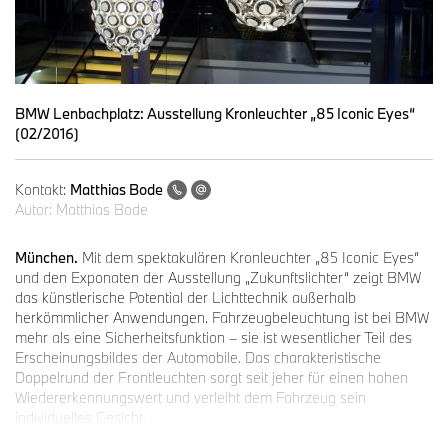
BMW Lenbachplatz: Ausstellung Kronleuchter „85 Iconic Eyes“
(02/2016)
Kontakt:
Matthias Bode
Autor:
Matthias Bode
München.
Mit dem spektakulären Kronleuchter „85 Iconic Eyes“
und den Exponaten der Ausstellung „Zukunftslichter“ zeigt BMW
das künstlerische Potential der Lichttechnik außerhalb
herkömmlicher Anwendungen. Fahrzeugbeleuchtung ist bei BMW
mehr als eine Sicherheitsfunktion – sie ist wesentlicher Teil des
Erscheinungsbildes der Automobile. Das charakteristische
Doppelrund der Frontleuchten sorgt seit jeher für einen hohen
Wiedererkennungswert und verleiht dem Fahrzeug sein
individuelles Gesicht.