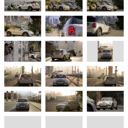
und Getriebe wird mithilfe eines aus einer massiven Rohrstruktur
bestehenden Tragrahmens im Vorderwagen positioniert. Die
modellspezifisch konfigurierte Hochvoltbatterie besteht aus
Lithium-Ionen-Zellen, die in 12 Module unterteilt sind. Sie bilden
eine T-förmige Speichereinheit, die im Fahrzeugboden positioniert
ist und einen Brutto-Energiegehalt von 32,6 kWh aufweist.
Der Elektromotor ist nicht nur kleiner, sondern auch deutlich
leichter als ein Verbrennungsantrieb – und trägt so zur
außergewöhnlich harmonischen Achslastverteilung des neuen
MINI Cooper SE bei. Diese begünstigt das agile und auch bei
rasanter Kurvenfahrt stets souveräne und leicht kontrollierbare
Handling der elektrisch angetriebenen Modellvariante ebenso wie
der tiefe Fahrzeugschwerpunkt. Der neue MINI Cooper SE verfügt
über eine souveräne und sichere Straßenlage, die vor allem der
Position seiner Hochvoltbatterie zu verdanken ist. Sie ist tief im
Fahrzeugboden zwischen den vorderen und unterhalb der
hinteren Sitzplätze untergebracht. Dank dieser Anordnung ist die
Nutzung des Gepäckraums im Vergleich mit den herkömmlich
angetriebenen Modellvarianten in keiner Weise eingeschränkt.
Das Stauvolumen unter der Heckklappe beträgt – wie beim MINI
3-Türer mit Verbrennungsmotor – 211 Liter und wächst nach dem
Umklappen der Fondsitzlehnen auf bis zu 731 Liter. Einziger