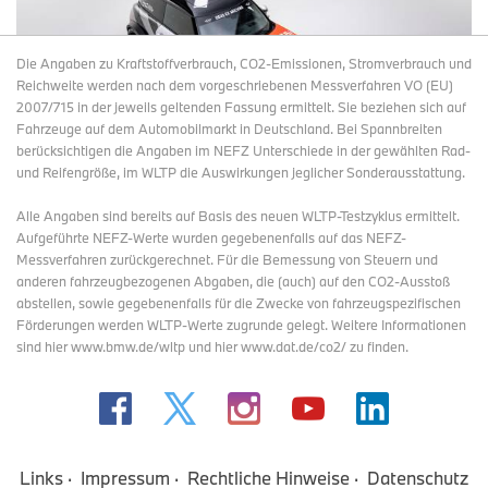
Drehzahlbereiche anhaltende Kraftentfaltung, einen
außergewöhnlich hohen Wirkungsgrad und einen ruhigen,
vibrationsarmen Lauf. Der Motor des neuen MINI Cooper SE
Die Angaben zu Kraftstoffverbrauch, CO2-Emissionen, Stromverbrauch und
mobilisiert eine Höchstleistung von 135 kW/184 PS. Sein
Reichweite werden nach dem vorgeschriebenen Messverfahren VO (EU)
maximales Drehmoment von 270 Nm steht in der für
2007/715 in der jeweils geltenden Fassung ermittelt. Sie beziehen sich auf
Elektromotoren charakteristischen Form bereits unmittelbar aus
Fahrzeuge auf dem Automobilmarkt in Deutschland. Bei Spannbreiten
dem Stand heraus zur Verfügung. Die Kraftübertragung erfolgt
berücksichtigen die Angaben im NEFZ Unterschiede in der gewählten Rad-
über ein einstufig ausgelegtes Getriebe mit integriertem
und Reifengröße, im WLTP die Auswirkungen jeglicher Sonderausstattung.
Differenzial an die Vorderräder.
MINI JCW x Deus Ex Machina: Zwei Welten. Zwei
Alle Angaben sind bereits auf Basis des neuen WLTP-Testzyklus ermittelt.
Damit entwickelt der neue MINI Cooper SE bei jeder Bewegung
Aufgeführte NEFZ-Werte wurden gegebenenfalls auf das NEFZ-
Autos. Eine Leidenschaft.
des Fahrpedals begeisternden Vorwärtsdrang, der vor allem im
Messverfahren zurückgerechnet. Für die Bemessung von Steuern und
Stadtverkehr für ein herausragend temperamentvolles
anderen fahrzeugbezogenen Abgaben, die (auch) auf den CO2-Ausstoß
Wed Sep 03 00:01:00 CEST 2025
Pressemeldung
TOP
Fahrerlebnis sorgt. Für den Spurt aus dem Stand auf 60 km/h
abstellen, sowie gegebenenfalls für die Zwecke von fahrzeugspezifischen
benötigt der neue MINI Cooper SE lediglich 3,9 Sekunden. Auf
MINI präsentiert in Kooperation mit der Fashion- und
Förderungen werden WLTP-Werte zugrunde gelegt. Weitere Informationen
den ersten 60 Metern hält er dabei mühelos mit herkömmlich
Lifestylemarke Deus Ex Machina zwei spektakuläre John Cooper
sind hier www.bmw.de/wltp und hier www.dat.de/co2/ zu finden.
angetriebenen Sportwagen mit. Die Beschleunigung von null auf
Works Einzelstücke. Sie feiern die MINI Rennsport-Historie mit
100 km/h absolviert der rein elektrisch angetriebene MINI in
einer kreativen Vision von charakterstarkem Design, funktionellen
7,3 Sekunden. Seine Höchstgeschwindigkeit wird auf 150 km/h
Details und Handwerkskunst.
limitiert.
MINI
·
MINI John Cooper Works
·
John Cooper Works Electric
·
Electric
·
Der neue MINI Cooper SE entfaltet sein sportliches Temperament
Konzeptfahrzeuge & Design
·
Sonderfahrzeuge
Links
Impressum
Rechtliche Hinweise
Datenschutz
nicht nur besonders spontan, sondern auch nahezu lautlos. Er ist