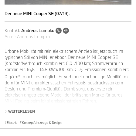
Der neue MINI Cooper SE (07/19).
Kontakt:
Andreas Lampka
Autor:
Andreas Lampka
Urbane Mobilität mit rein elektrischem Antrieb ist jetzt auch im
typischen Stil von MINI erlebbar. Der neue MINI Cooper SE
(Kraftstoffverbrauch kombiniert: 0,0 l/100 km; Stromverbrauch
kombiniert: 16,8 – 14,8 kWh/100 km; CO
-Emissionen kombiniert:
2
0 g/km*) macht es möglich. Er verbindet nachhaltige Mobilität mit
dem für MINI charakteristischen Fahrspaß, ausdrucksstarkem
Design und Premium-Qualität. Damit sorgt das erste rein
elektrisch angetriebene Modell der britischen Marke für pures
MINI Feeling beim lokal emissionsfreien Fahren.
Die spontane Kraftentfaltung seines 135 kW/184 PS starken
WEITERLESEN
Elektromotors, der markentypische Vorderradantrieb und die
innovative Fahrstabilitätsregelung mit aktornaher
Electric
·
Konzeptfahrzeuge & Design
Radschlupfbegrenzung verhelfen dem neuen MINI Cooper SE zu
einer besonders intensiv wahrnehmbaren Ausprägung der