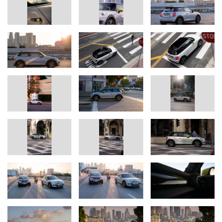
Fahrzeugkonzept: Von Grund auf ein echter MINI.
Mit dem neuen MINI Cooper SE wird Elektromobilität im urbanen
Verkehrsgeschehen erstmals mit den markentypischen
Eigenschaften des Originals im Premium-Segment der
Kleinwagen kombiniert. Das erste rein elektrisch angetriebene
Modell der britischen Marke ist von Grund auf ein echter MINI.
Sein Fahrzeugkonzept basiert auf dem MINI 3-Türer.
Abmessungen, Design, Platzangebot und Innenraumambiente
des neuen MINI Cooper SE orientieren sich klar am herkömmlich
angetriebenen Fahrzeug, bei dessen Entwicklung die Erweiterung
des Modellangebots um eine rein elektrisch angetriebene
Variante bereits berücksichtigt wurde.
Produziert wird der neue MINI Cooper SE im Heimatland der
Marke. Im MINI Werk Oxford läuft er gemeinsam mit den
konventionell angetriebenen Varianten des Modells vom Band.
Seine Antriebstechnologie stammt aus den Kompetenzzentren für
Elektromobilität der BMW Group in Dingolfing und Landshut.
Anstelle eines Otto- oder Dieselantriebs findet unter der
Motorhaube des neuen MINI Cooper SE eine Elektromaschine
Platz. Das kompakte Aggregat mit integrierter Leistungselektronik