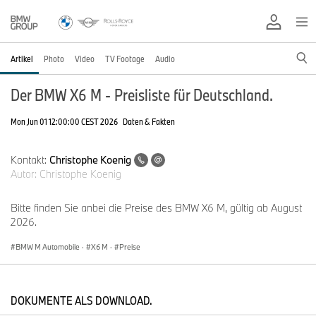
Artikel
Photo
Video
TV Footage
Audio
Der BMW X6 M - Preisliste für Deutschland.
Mon Jun 01 12:00:00 CEST 2026
Daten & Fakten
Kontakt:
Christophe Koenig
Autor:
Christophe Koenig
Bitte finden Sie anbei die Preise des BMW X6 M, gültig ab August
2026.
BMW M Automobile
·
X6 M
·
Preise
DOKUMENTE ALS DOWNLOAD.