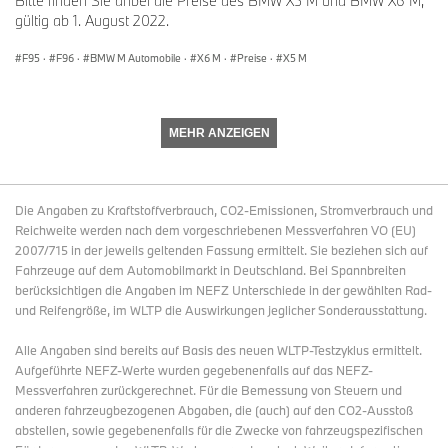
Bitte finden Sie anbei die Preise des BMW X5 M und BMW X6 M,
gültig ab 1. August 2022.
F95
·
F96
·
BMW M Automobile
·
X6 M
·
Preise
·
X5 M
MEHR ANZEIGEN
Die Angaben zu Kraftstoffverbrauch, CO2-Emissionen, Stromverbrauch und
Reichweite werden nach dem vorgeschriebenen Messverfahren VO (EU)
2007/715 in der jeweils geltenden Fassung ermittelt. Sie beziehen sich auf
Fahrzeuge auf dem Automobilmarkt in Deutschland. Bei Spannbreiten
berücksichtigen die Angaben im NEFZ Unterschiede in der gewählten Rad-
und Reifengröße, im WLTP die Auswirkungen jeglicher Sonderausstattung.
Alle Angaben sind bereits auf Basis des neuen WLTP-Testzyklus ermittelt.
Aufgeführte NEFZ-Werte wurden gegebenenfalls auf das NEFZ-
Messverfahren zurückgerechnet. Für die Bemessung von Steuern und
anderen fahrzeugbezogenen Abgaben, die (auch) auf den CO2-Ausstoß
abstellen, sowie gegebenenfalls für die Zwecke von fahrzeugspezifischen