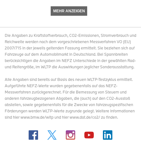
MEHR ANZEIGEN
Die Angaben zu Kraftstoffverbrauch, CO2-Emissionen, Stromverbrauch und
Reichweite werden nach dem vorgeschriebenen Messverfahren VO (EU)
2007/715 in der jeweils geltenden Fassung ermittelt. Sie beziehen sich auf
Fahrzeuge auf dem Automobilmarkt in Deutschland. Bei Spannbreiten
berücksichtigen die Angaben im NEFZ Unterschiede in der gewählten Rad-
und Reifengröße, im WLTP die Auswirkungen jeglicher Sonderausstattung.
Alle Angaben sind bereits auf Basis des neuen WLTP-Testzyklus ermittelt.
Aufgeführte NEFZ-Werte wurden gegebenenfalls auf das NEFZ-
Messverfahren zurückgerechnet. Für die Bemessung von Steuern und
anderen fahrzeugbezogenen Abgaben, die (auch) auf den CO2-Ausstoß
abstellen, sowie gegebenenfalls für die Zwecke von fahrzeugspezifischen
Förderungen werden WLTP-Werte zugrunde gelegt. Weitere Informationen
sind hier www.bmw.de/wltp und hier www.dat.de/co2/ zu finden.