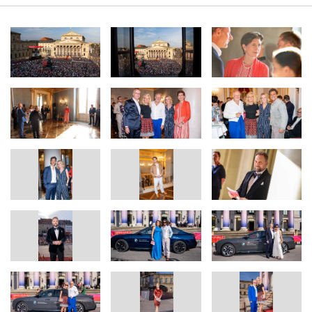
„Oper für alle zeigt erneut eindrucksvoll, wie wir die Opernkunst
direkt zu den Menschen bringen! München strahlt als
Kulturzentrum weit über Bayern in die ganze Welt hinaus. Es ist
inspirierend zu sehen, wie zehntausende Menschen gemeinsam
die wunderbare Darbietung von ‚Tosca' erleben konnten und wie
Musik Menschen miteinander verbindet und dabei tief berührt“,
so
Ilka Horstmeier, Mitglied des Vorstands der BMW AG, Personal
und Immobilien
.
Serge Dorny, Staatsintendant der Bayerischen Staatsoper:
„Oper
für alle ist ein fester Bestandteil des Kulturlebens in München.
Mittlerweile gibt es diese Tradition in vielen Städten weltweit. Es
freut mich, dass knapp 35.000 Opernfreunde im Nationaltheater,
auf dem Max-Joseph-Platz und auf STAATSOPER.TV mit uns
gemeinsam den Opernsommer in der Stadt gefeiert haben. Ich
möchte schon jetzt alle Klassik- und Opernfreunde zum Oper für
alle Konzert in Oberammergau und unserem
Eröffnungswochenende im September im Nationaltheater und in
den FÜNF HÖFEN einladen, das wir gemeinsam mit unseren
Partnern BMW und UniCredit feiern.“
Bei der nächsten Ausgabe des Oper für alle-Konzerts zum