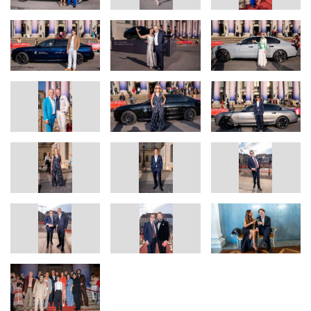
UniCredit Septemberfest am Freitag, 20. September 2024 im
Passionstheater Oberammergau, stehen Aigul Akhmetshina und
Piotr Beczała als Solistin und Solist auf der Bühne. Am Pult des
Bayerischen Staatsorchesters steht Ivan Repušić.
Am Sonntag, 6. Juli 2025, wird „Don Giovanni“ im Rahmen
von Oper für alle in einer Inszenierung von David Hermann auf
dem Marstallplatz gezeigt.
BMW und die Bayerische Staatsoper
Das kulturelle Engagement der BMW Group hat bereits seit einem
halben Jahrhundert weltweit Bestand. Seit 1997 ermöglicht BMW
zusammen mit der Bayerischen Staatsoper die jährliche Live-
Übertragung einer Oper sowie das Open-Air-Konzert mit dem
Bayerischen Staatsorchester. Durch die Verlagerung der
Veranstaltungen ins Freie wird die Hemmschwelle vor der
Hochkultur genommen. Das Angebot soll Oper und klassische
Musik einem neuen Publikum eröffnen und die Exzellenz des
Hauses allgemein zugänglich machen.
Als Global Partner ist BMW größter und bedeutendster Partner der
Bayerischen Staatsoper und wirkt neben bewährten
gemeinsamen Formaten, wie der Oper für alle während der
Münchner Opernfestspiele, seit der Staatsintendanz von Serge