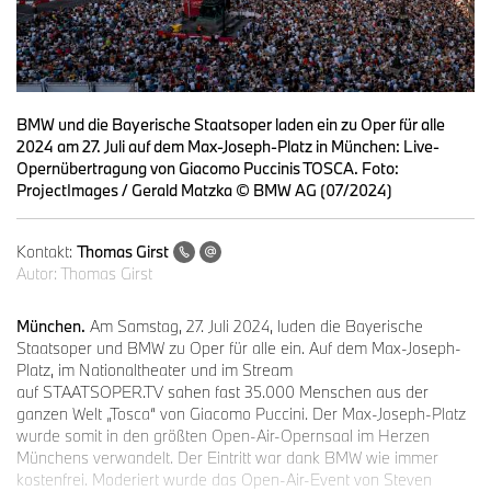
BMW und die Bayerische Staatsoper laden ein zu Oper für alle
2024 am 27. Juli auf dem Max-Joseph-Platz in München: Live-
Opernübertragung von Giacomo Puccinis TOSCA. Foto:
ProjectImages / Gerald Matzka © BMW AG (07/2024)
Kontakt:
Thomas Girst
Autor:
Thomas Girst
München.
Am Samstag, 27. Juli 2024, luden die Bayerische
Staatsoper und BMW zu Oper für alle ein. Auf dem Max-Joseph-
Platz, im Nationaltheater und im Stream
auf STAATSOPER.TV sahen fast 35.000 Menschen aus der
ganzen Welt „Tosca“ von Giacomo Puccini. Der Max-Joseph-Platz
wurde somit in den größten Open-Air-Opernsaal im Herzen
Münchens verwandelt. Der Eintritt war dank BMW wie immer
kostenfrei. Moderiert wurde das Open-Air-Event von Steven