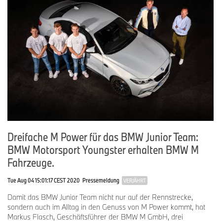
Charles Weerts
BEL
01.03.2001
2023
Marco Wittmann
GER
24.11.1989
2012
Dreifache M Power für das BMW Junior Team:
BMW Motorsport Youngster erhalten BMW M
Fahrzeuge.
Tue Aug 04 15:01:17 CEST 2020
Pressemeldung
VERJÄHRT
Damit das BMW Junior Team nicht nur auf der Rennstrecke,
sondern auch im Alltag in den Genuss von M Power kommt, hat
Markus Flasch, Geschäftsführer der BMW M GmbH, drei