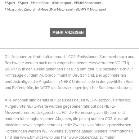
Sport
·
Sport
·
Mehr Sport
·
Wintersport
·
BMW Botschafter
·
Alessandro Zanardi
·
More BMW Motorsport
·
BMW M Motorsport
MEHR ANZEIGEN
Die Angaben zu Kraftstoffverbrauch, CO2-Emissionen, Stromverbrauch und
Reichweite werden nach dem vorgeschriebenen Messverfahren VO (EU)
2007/715 in der jeweils geltenden Fassung ermittelt. Sie beziehen sich auf
Fahrzeuge auf dem Automobilmarkt in Deutschland. Bei Spannbreiten
berücksichtigen die Angaben im NEFZ Unterschiede in der gewählten Rad-
und Reifengröße, im WLTP die Auswirkungen jeglicher Sonderausstattung.
Alle Angaben sind bereits auf Basis des neuen WLTP-Testzyklus ermittelt.
Aufgeführte NEFZ-Werte wurden gegebenenfalls auf das NEFZ-
Messverfahren zurückgerechnet. Für die Bemessung von Steuern und
anderen fahrzeugbezogenen Abgaben, die (auch) auf den CO2-Ausstoß
abstellen, sowie gegebenenfalls für die Zwecke von fahrzeugspezifischen
Förderungen werden WLTP-Werte zugrunde gelegt. Weitere Informationen
sind hier www.bmw.de/wltp und hier www.dat.de/co2/ zu finden.