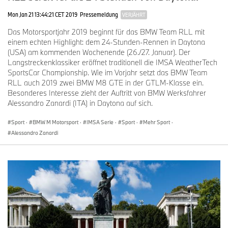
Mon Jan 21 13:44:21 CET 2019
Pressemeldung
VERJÄHRT
Das Motorsportjahr 2019 beginnt für das BMW Team RLL mit
einem echten Highlight: dem 24-Stunden-Rennen in Daytona
(USA) am kommenden Wochenende (26./27. Januar). Der
Langstreckenklassiker eröffnet traditionell die IMSA WeatherTech
SportsCar Championship. Wie im Vorjahr setzt das BMW Team
RLL auch 2019 zwei BMW M8 GTE in der GTLM-Klasse ein.
Besonderes Interesse zieht der Auftritt von BMW Werksfahrer
Alessandro Zanardi (ITA) in Daytona auf sich.
Sport
·
BMW M Motorsport
·
IMSA Serie
·
Sport
·
Mehr Sport
·
Alessandro Zanardi