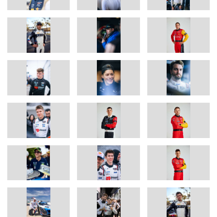
Entsprechend wertvoll ist für uns jeder einzelne unserer
Werksfahrer. Eine wichtige Veränderung im Vergleich zur
Vorsaison besteht für uns darin, dass wir eine Gruppe aus acht
Spezialisten für den BMW M Hybrid V8 definiert haben, die in der
FIA WEC und der IWSC starten. Unser neuer BMW M4 GT3 EVO
bietet für den kompletten Kader sehr viele Einsatzmöglichkeiten in
aller Welt.“
BMW M Werksfahrer 2025 (in alphabetischer Reihenfolge).
Name
Nationalität
Geburtsdatum
BMW Fahrer
seit
Bill Auberlen
USA
12.10.1968
1996
Connor De Phillippi
USA
25.12.1992
2018