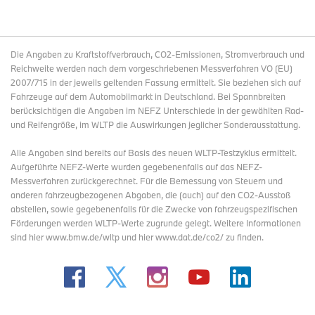
Die Angaben zu Kraftstoffverbrauch, CO2-Emissionen, Stromverbrauch und
Reichweite werden nach dem vorgeschriebenen Messverfahren VO (EU)
2007/715 in der jeweils geltenden Fassung ermittelt. Sie beziehen sich auf
Fahrzeuge auf dem Automobilmarkt in Deutschland. Bei Spannbreiten
berücksichtigen die Angaben im NEFZ Unterschiede in der gewählten Rad-
und Reifengröße, im WLTP die Auswirkungen jeglicher Sonderausstattung.
Alle Angaben sind bereits auf Basis des neuen WLTP-Testzyklus ermittelt.
Aufgeführte NEFZ-Werte wurden gegebenenfalls auf das NEFZ-
Messverfahren zurückgerechnet. Für die Bemessung von Steuern und
anderen fahrzeugbezogenen Abgaben, die (auch) auf den CO2-Ausstoß
abstellen, sowie gegebenenfalls für die Zwecke von fahrzeugspezifischen
Förderungen werden WLTP-Werte zugrunde gelegt. Weitere Informationen
sind hier www.bmw.de/wltp und hier www.dat.de/co2/ zu finden.