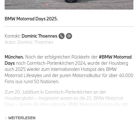
BMW Motorrad Days 2025.
Kontakt:
Dominic Thoennes
Autor:
Dominic Thoennes
München.
Nach der erfolgreichen Rückkehr der
#BMW Motorrad
Days
nach Garmisch-Partenkirchen 2024, wurde der Hausberg
auch 2025 wieder zum internationalen Hotspot des BMW
Motorrad Lifestyles und der puren Motorradkultur für über 40.000
Fans aus rund 50 Nationen.
Zum 20. Jubiläum in Garmisch-Partenkirchen an der
Hausbergbahn – insgesamt waren es die 23. BMW Motorrad
Days – feierte die internationale BMW Motorrad Community mit
Produktneuheiten, Ausstellern, Shows, Probefahrtmöglichkeiten
und nicht zuletzt mit urwüchsiger bayerischer Lebensart und
WEITERLESEN
großartiger Party-Stimmung.
Das umfangreiche Programm der BMW Motorrad Days ließ keine