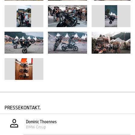
Werksfahrer Toprak Razgatlıoğlu und Michael van der Mark die
Ehre, standen den Fans für Autogramme und Fotos zur Verfügung
und zeigten sowohl im Gelände mit der BMW R 1300 GS sowie
bei der Stunt Show ihr außergewöhnliches Können und sorgten
so für Begeisterung bei den Fans.
Pressematerial zu den BMW Motorrädern finden Sie im BMW
Group PressClub unter
www.press.bmwgroup.com
.
PRESSEKONTAKT.
Dominic Thoennes
BMW Group