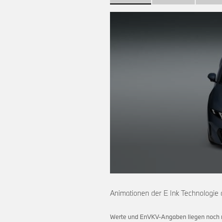
0
seconds
of
Animationen der E Ink Technologie a
0
seconds
Volume
90%
Werte und EnVKV-Angaben liegen noch ni