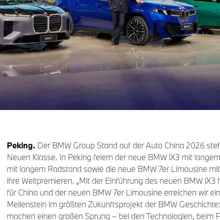
Peking.
Der BMW Group Stand auf der Auto China 2026 steh
Neuen Klasse. In Peking feiern der neue BMW iX3 mit lange
mit langem Radstand sowie die neue BMW 7er Limousine mit
ihre Weltpremieren. „Mit der Einführung des neuen BMW iX3 
für China und der neuen BMW 7er Limousine erreichen wir ei
Meilenstein im größten Zukunftsprojekt der BMW Geschichte:
machen einen großen Sprung – bei den Technologien, beim F