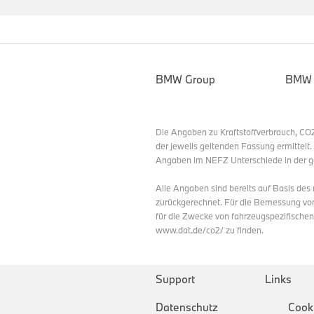
BMW Group
BMW
Die Angaben zu Kraftstoffverbrauch, C
der jeweils geltenden Fassung ermittelt
Angaben im NEFZ Unterschiede in der g
Alle Angaben sind bereits auf Basis de
zurückgerechnet. Für die Bemessung vo
für die Zwecke von fahrzeugspezifische
www.dat.de/co2/ zu finden.
Support
Links
Datenschutz
Cook