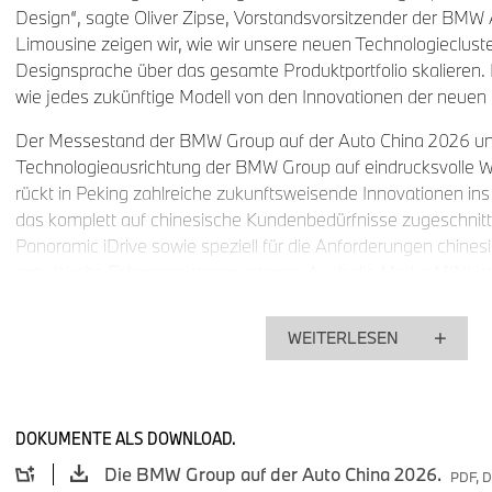
Design“, sagte Oliver Zipse, Vorstandsvorsitzender der BMW
Limousine zeigen wir, wie wir unsere neuen Technologieclust
Designsprache über das gesamte Produktportfolio skalieren. D
wie jedes zukünftige Modell von den Innovationen der neuen K
Der Messestand der BMW Group auf der Auto China 2026 unte
Technologieausrichtung der BMW Group auf eindrucksvolle
rückt in Peking zahlreiche zukunftsweisende Innovationen in
das komplett auf chinesische Kundenbedürfnisse zugeschnitt
Panoramic iDrive sowie speziell für die Anforderungen chine
entwickelte Fahrerassistenzsysteme. Auch die Marke MINI is
vertreten: Sie sorgt mit zwei emotionalen Showcars für Aufse
WEITERLESEN
BMW iX3 und BMW i3: Weltpremiere für die ersten speziel
Modelle der Neuen Klasse.
Mit dem neuen BMW iX3 und dem neuen BMW i3 feiern auf d
DOKUMENTE ALS DOWNLOAD.
ersten in China für China entwickelten Modelle der Neuen Kl
Modelle verkörpern den Weitsprung in eine neue Ära und sp
Die BMW Group auf der Auto China 2026.
PDF, D
Innovationsführerschaft in China, dem weltgrößten Einzelma