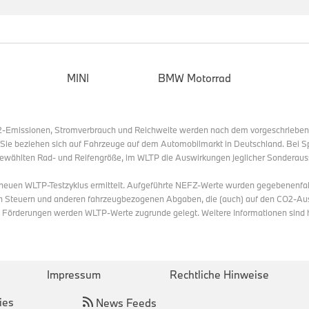
Wiedererkennungswert. Die Seitenansicht überzeugt mit redu
Charakterlinie und edlen Details, während das Heck durch n
klare Formen geprägt ist.
Exklusives Interieur-Erlebnis: Wohlfühlambiente mit luxu
MINI
BMW Motorrad
modernem Design und innovativen Technologien.
Das Interieur der neuen BMW 7er Limousine besticht durch 
aus luxuriösen Materialien, modernem Design und fortschrittli
O2-Emissionen, Stromverbrauch und Reichweite werden nach dem vorgeschriebe
Formensprache, hochwertige Oberflächen wie Leder, Textil, Hol
. Sie beziehen sich auf Fahrzeuge auf dem Automobilmarkt in Deutschland. Bei S
ewählten Rad- und Reifengröße, im WLTP die Auswirkungen jeglicher Sonderaus
sowie ein immersives Lichtkonzept mit ambienter Lichtleist
schaffen eine exklusive und zugleich behagliche Atmosphäre
s neuen WLTP-Testzyklus ermittelt. Aufgeführte NEFZ-Werte wurden gegebenenfa
n Steuern und anderen fahrzeugbezogenen Abgaben, die (auch) auf den CO2-Aus
BMW Panoramic iDrive und der BMW Passenger Screen 
n Förderungen werden WLTP-Werte zugrunde gelegt. Weitere Informationen sind
Dimensionen bei Unterhaltung und Information.
Der neue BMW 7er verbindet die Vorzüge einer Oberklasse-Li
Neue Klasse Technologie und bietet ein umfassendes, digital
Impressum
Rechtliche Hinweise
sowohl Fahrer als auch Passagiere in den Mittelpunkt stellt. 
neue BMW Panoramic iDrive mit optimaler Fahrerorientieru
ies
News Feeds