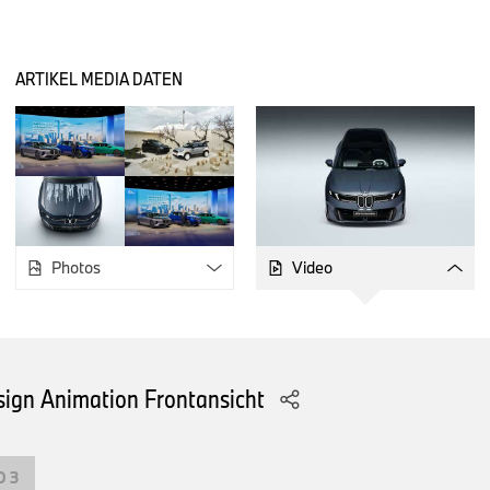
Blick auf die Themen Elektrifizierung, Digitalisierung und Sof
eindrucksvoll wider.
ARTIKEL MEDIA DATEN
Mit der charakteristischen Neuen Klasse Designsprache leit
der neue BMW i3 eine neue Ära des BMW Designs ein. Beide 
typischen BMW Proportionen mit einer reduzierten und tech
den wesentlichen Merkmalen der Neuen Klasse Designsprach
Neuinterpretation der markenprägenden BMW Niere, integrier
nach vorne ausgerichtete Linienführung.
Photos
Video
Sowohl der neue BMW iX3 als auch der neue BMW i3 basieren
BMW eDrive Technologie (Gen6). Ein wesentliches Merkmal
Technologie ist die Rundzellentechnologie der Hochvoltbatter
Zyklus mit einer Batterieladung im neuen BMW iX3 mehr als 9
Im neuen BMW i3 liegt die maximale Reichweite nach CLTC-Zy
sign Animation Frontansicht
Kilometer. Dank der 800-Volt-Architektur der Neuen Klasse l
Schnellladesäule mit 400 kW Peak-Ladeleistung. Damit lässt
Minuten Energie für bis zu 400 Kilometer Fahrt laden.
O 3