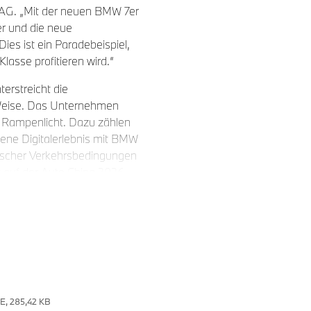
 AG. „Mit der neuen BMW 7er
er und die neue
ies ist ein Paradebeispiel,
lasse profitieren wird.“
rstreicht die
 Weise. Das Unternehmen
s Rampenlicht. Dazu zählen
ene Digitalerlebnis mit BMW
sischer Verkehrsbedingungen
t auf der Auto China 2026
hen.
l für China entwickelten
er Auto China 2026 die
asse Weltpremiere. Beide
iegeln BMWs Streben nach
E, 285,42 KB
rkt des Unternehmens, mit