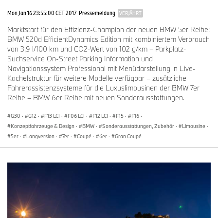
Filmschaffende auf dem afrikanischen Kontinent mit Workshops
Mon Jan 16 23:55:00 CET 2017
Pressemeldung
VERJÄHRT
vernetzt und neue Produktionen fördert.
Marktstart für den Effizienz-Champion der neuen BMW 5er Reihe:
BMW 520d EfficientDynamics Edition mit kombiniertem Verbrauch
von 3,9 l/100 km und CO2-Wert von 102 g/km – Parkplatz-
Suchservice On-Street Parking Information und
Navigationssystem Professional mit Menüdarstellung in Live-
Kachelstruktur für weitere Modelle verfügbar – zusätzliche
Fahrerassistenzsysteme für die Luxuslimousinen der BMW 7er
Reihe – BMW 6er Reihe mit neuen Sonderausstattungen.
G30
·
G12
·
F13 LCI
·
F06 LCI
·
F12 LCI
·
F15
·
F16
·
Konzeptfahrzeuge & Design
·
BMW
·
Sonderausstattungen, Zubehör
·
Limousine
·
5er
·
Langversion
·
7er
·
Coupé
·
6er
·
Gran Coupé