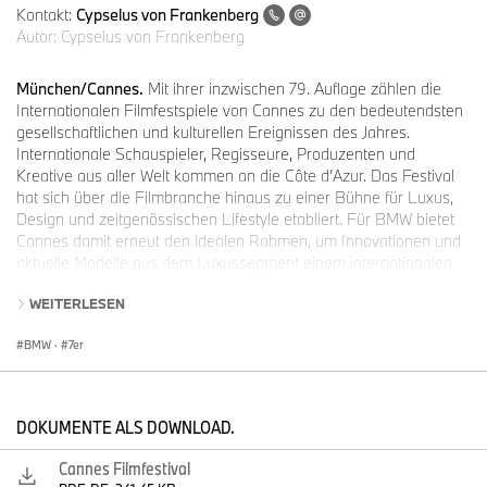
Kontakt:
Cypselus von Frankenberg
Autor:
Cypselus von Frankenberg
München/Cannes.
Mit ihrer inzwischen 79. Auflage zählen die
Internationalen Filmfestspiele von Cannes zu den bedeutendsten
gesellschaftlichen und kulturellen Ereignissen des Jahres.
Internationale Schauspieler, Regisseure, Produzenten und
Kreative aus aller Welt kommen an die Côte d’Azur. Das Festival
hat sich über die Filmbranche hinaus zu einer Bühne für Luxus,
Design und zeitgenössischen Lifestyle etabliert. Für BMW bietet
Cannes damit erneut den idealen Rahmen, um Innovationen und
aktuelle Modelle aus dem Luxussegment einem internationalen
Publikum zu präsentieren.
WEITERLESEN
Die exklusive BMW Shuttle-Flotte umfasst in diesem Jahr mehr
BMW
·
7er
als 150 Fahrzeuge. Dazu gehören unter anderem die
vollelektrischen Modelle BMW i7 und BMW iX sowie der BMW XM
mit Plug-in-Hybrid-Antrieb. Mit den elektrifizierten Fahrzeugen
ermöglicht BMW den Gästen des Festivals lokal emissionsfreie
DOKUMENTE ALS DOWNLOAD.
Premium-Mobilität.
Cannes Filmfestival
Die Filmfestspiele in Cannes als perfekte Bühne für das neue BMW