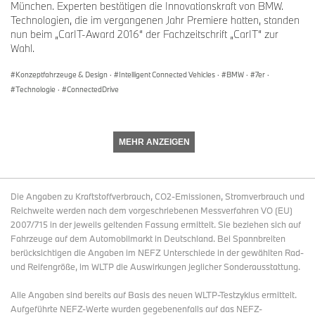
München. Experten bestätigen die Innovationskraft von BMW.
Technologien, die im vergangenen Jahr Premiere hatten, standen
nun beim „CarIT-Award 2016“ der Fachzeitschrift „CarIT“ zur
Wahl.
Konzeptfahrzeuge & Design
·
Intelligent Connected Vehicles
·
BMW
·
7er
·
Technologie
·
ConnectedDrive
MEHR ANZEIGEN
Die Angaben zu Kraftstoffverbrauch, CO2-Emissionen, Stromverbrauch und
Reichweite werden nach dem vorgeschriebenen Messverfahren VO (EU)
2007/715 in der jeweils geltenden Fassung ermittelt. Sie beziehen sich auf
Fahrzeuge auf dem Automobilmarkt in Deutschland. Bei Spannbreiten
berücksichtigen die Angaben im NEFZ Unterschiede in der gewählten Rad-
und Reifengröße, im WLTP die Auswirkungen jeglicher Sonderausstattung.
Alle Angaben sind bereits auf Basis des neuen WLTP-Testzyklus ermittelt.
Aufgeführte NEFZ-Werte wurden gegebenenfalls auf das NEFZ-