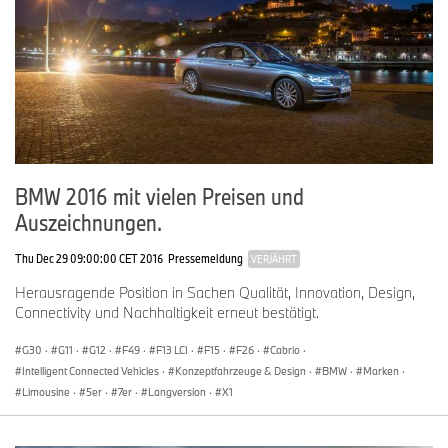
BMW 2016 mit vielen Preisen und
Auszeichnungen.
Thu Dec 29 09:00:00 CET 2016
Pressemeldung
VERJÄHRT
Herausragende Position in Sachen Qualität, Innovation, Design,
Connectivity und Nachhaltigkeit erneut bestätigt.
G30
·
G11
·
G12
·
F49
·
F13 LCI
·
F15
·
F26
·
Cabrio
·
Intelligent Connected Vehicles
·
Konzeptfahrzeuge & Design
·
BMW
·
Marken
·
Limousine
·
5er
·
7er
·
Langversion
·
X1