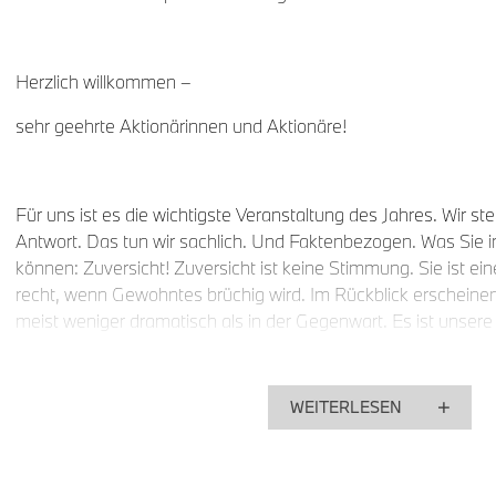
Herzlich willkommen –
sehr geehrte Aktionärinnen und Aktionäre!
Für uns ist es die wichtigste Veranstaltung des Jahres. Wir 
Antwort. Das tun wir sachlich. Und Faktenbezogen. Was Si
können: Zuversicht! Zuversicht ist keine Stimmung. Sie ist ein
recht, wenn Gewohntes brüchig wird. Im Rückblick erscheinen
meist weniger dramatisch als in der Gegenwart. Es ist unsere 
Weichen zu stellen. Wir nennen es: Robuste Entscheidungen. 
Unternehmenserfolg. Dafür nutzen wir Daten. Fakten. Die fun
Entwicklungen bewerten wir differenziert: global wie regional. 
WEITERLESEN
entscheiden vorausschauend. Das gelingt mit Investoren, die 
Insbesondere unsere Ankeraktionäre Stefan Quandt und Susa
institutionelle Anleger. Für BMW ist das ein Privileg. Für unse