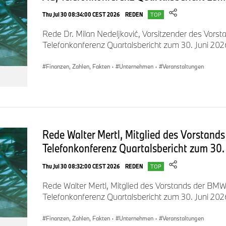
Thu Jul 30 08:34:00 CEST 2026
REDEN
TOP
Darauf gehe ich ein.
Rede Dr. Milan Nedeljković, Vorsitzender des Vor
Telefonkonferenz Quartalsbericht zum 30. Juni 202
Finanzen, Zahlen, Fakten
·
Unternehmen
·
Veranstaltungen
Meine Damen und Herren,
das haben wir im Geschäftsjahr 2025 erreicht:
Rede Walter Mertl, Mitglied des Vorstand
• Unseren Renditekorridor im Segment Automobile.
Telefonkonferenz Quartalsbericht zum 30.
• Ein Konzernergebnis vor Steuern von über 10 Milliarden E
Thu Jul 30 08:32:00 CEST 2026
REDEN
TOP
• Eine um 10 Cent erhöhte Dividende – auf 4,40 Euro. Pro
Rede Walter Mertl, Mitglied des Vorstands der BM
Telefonkonferenz Quartalsbericht zum 30. Juni 202
Dabei gab es ungünstige Währungseffekte und einen schwieri
Finanzen, Zahlen, Fakten
·
Unternehmen
·
Veranstaltungen