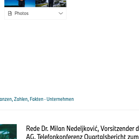
Design. Bei allen Antriebsarten. So wie versprochen! In Su
Fahrzeuge sein. Bis 2027. Die NEUE KLASSE ist unser Aufbruc
Photos
Sie, meine Damen und Herren, kennen und begleiten uns.
Was macht den BMW Weg aktuell aus?
1.
Robuste Stärke im dynamischen Umfeld:
Unser Geschäftsjahr 2025.
2.
Das Rennen ist eröffnet:
nanzen, Zahlen, Fakten · Unternehmen
Die NEUE KLASSE entfaltet ihr Potenzial und begeistert.
3.
Globaler Player BMW:
Rede Dr. Milan Nedeljković, Vorsitzender
Antifragil und zukunftssicher.
AG, Telefonkonferenz Quartalsbericht zum