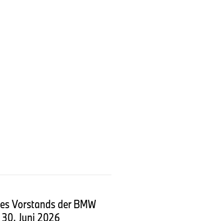
mme werden es mehr als 40
h in die Zukunft.
 des Vorstands der BMW
 30. Juni 2026