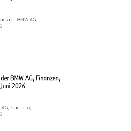
stands der BMW AG,
6
s der BMW AG, Finanzen,
 Juni 2026
uro.
 Stammaktie.
W AG, Finanzen,
6
gen Markt in China. Und die