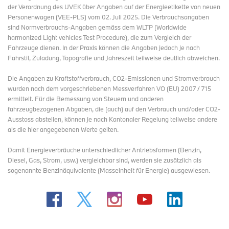
der Verordnung des UVEK über Angaben auf der Energieetikette von neuen
Darüber wird viel berichtet. Und auch Sie fragen danach, werte
Personenwagen (VEE-PLS) vom 02. Juli 2025. Die Verbrauchsangaben
Aktionärinnen und Aktionäre.
sind Normverbrauchs-Angaben gemäss dem WLTP (Worldwide
harmonized Light vehicles Test Procedure), die zum Vergleich der
Über 24 Millionen Fahrzeuge wurden 2025 in China verkauft.
Fahrzeuge dienen. In der Praxis können die Angaben jedoch je nach
China ist zudem eines der wichtigsten Technologie-Zentren
Fahrstil, Zuladung, Topografie und Jahreszeit teilweise deutlich abweichen.
unserer Industrie. Doch der Markt normalisiert sich. Es wird
weniger gekauft. Lokale Hersteller drängen zunehmend in den
Die Angaben zu Kraftstoffverbrauch, CO2-Emissionen und Stromverbrauch
Markt. Sie wollen Marktanteile erobern. Der Wettbewerb ist
wurden nach dem vorgeschriebenen Messverfahren VO (EU) 2007 / 715
extrem hart. Wir wollten 2025 unseren Absatz stabilisieren. Und
ermittelt. Für die Bemessung von Steuern und anderen
das ist gelungen: 625.000 Fahrzeuge haben wir in China
fahrzeugbezogenen Abgaben, die (auch) auf den Verbrauch und/oder CO2-
ausgeliefert. Im ersten Quartal 2026 ging der Gesamtmarkt weiter
Ausstoss abstellen, können je nach Kantonaler Regelung teilweise andere
zurück. Das trifft auch die heimischen Anbieter und speziell die
als die hier angegebenen Werte gelten.
kleineren Fahrzeuge. BMW hat sich dabei besser entwickelt als
der Markt insgesamt.
Damit Energieverbräuche unterschiedlicher Antriebsformen (Benzin,
Diesel, Gas, Strom, usw.) vergleichbar sind, werden sie zusätzlich als
Unsere Massnahmen greifen. Drei Kernfelder sind in China
sogenannte Benzinäquivalente (Masseinheit für Energie) ausgewiesen.
besonders wichtig: Lokale Relevanz. Geschwindigkeit. Software.
1. Wir schaffen Werte vor Ort: Das gilt für unsere Werke in
Shenyang. Unser Motorenwerk. Und das neue Batteriezentrum.
Im Joint Venture BBA.
2. Wir haben schnell auf das veränderte Umfeld reagiert: Wir