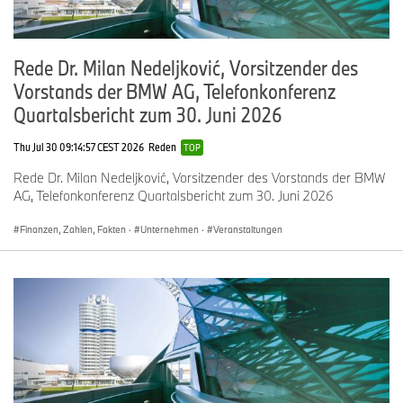
Antifragil und zukunftssicher.
Darauf gehe ich ein.
Rede Dr. Milan Nedeljković, Vorsitzender des
Meine Damen und Herren,
Vorstands der BMW AG, Telefonkonferenz
Quartalsbericht zum 30. Juni 2026
das haben wir im Geschäftsjahr 2025 erreicht:
• Unseren Renditekorridor im Segment Automobile.
Thu Jul 30 09:14:57 CEST 2026
Reden
TOP
• Ein Konzernergebnis vor Steuern von über 10 Milliarden
Rede Dr. Milan Nedeljković, Vorsitzender des Vorstands der BMW
Euro.
AG, Telefonkonferenz Quartalsbericht zum 30. Juni 2026
• Eine um 10 Cent erhöhte Dividende – auf 4,40 Euro. Pro
Finanzen, Zahlen, Fakten
·
Unternehmen
·
Veranstaltungen
Stammaktie.
Dabei gab es ungünstige Währungseffekte und einen schwierigen
Markt in China. Und die Zölle. Wir haben unser Geschäft extrem
diszipliniert gesteuert.
Und alle haben mitgezogen. 2,5 Milliarden Euro haben wir
eingespart.