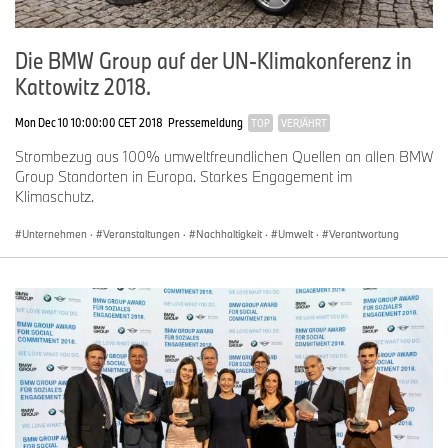
Deutsches Technikmuseum in Berlin
Die BMW Group auf der UN-Klimakonferenz in
Dr. Tiziana Zugaro, Presse und Öffentlichkeitsarbeit
Kattowitz 2018.
Email:
zugaro@technikmuseum.berlin
Mon Dec 10 10:00:00 CET 2018
Pressemeldung
TOP
VERJÄHRT
Mobil: +49 (1520) 90 93 777
Strombezug aus 100% umweltfreundlichen Quellen an allen BMW
Group Standorten in Europa. Starkes Engagement im
Klimaschutz.
Unternehmen
·
Veranstaltungen
·
Nachhaltigkeit
·
Umwelt
·
Verantwortung