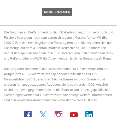
MEHR ANZEIGEN
Die Angaben zu Kraftstoffverbrauch, CO2-Emissionen, Stromverbrauch und
Reichweite werden nach dem vorgeschriebenen Messverfahren VO (EU)
2007/715 in der jeweils geltenden Fassung ermittelt. Sie beziehen sich auf
Fahrzeuge auf dem Automobilmarkt in Deutschland. Bei Spannbreiten
berücksichtigen die Angaben im NEFZ Unterschiede in der gewählten Rad-
und Reifengröße, im WLTP die Auswirkungen jeglicher Sonderausstattung.
Alle Angaben sind bereits auf Basis des neuen WLTP-Testzyklus ermittelt.
Aufgeführte NEFZ-Werte wurden gegebenenfalls auf das NEFZ-
Messverfahren zurückgerechnet. Für die Bemessung von Steuern und
anderen fahrzeugbezogenen Abgaben, die (auch) auf den CO2-Ausstoß
abstellen, sowie gegebenenfalls für die Zwecke von fahrzeugspezifischen
Förderungen werden WLTP-Werte zugrunde gelegt. Weitere Informationen
sind hier www.bmw.de/wltp und hier www.dat.de/co2/ zu finden.