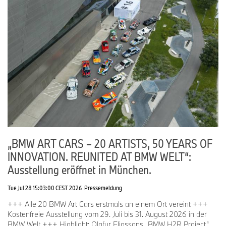
Save the date: Am
4. Juli 2026
findet Oper für alle in München
statt, mit der Live-Übertragung von Richard Wagners „Die
Walküre“, inszeniert von Tobias Kratzer und unter musikalischer
Leitung von Vladimir Jurowski.
Das kulturelle Engagement der BMW Group mit exklusiven
Updates und tieferen Einblicken in die globalen Initiativen kann
auf Instagram unter
@BMWGroupCulture
verfolgt werden.
„BMW ART CARS – 20 ARTISTS, 50 YEARS OF
INNOVATION. REUNITED AT BMW WELT“:
Ausstellung eröffnet in München.
Tue Jul 28 15:03:00 CEST 2026
Pressemeldung
+++ Alle 20 BMW Art Cars erstmals an einem Ort vereint +++
Kostenfreie Ausstellung vom 29. Juli bis 31. August 2026 in der
BMW Welt +++ Highlight: Olafur Eliassons „BMW H2R Project“