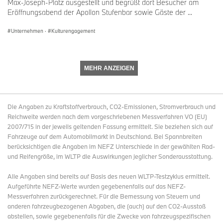
Max-Joseph-Platz ausgestellt und begrüßt dort Besucher am
Eröffnungsabend der Apollon Stufenbar sowie Gäste der ...
Unternehmen
·
Kulturengagement
MEHR ANZEIGEN
Die Angaben zu Kraftstoffverbrauch, CO2-Emissionen, Stromverbrauch und
Reichweite werden nach dem vorgeschriebenen Messverfahren VO (EU)
2007/715 in der jeweils geltenden Fassung ermittelt. Sie beziehen sich auf
Fahrzeuge auf dem Automobilmarkt in Deutschland. Bei Spannbreiten
berücksichtigen die Angaben im NEFZ Unterschiede in der gewählten Rad-
und Reifengröße, im WLTP die Auswirkungen jeglicher Sonderausstattung.
Alle Angaben sind bereits auf Basis des neuen WLTP-Testzyklus ermittelt.
Aufgeführte NEFZ-Werte wurden gegebenenfalls auf das NEFZ-
Messverfahren zurückgerechnet. Für die Bemessung von Steuern und
anderen fahrzeugbezogenen Abgaben, die (auch) auf den CO2-Ausstoß
abstellen, sowie gegebenenfalls für die Zwecke von fahrzeugspezifischen