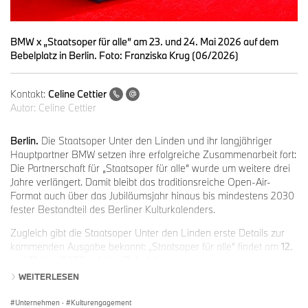
BMW x „Staatsoper für alle“ am 23. und 24. Mai 2026 auf dem
Bebelplatz in Berlin. Foto: Franziska Krug (06/2026)
Kontakt:
Celine Cettier
Autor:
Celine Cettier
Berlin.
Die Staatsoper Unter den Linden und ihr langjähriger
Hauptpartner BMW setzen ihre erfolgreiche Zusammenarbeit fort:
Die Partnerschaft für „Staatsoper für alle“ wurde um weitere drei
Jahre verlängert. Damit bleibt das traditionsreiche Open-Air-
Format auch über das Jubiläumsjahr hinaus bis mindestens 2030
fester Bestandteil des Berliner Kulturkalenders.
Zugleich gibt die Staatsoper Unter den Linden erste Details zur
kommenden Ausgabe bekannt: „Staatsoper für alle“ findet am
12.
und 13. Juni 2027
auf dem Bebelplatz
statt und wird zusätzlich zur
Opern-Live-Übertragung und dem Open-Air-Konzert der
WEITERLESEN
Staatskapelle Berlin beim 20-jährigen Jubiläum erstmals um die
Live-Übertragung einer Vorstellung des Staatsballetts Berlin
Unternehmen
·
Kulturengagement