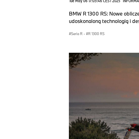
Tue May 06 17:03:46 CEST 2025
INFORMA
BMW R 1300 RS: Nowe oblicze 
udoskonaloną technologią i de
Seria R
·
R 1300 RS