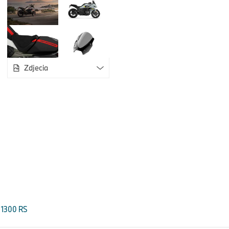
Cuyamaca w metalizowanym kolorze Brooklyn Grey.
Sportowa ergonomia i wyposażenie umożliwiające dyna
pozamiejskich i komfortowe podróżowanie.
Konstruktorzy BMW Motorrad postanowili znacznie zwiększyć
Zdjecia
charakter nowego BMW R 1300 RS w porównaniu do jego popr
silnikiem typu bokser spełnia ten cel nie tylko pod względem ko
Równie dużą wagę przywiązano w nim do ergonomii, szczegó
sportowej i aktywnej pozycji podczas jazdy.
W związku z tym ergonomiczny trójkąt tworzony przez kierown
nowym modelu R 1300 RS został opracowany tak, aby pozycj
przesunięta nad przednie koło poprzez nieznaczne cofnięcie 
kształt kierownicy. Pozwala to kierowcy przede wszystkim l
przodu motocykla, zwłaszcza podczas sportowej jazdy, a t
większą kontrolę. Jednocześnie sportowa pozycja siedzenia
podróżować, nawet z pasażerem. Dostępne są również opcjo
R 1300 RS
komfortowe pozwalające przyjąć bardziej zrelaksowaną pozy