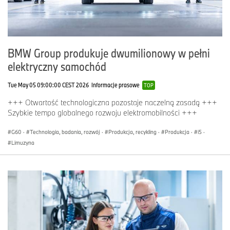
BMW Group produkuje dwumilionowy w pełni
elektryczny samochód
Tue May 05 09:00:00 CEST 2026
Informacje prasowe
TOP
+++ Otwartość technologiczna pozostaje naczelną zasadą +++
Szybkie tempo globalnego rozwoju elektromobilności +++
G60
·
Technologia, badania, rozwój
·
Produkcja, recykling
·
Produkcja
·
i5
·
Limuzyna