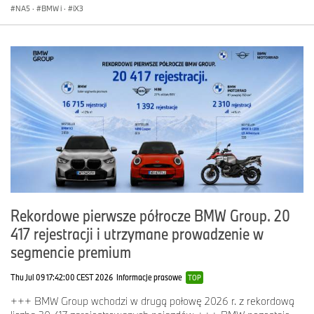
NA5
·
BMW i
·
iX3
Rekordowe pierwsze półrocze BMW Group. 20
417 rejestracji i utrzymane prowadzenie w
segmencie premium
Thu Jul 09 17:42:00 CEST 2026
Informacje prasowe
TOP
+++ BMW Group wchodzi w drugą połowę 2026 r. z rekordową