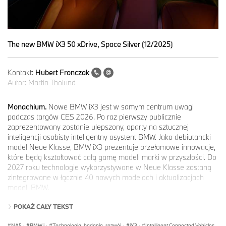
The new BMW iX3 50 xDrive, Space Silver (12/2025)
Kontakt:
Hubert Fronczak
Autor:
Martin Tholund
Monachium.
Nowe BMW iX3 jest w samym centrum uwagi
podczas targów CES 2026. Po raz pierwszy publicznie
zaprezentowany zostanie ulepszony, oparty na sztucznej
inteligencji osobisty inteligentny asystent BMW. Jako debiutancki
model Neue Klasse, BMW iX3 prezentuje przełomowe innowacje,
które będą kształtować całą gamę modeli marki w przyszłości. Do
2027 roku technologie wykorzystywane w Neue Klasse zostaną
zintegrowane w łącznie 40 nowych modelach i aktualizacjach
modeli BMW.
Inteligentny asystent osobisty BMW rozszerzony o Amazon
POKAŻ CAŁY TEKST
Alexa+.
NA5
·
BMW i
·
Technologia, badania, rozwój
·
iX3
·
Intelligent Connected Vehicles