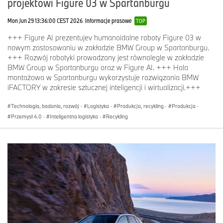
projektowi Figure 03 w Spartanburgu
Mon Jun 29 13:36:00 CEST 2026
Informacje prasowe
TOP
+++ Figure AI prezentujev humanoidalne roboty Figure 03 w
nowym zastosowaniu w zakładzie BMW Group w Spartanburgu.
+++ Rozwój robotyki prowadzony jest równolegle w zakładzie
BMW Group w Spartanburgu oraz w Figure AI. +++ Hala
montażowa w Spartanburgu wykorzystuje rozwiązania BMW
iFACTORY w zakresie sztucznej inteligencji i wirtualizacji.+++
Technologia, badania, rozwój
·
Logistyka
·
Produkcja, recykling
·
Produkcja
·
Przemysł 4.0
·
Inteligentna logistyka
·
Recykling