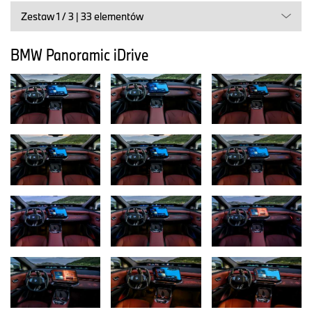
zagadnień encyklopedycznych.
Zestaw 1 / 3 | 33 elementów
Włączenie Amazon Alexa+ do inteligentnego osobistego
asystenta BMW stanowi technologiczny krok naprzód, który
BMW Panoramic iDrive
koncentruje się na wartości dodanej dla klienta. Technologia
sztucznej inteligencji wykorzystywana w inteligentnym asystencie
osobistym BMW to Large Language Model (LLM), generatywna
sztuczna inteligencja, która rozumie język i jest w stanie
formułować własne odpowiedzi. Najpóźniej od drugiej połowy
2026 r. to udoskonalenie będzie stopniowo wdrażane w
Niemczech i Stanach Zjednoczonych we wszystkich modelach
BMW wyposażonych w system operacyjny BMW 9 i X.
BMW iX3 zamienia czas oczekiwania w rozrywkę: oglądaj filmy,
graj w gry wideo lub prowadź rozmowy wideo.
Stoisko BMW na targach CES koncentruje się również na
szerokiej gamie opcji rozrywkowych w systemie BMW Operating
System X. Oferuje bogaty wybór aplikacji, filmów i gier. Oprócz
popularnej usługi streamingowej Disney+, klienci BMW iX3 mają
dostęp do aplikacji wideo (obsługiwanej przez TiVo™). Aplikacja ta
umożliwia strumieniowe przesyłanie wideo na centralny
wyświetlacz, gdy pojazd jest unieruchomiony, z stale rosnącym