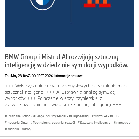
BMW Group i Mistral AI rozwijają sztuczną
inteligencję w dziedzinie symulacji wypadków.
Thu May 28 10:45:00 CEST 2026
Informacje prasowe
+++ Wykorzystanie danych przemysłowych do szkolenia modeli
sztucznej inteligencji +++ AI usprawnia analizę symulacji
wypadków +++ Połączenie wiedzy inżynierskiej z
zaawansowanymi możliwościami sztucznej inteligencji +++
Crash simulation
·
Large Industry Model
·
Engineering
·
Mistral AI
·
CIO
·
Industrial Data
·
Technologia, badania, rozwój
·
Sztuczna inteligencja
·
Innowacje
·
Badania i Rozwój