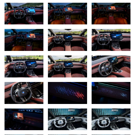
wyborem treści, takich jak wiadomości, transmisje na żywo i na
żądanie. Portfolio platformy streamingu wideo będzie nadal
ewoluować.
W sklepie BMW ConnectedDrive Store wkrótce pojawi się również
aplikacja YouTube Music, dołączając do ponad 85 aplikacji z
całego świata w kategoriach takich jak muzyka i audio, rozrywka,
gry, wiadomości, podróże i lokalizacja. YouTube Music zapewnia
klientom dostęp do obszernej biblioteki zawierającej ponad 300
milionów utworów, w tym oficjalne nagrania studyjne, remiksy,
występy na żywo i trudno dostępne covery. Zoom umożliwia teraz
po raz pierwszy prowadzenie rozmów wideo na centralnym
wyświetlaczu iX3,gdy pojazd jest w stanie spoczynku. Gdy tylko
pojazd ruszy, transmisja wideo zostaje zatrzymana, a rozmowa
płynniekontynuowana jest za pośrednictwem audio.
Granie w samochodzie za pośrednictwem AirConsole,
wprowadzona po raz pierwszy w systemie operacyjnym BMW
8.5, jest również dostępna w nowym BMW iX3 i obejmuje znane
na całym świecie tytuły, takie jak UNO®️ Car Party! Nowością w
bogatej bibliotece gier AirConsole jest Hot Wheels: Xtreme
Overdrive™️ firmy Mattel, dostępna wyłącznie dla klientów BMW.
AirConsole umożliwia użytkownikom korzystanie z własnych