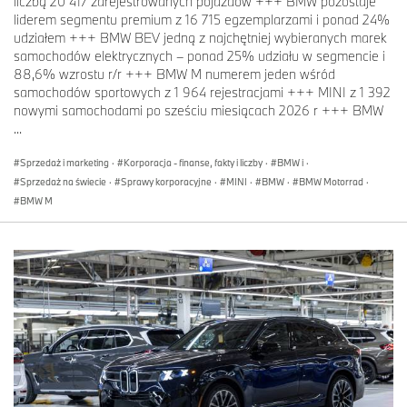
liczbą 20 417 zarejestrowanych pojazdów +++ BMW pozostaje
liderem segmentu premium z 16 715 egzemplarzami i ponad 24%
udziałem +++ BMW BEV jedną z najchętniej wybieranych marek
samochodów elektrycznych – ponad 25% udziału w segmencie i
88,6% wzrostu r/r +++ BMW M numerem jeden wśród
samochodów sportowych z 1 964 rejestracjami +++ MINI z 1 392
nowymi samochodami po sześciu miesiącach 2026 r +++ BMW
...
Sprzedaż i marketing
·
Korporacja - finanse, fakty i liczby
·
BMW i
·
Sprzedaż na świecie
·
Sprawy korporacyjne
·
MINI
·
BMW
·
BMW Motorrad
·
BMW M