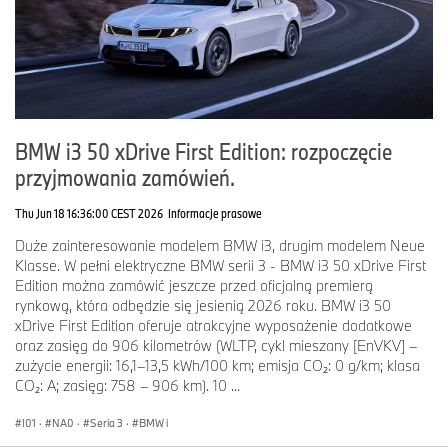
BMW i3 50 xDrive First Edition: rozpoczęcie
przyjmowania zamówień.
Thu Jun 18 16:36:00 CEST 2026
Informacje prasowe
Duże zainteresowanie modelem BMW i3, drugim modelem Neue
Klasse. W pełni elektryczne BMW serii 3 - BMW i3 50 xDrive First
Edition można zamówić jeszcze przed oficjalną premierą
rynkową, która odbędzie się jesienią 2026 roku. BMW i3 50
xDrive First Edition oferuje atrakcyjne wyposażenie dodatkowe
oraz zasięg do 906 kilometrów (WLTP, cykl mieszany [EnVKV] –
zużycie energii: 16,1–13,5 kWh/100 km; emisja CO₂: 0 g/km; klasa
CO₂: A; zasięg: 758 – 906 km). 10 ...
I01
·
NA0
·
Seria 3
·
BMW i