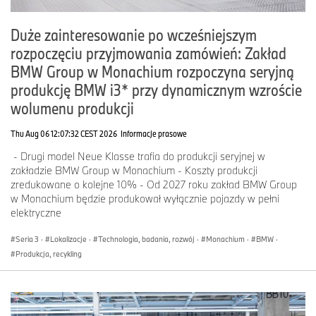
jednostki sterujące. W ten sposób w pełni wykorzystywany jest
potencjał mobilności elektrycznej w zakresie natychmiastowego
Duże zainteresowanie po wcześniejszym
dostarczania mocy, płynnego przenoszenia mocy, zwinności,
stabilności i wydajności.
rozpoczęciu przyjmowania zamówień: Zakład
BMW Group w Monachium rozpoczyna seryjną
W połączeniu z oprogramowaniem BMW Dynamic Performance
Control, opracowanym w całości przez firmę, system Heart of Joy
produkcję BMW i3* przy dynamicznym wzroście
oblicza wszystkie parametry dynamiki jazdy z nową szybkością i
wolumenu produkcji
precyzją. Kierowca i pasażerowie nowego BMW iX3 doświadczają
wyjątkowo harmonijnych wrażeń z jazdy, typowych dla BMW,
Thu Aug 06 12:07:32 CEST 2026
Informacje prasowe
niezależnie od sytuacji. Każdy ruch pedału gazu, hamulca i
kierownicy jest wykonywany bezpośrednio, pewnie i precyzyjnie.
- Drugi model Neue Klasse trafia do produkcji seryjnej w
Najwyższa przyczepność i – dzięki unikalnej funkcji Soft Stop –
zakładzie BMW Group w Monachium - Koszty produkcji
najpłynniejszy proces hamowania, jaki kiedykolwiek osiągnięto w
zredukowane o kolejne 10% - Od 2027 roku zakład BMW Group
samochodzie BMW, to tylko niektóre z jego zalet. Ponadto
w Monachium będzie produkował wyłącznie pojazdy w pełni
wydajność nowego BMW iX3 jest zoptymalizowana dzięki
elektryczne
zintegrowanemu zarządzaniu układem napędowym, układem
hamulcowym i odzyskiwaniem energii. W codziennej jeździe 98%
Seria 3
·
Lokalizacje
·
Technologia, badania, rozwój
·
Monachium
·
BMW
·
manewrów hamowania jest wykonywanych wyłącznie przy użyciu
Produkcja, recykling
rekuperacji, bez stosowania hamulców ciernych. Jedynymi
sytuacjami, w których są one wykorzystywane, są hamowanie
awaryjne i bardzo sportowa jazda.