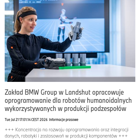
http://www.bmwgroup.com
LinkedIn:
https://www.linkedin.com/company/bmw-group/
YouTube:
http://www.youtube.com/BMWPolska
Facebook:
https://www.facebook.com/BMW.Polska
Instagram:
https://www.instagram.com/bmwpolska
X:
https://x.com/bmwgroup
Zakład BMW Group w Landshut opracowuje
oprogramowanie dla robotów humanoidalnych
wykorzystywanych w produkcji podzespołów
Tue Jul 21 17:01:14 CEST 2026
Informacje prasowe
+++ Koncentracja na rozwoju oprogramowania oraz integracji
danych, robotyki i zastosowań w produkcji komponentów +++