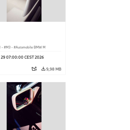
M
·
M3
·
Automobile BMW M
l 29 07:00:00 CEST 2026
9,98 MB