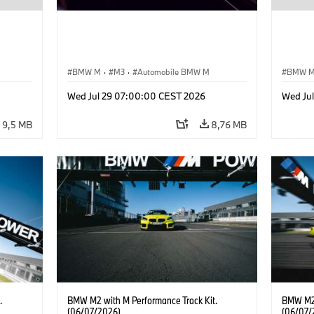
BMW M
·
M3
·
Automobile BMW M
BMW 
Wed Jul 29 07:00:00 CEST 2026
Wed Ju
9,5 MB
8,76 MB
.
BMW M2 with M Performance Track Kit.
BMW M2 
(06/07/2026)
(06/07/