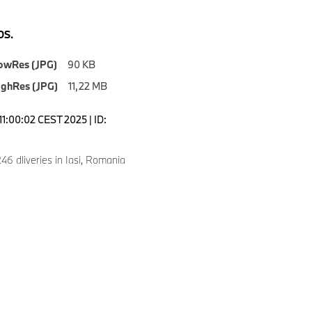
S.
owRes (JPG)
90 KB
ighRes (JPG)
11,22 MB
11:00:02 CEST 2025 | ID:
 dliveries in Iasi, Romania