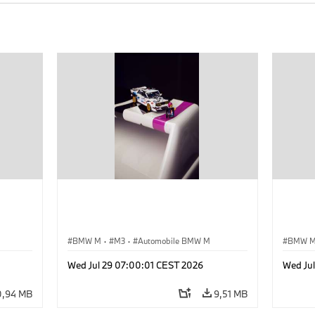
BMW M
·
M3
·
Automobile BMW M
BMW 
Wed Jul 29 07:00:01 CEST 2026
Wed Ju
0,94 MB
9,51 MB