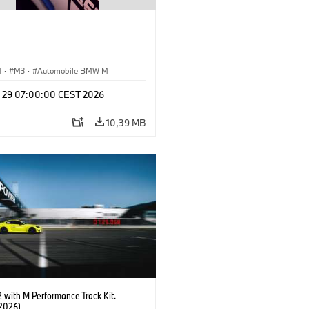
M
·
M3
·
Automobile BMW M
l 29 07:00:00 CEST 2026
10,39 MB
with M Performance Track Kit.
2026)