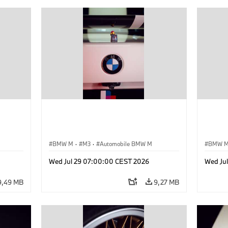
BMW M
·
M3
·
Automobile BMW M
BMW 
Wed Jul 29 07:00:00 CEST 2026
Wed Ju
9,49 MB
9,27 MB