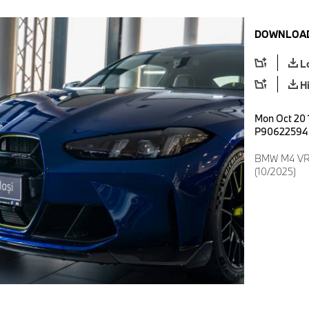
DOWNLOAD
L
H
Mon Oct 20 
P90622594
BMW M4 VR46
(10/2025)