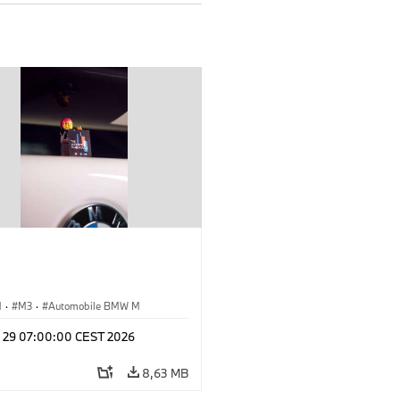
M
·
M3
·
Automobile BMW M
l 29 07:00:00 CEST 2026
8,63 MB