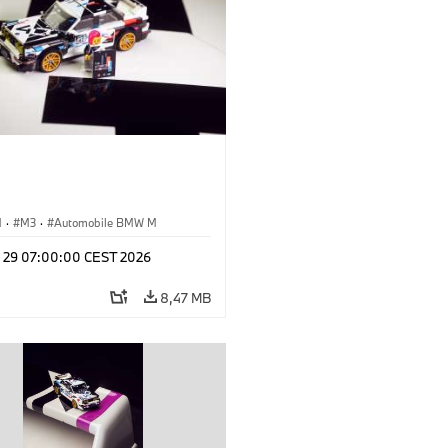
M
·
M3
·
Automobile BMW M
l 29 07:00:00 CEST 2026
8,47 MB