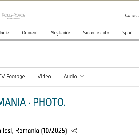
Conect
logie
Oameni
Moștenire
Saloane auto
Sport
TV Footage
Video
Audio
ANIA · PHOTO.
 Iasi, Romania (10/2025)