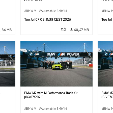
BMW M
·
Automobile BMW M
BMW 
Tue Jul 07 08:11:39 CEST 2026
Tue Jul
1,84 MB
40,47 MB
.
BMW M2 with M Performance Track Kit.
BMW M2 
(06/07/2026)
(06/07/
BMW M
·
Automobile BMW M
BMW 