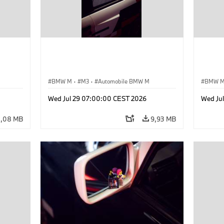
BMW M
·
M3
·
Automobile BMW M
BMW 
Wed Jul 29 07:00:00 CEST 2026
Wed Ju
,08 MB
9,93 MB