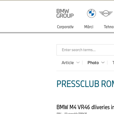
Corporativ
Mărci
Tehno
Enter search terms...
Article
Photo
PRESSCLUB ROM
BMW M4 VR46 dliveries in
M4
·
Automobile BMW M