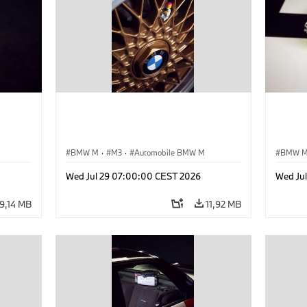
BMW M
·
M3
·
Automobile BMW M
BMW 
Wed Jul 29 07:00:00 CEST 2026
Wed Ju
9,14 MB
11,92 MB