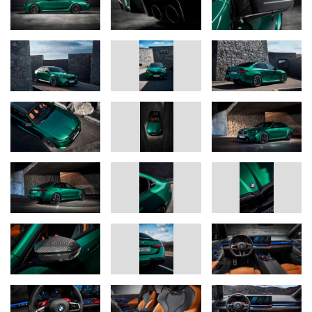
Sistema de propulsión M HYBRID en el nuevo BMW M5:
prestaciones embriagadoras, impresionante autonomía eléctrica.
El sistema de propulsión M HYBRID del nuevo BMW M5 combina
un motor V8 de 4,4 litros con el clásico carácter de altas
revoluciones con un motor eléctrico, cuyas características de
rendimiento se han ajustado específicamente para el BMW M5 y
que está integrado en el cambio M Steptronic de ocho
velocidades. El motor de combustión se beneficia de la más
moderna tecnología M TwinPower Turbo, de un colector de
escape de bancada cruzada y de una separación optimizada del
aceite. Desarrolla una potencia máxima de 430 kW/585 CV y un
par máximo de 750 Nm. La potencia máxima del motor eléctrico
es de 145 kW/197 CV. Tiene un par nominal de 280 Nm, pero una
etapa de preengranaje permite aumentar el par efectivo a la
entrada de la transmisión hasta 450 Nm.
La combinación de motor de combustión y motor eléctrico sigue
el mismo principio que el sistema de propulsión del vehículo de
carreras de resistencia BMW M Hybrid V8. La capacidad del
motor eléctrico para generar su potencia de forma instantánea y
la interacción inteligentemente controlada del motor de