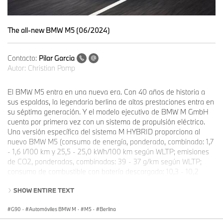
The all-new BMW M5 (06/2024)
Contacto:
Pilar Garcia
Autor:
Christian Pomp
El BMW M5 entra en una nueva era. Con 40 años de historia a
sus espaldas, la legendaria berlina de altas prestaciones entra en
su séptima generación. Y el modelo ejecutivo de BMW M GmbH
cuenta por primera vez con un sistema de propulsión eléctrico.
Una versión específica del sistema M HYBRID proporciona al
nuevo BMW M5 (consumo de energía, ponderado, combinado: 1,7
- 1,6 l/100 km y 25,5 - 25,0 kWh/100 km según WLTP; emisiones
de CO2, ponderadas, combinadas: 39 - 37 g/km según WLTP;
consumo de combustible con batería descargada: 10,3 - 10,2
l/100 km según WLTP; clases de CO2: ponderado, combinado B,
SHOW ENTIRE TEXT
con batería descargada G) potencia máxima de 535 kW/727 CV y
par máximo del sistema de 1.000 Nm. La combinación de un
G90
·
Automóviles BMW M
·
M5
·
Berlina
motor V8 de altas revoluciones con tecnología M TwinPower
Turbo y un motor eléctrico, más la transferencia de potencia