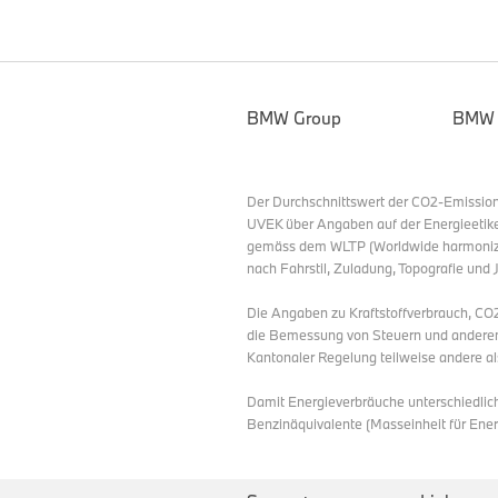
BMW Group
BMW
Der Durchschnittswert der CO2-Emission
UVEK über Angaben auf der Energieetik
gemäss dem WLTP (Worldwide harmonized 
nach Fahrstil, Zuladung, Topografie und 
Die Angaben zu Kraftstoffverbrauch, CO
die Bemessung von Steuern und anderen
Kantonaler Regelung teilweise andere al
Damit Energieverbräuche unterschiedliche
Benzinäquivalente (Masseinheit für Ene