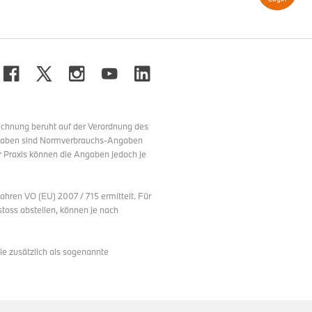
echnung beruht auf der Verordnung des
g
ngaben sind Normverbrauchs-Angaben
t: 10.5 l/100km
r Praxis können die Angaben jedoch je
mbiniert: 238 g/km
sse: G
ren VO (EU) 2007 / 715 ermittelt. Für
oss abstellen, können je nach
ie zusätzlich als sogenannte