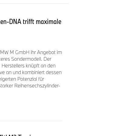
hrzeuge. Mit 20,832
und Fahrdynamik. Die
ähigkeit eines Fahrzeugs,
en-DNA trifft maximale
berwacht werden, um die
 und Testen, sondern auch
ahlreiche Erfolge erzielt,
 BMW M GmbH ihr Angebot im
eres Sondermodell. Der
zten Sieg konnte ROWE
 Herstellers knüpft an den
en Start in das Wochenende
ve an und kombiniert dessen
 (RSA), Augusto Farfus
igerten Potenzial für
ten eine herausragende
tarker Reihensechszylinder-
 BMW M Motorsport
ypisches M Feeling und
sene Performance mit
der BMW M GmbH um ein