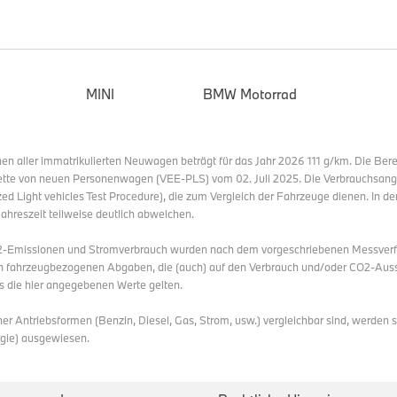
MINI
BMW Motorrad
en aller immatrikulierten Neuwagen beträgt für das Jahr 2026 111 g/km. Die Ber
BMW M3 CS Tourin
ette von neuen Personenwagen (VEE-PLS) vom 02. Juli 2025. Die Verbrauchsa
Verbrauch kombinier
Light vehicles Test Procedure), die zum Vergleich der Fahrzeuge dienen. In de
CO2-Emissionen ko
Jahreszeit teilweise deutlich abweichen.
Energieeffizienzkla
2-Emissionen und Stromverbrauch wurden nach dem vorgeschriebenen Messverfah
 fahrzeugbezogenen Abgaben, die (auch) auf den Verbrauch und/oder CO2-Ausst
s die hier angegebenen Werte gelten.
r Antriebsformen (Benzin, Diesel, Gas, Strom, usw.) vergleichbar sind, werden s
rgie) ausgewiesen.
Energieeffizienzkategorie 2025 (01/2025)