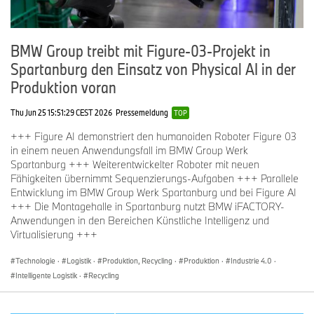
BMW Group treibt mit Figure-03-Projekt in
Spartanburg den Einsatz von Physical AI in der
Produktion voran
Thu Jun 25 15:51:29 CEST 2026
Pressemeldung
TOP
+++ Figure AI demonstriert den humanoiden Roboter Figure 03
in einem neuen Anwendungsfall im BMW Group Werk
Spartanburg +++ Weiterentwickelter Roboter mit neuen
Fähigkeiten übernimmt Sequenzierungs-Aufgaben +++ Parallele
Entwicklung im BMW Group Werk Spartanburg und bei Figure AI
+++ Die Montagehalle in Spartanburg nutzt BMW iFACTORY-
Anwendungen in den Bereichen Künstliche Intelligenz und
Virtualisierung +++
Technologie
·
Logistik
·
Produktion, Recycling
·
Produktion
·
Industrie 4.0
·
Intelligente Logistik
·
Recycling