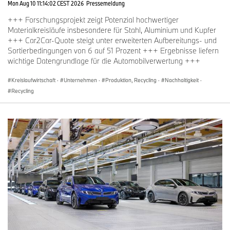
Mon Aug 10 11:14:02 CEST 2026
Pressemeldung
Planungsphase für das Competence Center Circularity am neuen
Standort. Das bestehende RDZ in Unterschleissheim bleibt bis zur
+++ Forschungsprojekt zeigt Potenzial hochwertiger
Verlagerung vollumfänglich in Betrieb. Über die nächsten Schritte
Materialkreisläufe insbesondere für Stahl, Aluminium und Kupfer
informiert die BMW Group zu gegebener Zeit.
+++ Car2Car-Quote steigt unter erweiterten Aufbereitungs- und
Sortierbedingungen von 6 auf 51 Prozent +++ Ergebnisse liefern
wichtige Datengrundlage für die Automobilverwertung +++
Kreislaufwirtschaft
·
Unternehmen
·
Produktion, Recycling
·
Nachhaltigkeit
·
Recycling