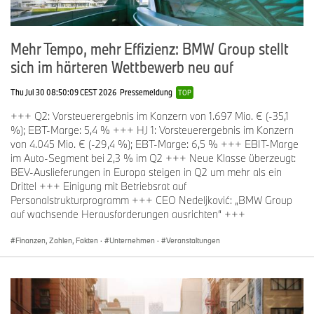
Mehr Tempo, mehr Effizienz: BMW Group stellt
sich im härteren Wettbewerb neu auf
Thu Jul 30 08:50:09 CEST 2026
Pressemeldung
TOP
+++ Q2: Vorsteuerergebnis im Konzern von 1.697 Mio. € (-35,1
%); EBT-Marge: 5,4 % +++ HJ 1: Vorsteuerergebnis im Konzern
von 4.045 Mio. € (-29,4 %); EBT-Marge: 6,5 % +++ EBIT-Marge
im Auto-Segment bei 2,3 % im Q2 +++ Neue Klasse überzeugt:
BEV-Auslieferungen in Europa steigen in Q2 um mehr als ein
Drittel +++ Einigung mit Betriebsrat auf
Personalstrukturprogramm +++ CEO Nedeljković: „BMW Group
auf wachsende Herausforderungen ausrichten“ +++
Finanzen, Zahlen, Fakten
·
Unternehmen
·
Veranstaltungen