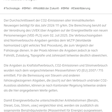
Technologie
·
BMW i
·
Mobilität der Zukunft
·
BMW
·
Elektrifizierung
Der Durchschnittswert der CO2-Emissionen aller immatrikulierten
Neuwagen beträgt für das Jahr 2026 111 g/km. Die Berechnung beruht auf
der Verordnung des UVEK über Angaben auf der Energieetikette von neuen
Personenwagen (VEE-PLS) vom 02. Juli 2025. Die Verbrauchsangaben
sind Normverbrauchs-Angaben gemäss dem WLTP (Worldwide
harmonized Light vehicles Test Procedure), die zum Vergleich der
Fahrzeuge dienen. In der Praxis können die Angaben jedoch je nach
Fahrstil, Zuladung, Topografie und Jahreszeit teilweise deutlich abweichen.
Die Angaben zu Kraftstoffverbrauch, CO2-Emissionen und Stromverbrauch
wurden nach dem vorgeschriebenen Messverfahren VO (EU) 2007 / 715
ermittelt. Für die Bemessung von Steuern und anderen
fahrzeugbezogenen Abgaben, die (auch) auf den Verbrauch und/oder CO2-
Ausstoss abstellen, können je nach Kantonaler Regelung teilweise andere
als die hier angegebenen Werte gelten.
Damit Energieverbräuche unterschiedlicher Antriebsformen (Benzin,
Diesel, Gas, Strom, usw.) vergleichbar sind, werden sie zusätzlich als
sogenannte Benzinäquivalente (Masseinheit für Energie) ausgewiesen.