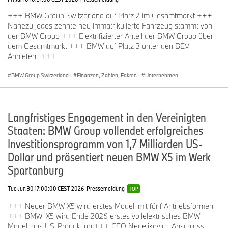
+++ BMW Group Switzerland auf Platz 2 im Gesamtmarkt +++
Nahezu jedes zehnte neu immatrikulierte Fahrzeug stammt von
der BMW Group +++ Elektrifizierter Anteil der BMW Group über
dem Gesamtmarkt +++ BMW auf Platz 3 unter den BEV-
Anbietern +++
BMW Group Switzerland
·
Finanzen, Zahlen, Fakten
·
Unternehmen
Langfristiges Engagement in den Vereinigten
Staaten: BMW Group vollendet erfolgreiches
Investitionsprogramm von 1,7 Milliarden US-
Dollar und präsentiert neuen BMW X5 im Werk
Spartanburg
Tue Jun 30 17:00:00 CEST 2026
Pressemeldung
TOP
+++ Neuer BMW X5 wird erstes Modell mit fünf Antriebsformen
+++ BMW iX5 wird Ende 2026 erstes vollelektrisches BMW
Modell aus US-Produktion +++ CEO Nedeljkovic: „Abschluss