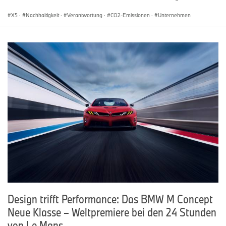
X5
·
Nachhaltigkeit
·
Verantwortung
·
CO2-Emissionen
·
Unternehmen
Design trifft Performance: Das BMW M Concept
Neue Klasse – Weltpremiere bei den 24 Stunden
von Le Mans.