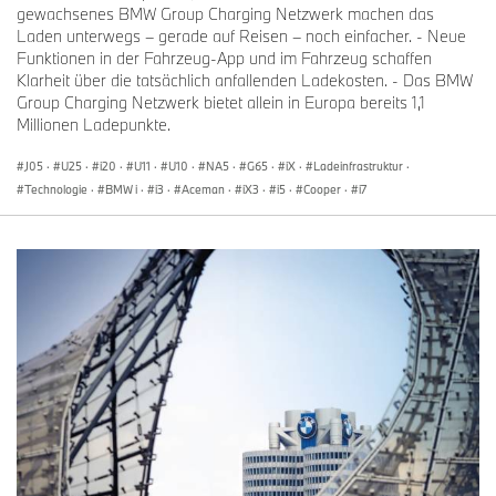
gewachsenes BMW Group Charging Netzwerk machen das
Laden unterwegs – gerade auf Reisen – noch einfacher. - Neue
Funktionen in der Fahrzeug-App und im Fahrzeug schaffen
Klarheit über die tatsächlich anfallenden Ladekosten. - Das BMW
Group Charging Netzwerk bietet allein in Europa bereits 1,1
Millionen Ladepunkte.
J05
·
U25
·
i20
·
U11
·
U10
·
NA5
·
G65
·
iX
·
Ladeinfrastruktur
·
Technologie
·
BMW i
·
i3
·
Aceman
·
iX3
·
i5
·
Cooper
·
i7