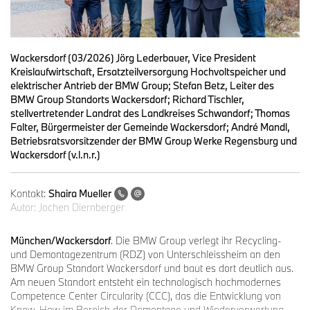
Wackersdorf (03/2026) Jörg Lederbauer, Vice President
Kreislaufwirtschaft, Ersatzteilversorgung Hochvoltspeicher und
elektrischer Antrieb der BMW Group; Stefan Betz, Leiter des
BMW Group Standorts Wackersdorf; Richard Tischler,
stellvertretender Landrat des Landkreises Schwandorf; Thomas
Falter, Bürgermeister der Gemeinde Wackersdorf; André Mandl,
Betriebsratsvorsitzender der BMW Group Werke Regensburg und
Wackersdorf (v.l.n.r.)
Kontakt:
Shaira Mueller
Autor:
Jochen Diernberger
München/Wackersdorf
. Die BMW Group verlegt ihr Recycling-
und Demontagezentrum (RDZ) von Unterschleissheim an den
BMW Group Standort Wackersdorf und baut es dort deutlich aus.
Am neuen Standort entsteht ein technologisch hochmodernes
Competence Center Circularity (CCC), das die Entwicklung von
Know-How im Bereich der Demontage und Wiederverwertung