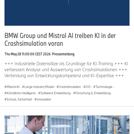
BMW Group und Mistral AI treiben KI in der
Crashsimulation voran
Thu May 28 11:00:00 CEST 2026
Pressemeldung
+++ Industrielle Datensätze als Grundlage für KI-Training +++ KI
verbessert Analyse und Auswertung von Crashsimulationen +++
Verbindung von Entwicklungskompetenz und KI-Expertise +++
Mistral AI
·
Large Industry Model
·
Crashsimulation
·
CIO
·
Technologie
·
Künstliche Intelligenz
·
Software Entwicklung
·
Forschung & Entwicklung
·
Schutz, Sicherheit
·
Innovation