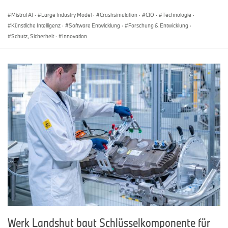
Mistral AI
·
Large Industry Model
·
Crashsimulation
·
CIO
·
Technologie
·
Künstliche Intelligenz
·
Software Entwicklung
·
Forschung & Entwicklung
·
Schutz, Sicherheit
·
Innovation
Werk Landshut baut Schlüsselkomponente für