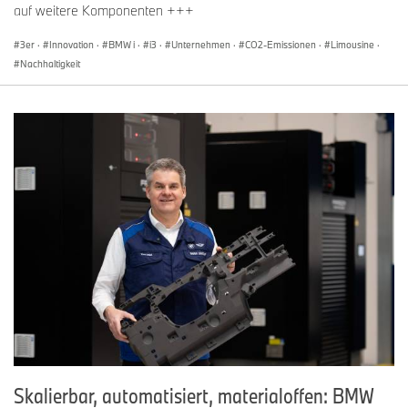
auf weitere Komponenten +++
3er
·
Innovation
·
BMW i
·
i3
·
Unternehmen
·
CO2-Emissionen
·
Limousine
·
Nachhaltigkeit
Skalierbar, automatisiert, materialoffen: BMW