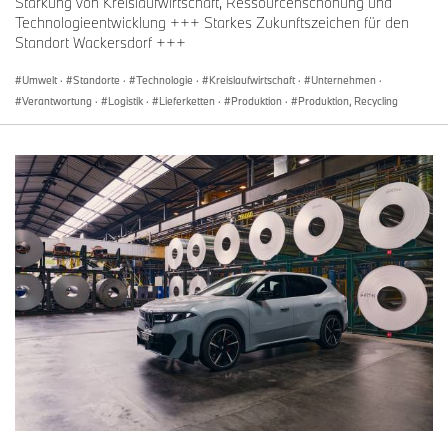
Stärkung von Kreislaufwirtschaft, Ressourcenschonung und
Technologieentwicklung +++ Starkes Zukunftszeichen für den
Standort Wackersdorf +++
Umwelt
·
Standorte
·
Technologie
·
Kreislaufwirtschaft
·
Unternehmen
·
Verantwortung
·
Logistik
·
Lieferketten
·
Produktion
·
Produktion, Recycling