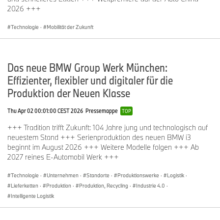
2026 +++
Technologie
·
Mobilität der Zukunft
Das neue BMW Group Werk München:
Effizienter, flexibler und digitaler für die
Produktion der Neuen Klasse
Thu Apr 02 00:01:00 CEST 2026
Pressemappe
TOP
+++ Tradition trifft Zukunft: 104 Jahre jung und technologisch auf
neuestem Stand +++ Serienproduktion des neuen BMW i3
beginnt im August 2026 +++ Weitere Modelle folgen +++ Ab
2027 reines E-Automobil Werk +++
Technologie
·
Unternehmen
·
Standorte
·
Produktionswerke
·
Logistik
·
Lieferketten
·
Produktion
·
Produktion, Recycling
·
Industrie 4.0
·
Intelligente Logistik