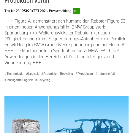
Thu Jun 25 15:51:29 CEST 2026
Pressemeldung
TOP
+++ Figure AI demonstriert den humanoiden Roboter Figure 03
in einem neuen Anwendungsfall im BMW Group Werk
Spartanburg +++ Weiterentwickelter Roboter mit neuen
Fähigkeiten übernimmt Sequenzierungs-Aufgaben +++ Parallele
Entwicklung im BMW Group Werk Spartanburg und bei Figure AI
+++ Die Montagehalle in Spartanburg nutzt BMW iFACTORY-
Anwendungen in den Bereichen Künstliche Intelligenz und
Virtualisierung +++
Technologie
·
Logistik
·
Produktion, Recycling
·
Produktion
·
Industrie 4.0
·
Intelligente Logistik
·
Recycling