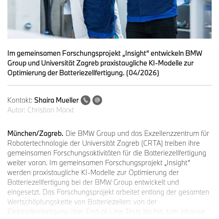
Im gemeinsamen Forschungsprojekt „Insight“ entwickeln BMW
Group und Universität Zagreb praxistaugliche KI-Modelle zur
Optimierung der Batteriezellfertigung. (04/2026)
Kontakt:
Shaira Mueller
Autor:
Christian Marxt
München/Zagreb.
Die BMW Group und das Exzellenzzentrum für
Robotertechnologie der Universität Zagreb (CRTA) treiben ihre
gemeinsamen Forschungsaktivitäten für die Batteriezellfertigung
weiter voran. Im gemeinsamen Forschungsprojekt „Insight“
werden praxistaugliche KI-Modelle zur Optimierung der
Batteriezellfertigung bei der BMW Group entwickelt und
eingesetzt. Das Forschungsprojekt arbeitet entlang der gesamten
Wertschöpfungskette von Batteriezellen: von der
Elektrodenfertigung über End-of-Line-Tests bis hin zum inhouse