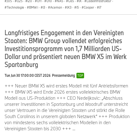
J05
·
U25
·
i20
·
U11
·
U10
·
NA5
·
G65
·
iX
·
Ladeinfrastruktur
·
Technologie
·
BMW i
·
i3
·
Aceman
·
iX3
·
i5
·
Cooper
·
i7
Langfristiges Engagement in den Vereinigten
Staaten: BMW Group vollendet erfolgreiches
Investitionsprogramm von 1,7 Milliarden US-
Dollar und präsentiert neuen BMW X5 im Werk
Spartanburg
Tue Jun 30 17:00:00 CEST 2026
Pressemeldung
TOP
+++ Neuer BMW X5 wird erstes Modell mit fünf Antriebsformen
+++ BMW iX5 wird Ende 2026 erstes vollelektrisches BMW
Modell aus US-Produktion +++ CEO Nedeljkovic: „Abschluss
unserer Investitionen in Spartanburg und Woodruff unterstreicht
unser Vertrauen in die Vereinigten Staaten und stärkt die Rolle
South Carolinas in unserem globalen Netzwerk“ +++ Produktion
von mindestens sechs vollelektrischen Modellen in den
Vereinigten Staaten bis 2030 +++ ...