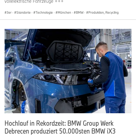
vollelektrische Fahrzeuge +++
3er
·
Standorte
·
Technologie
·
München
·
BMW
·
Produktion, Recycling
Hochlauf in Rekordzeit: BMW Group Werk
Debrecen produziert 50.000sten BMW iX3