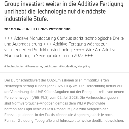
Group investiert weiter in die Additive Fertigung
und hebt die Technologie auf die nächste
industrielle Stufe.
Wed Mar 04 18:36:00 CET 2026
Pressemeldung
+++ Additive Manufacturing Campus stärkt technologische Breite
und Automatisierung +++ Additive Fertigung wächst zur
vollintegrierten Produktionstechnologie +++ Wire Arc Additive
Manufacturing in Serienproduktion ab 2027 +++
Technologie
·
Karosserie, Leichtbau
·
Produktion, Recycling
Der Durchschnittswert der CO2-Emissionen aller immatrikulierten
Neuwagen beträgt für das Jahr 2026 111 g/km. Die Berechnung beruht auf
der Verordnung des UVEK über Angaben auf der Energieetikette von neuen
Personenwagen (VEE-PLS) vom 02. Juli 2025. Die Verbrauchsangaben
sind Normverbrauchs-Angaben gemäss dem WLTP (Worldwide
harmonized Light vehicles Test Procedure), die zum Vergleich der
Fahrzeuge dienen. In der Praxis können die Angaben jedoch je nach
Fahrstil, Zuladung, Topografie und Jahreszeit teilweise deutlich abweichen.