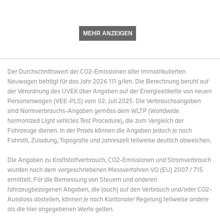
Die Hauptversammlung im Mai 2025 hat den Vorstand
ermächtigt, bis zu 10 % des Grundkapitals der BMW AG in den
nächsten fünf Jahren zurückzukaufen. Auf Grundlage dieser
neuen Ermächtigung genehmigte der Vorstand ein drittes
MEHR ANZEIGEN
Aktienrückkaufprogramm mit einem Volumen von bis zu 2
Milliarden Euro, das spätestens zum 30. April 2027
abgeschlossen sein soll. Bis Dezember 2025 wurde die erste
Tranche an Aktien mit einem Wert von 750 Millionen Euro
Der Durchschnittswert der CO2-Emissionen aller immatrikulierten
zurückgekauft.
Neuwagen beträgt für das Jahr 2026 111 g/km. Die Berechnung beruht auf
der Verordnung des UVEK über Angaben auf der Energieetikette von neuen
Die zweite Tranche an Aktien in Höhe von insgesamt 625 Mio.
Personenwagen (VEE-PLS) vom 02. Juli 2025. Die Verbrauchsangaben
Euro soll bis zum 31. August 2026 erworben werden. Zum 31.
sind Normverbrauchs-Angaben gemäss dem WLTP (Worldwide
März 2026 hielt die BMW AG Aktien mit einem Betrag von
harmonized Light vehicles Test Procedure), die zum Vergleich der
nominal 12.225.269 Mio. Euro. Dies entspricht einem Anteil von
Fahrzeuge dienen. In der Praxis können die Angaben jedoch je nach
1,99 % des Grundkapitals zum 31. März 2026.
Fahrstil, Zuladung, Topografie und Jahreszeit teilweise deutlich abweichen.
Die Angaben zu Kraftstoffverbrauch, CO2-Emissionen und Stromverbrauch
Konzern EBT trotz Zoll-Belastungen erneut deutlich über 2 Mrd. €
wurden nach dem vorgeschriebenen Messverfahren VO (EU) 2007 / 715
ermittelt. Für die Bemessung von Steuern und anderen
Das
Ergebnis vor Steuern (EBT) im Konzern
betrug nach drei
fahrzeugbezogenen Abgaben, die (auch) auf den Verbrauch und/oder CO2-
Monaten
2.348 Mio. €
(Q1/2025: 3.113 Mio. €; -24,6 %). Damit
Ausstoss abstellen, können je nach Kantonaler Regelung teilweise andere
erzielte das Unternehmen in einem anspruchsvollen
als die hier angegebenen Werte gelten.
wirtschaftlichen Umfeld erneut über 2 Mrd. € Ergebnisbeitrag. Die