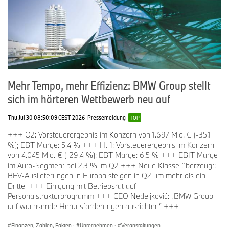
Jahr 2024 die
Forschungs- und Entwicklungsleistungen
weiter,
auf
1.755 Mio.
€
(Q1/2025: 1.984 Mio. €;-11,5 %). Die
Forschungs-
und Entwicklungsquote (HGB)
ging zurück auf
5,7 %
(Q1/2025:
5,9 %). Wie geplant waren auch die
Investitionen
im ersten
Quartal mit
1.723 Mio. €
rückläufig (Q1/2025: 2.819 Mio. €; -38,9
%). Die
Investitionsquote
betrug
2,0 %
(Q1/2025: 3,6 %).
Mehr Tempo, mehr Effizienz: BMW Group stellt
„Flexibilität und Umsetzungsgeschwindigkeit zählen zu den
sich im härteren Wettbewerb neu auf
Stärken der BMW Group. Die Neue Klasse, die stringente,
grundlegende Erneuerung unseres gesamten Fahrzeugportfolios
innerhalb kürzester Zeit, ist der beste Beweis dafür. Die
Thu Jul 30 08:50:09 CEST 2026
Pressemeldung
TOP
kommenden Fahrzeuginnovationen stärken unsere Position im
+++ Q2: Vorsteuerergebnis im Konzern von 1.697 Mio. € (-35,1
Wettbewerb und unsere Ertragskraft“, sagte
Finanzvorstand
%); EBT-Marge: 5,4 % +++ HJ 1: Vorsteuerergebnis im Konzern
Walter Mertl
. „Im wirtschaftlich anspruchsvollen Umfeld blicken
von 4.045 Mio. € (-29,4 %); EBT-Marge: 6,5 % +++ EBIT-Marge
wir stets auf die Kosten. Wir setzen an diversen Stellhebeln im
im Auto-Segment bei 2,3 % im Q2 +++ Neue Klasse überzeugt:
Unternehmen an, und unser Kostenmanagement zielt auf
BEV-Auslieferungen in Europa steigen in Q2 um mehr als ein
nachhaltige Wirkung.“
Drittel +++ Einigung mit Betriebsrat auf
Personalstrukturprogramm +++ CEO Nedeljković: „BMW Group
auf wachsende Herausforderungen ausrichten“ +++
Aktienrückkauf im Plan
Finanzen, Zahlen, Fakten
·
Unternehmen
·
Veranstaltungen