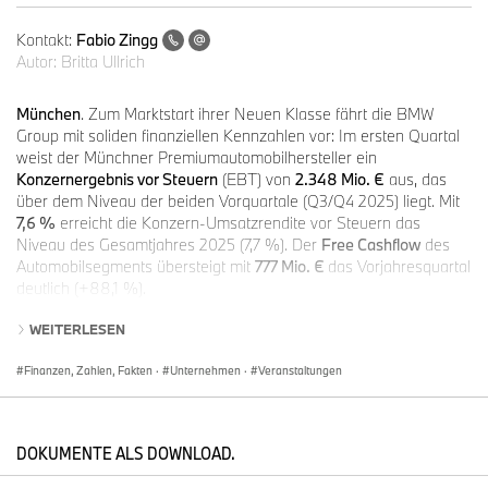
Kontakt:
Fabio Zingg
Autor:
Britta Ullrich
München
. Zum Marktstart ihrer Neuen Klasse fährt die BMW
Group mit soliden finanziellen Kennzahlen vor: Im ersten Quartal
weist der Münchner Premiumautomobilhersteller ein
Konzernergebnis vor Steuern
(EBT) von
2.348 Mio. €
aus, das
über dem Niveau der beiden Vorquartale (Q3/Q4 2025) liegt. Mit
7,6 %
erreicht die Konzern-Umsatzrendite vor Steuern das
Niveau des Gesamtjahres 2025 (7,7 %). Der
Free Cashflow
des
Automobilsegments übersteigt mit
777 Mio. €
das Vorjahresquartal
deutlich (+88,1 %).
WEITERLESEN
Damit knüpft die BMW Group im Auftaktquartal an ihre
Finanzen, Zahlen, Fakten
·
Unternehmen
·
Veranstaltungen
Performance im vergangenen Jahr an. Das attraktive
Produktportfolio, der technologieoffene Ansatz und die resiliente
Aufstellung in den grossen Weltregionen halten das Unternehmen
auf Erfolgskurs.
DOKUMENTE ALS DOWNLOAD.