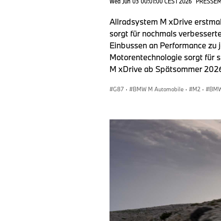
Wed Jun 03 00:01:00 CEST 2026
PRESSE
Allradsystem M xDrive erstma
sorgt für nochmals verbesserte
Einbussen an Performance zu j
Motorentechnologie sorgt für 
M xDrive ab Spätsommer 202
G87
·
BMW M Automobile
·
M2
·
BM