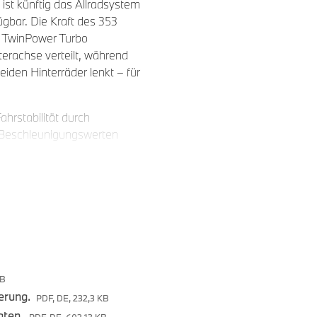
ist künftig das Allradsystem
gbar. Die Kraft des 353
 TwinPower Turbo
erachse verteilt, während
eiden Hinterräder lenkt – für
ahrstabilität durch
n Beschleunigungswerten
reszeit auf nahezu jedem
g ohne Einbussen in der
h entwickelte
Grip-Bedingungen bei Eis und
 Markteinführung des BMW M2
nk M xDrive und Aktivem M
KB
erung.
PDF, DE, 232,3 KB
fe einer elektronisch
aten.