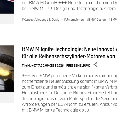
12,8 Sekunden, nach der „1-Foot-Rollout“-Methode sind es 1
der BMW M GmbH +++ Neue Interpretation von Dyna
Zwischenspurt von 80 auf 120 km/h dauert 3,7 Sekunden. Die
bei BMW M +++ Design und Technologie aus dem
auf 250 km/h limitiert und lässt sich durch das optionale M 
steigern.
Konzeptfahrzeuge & Design
·
Unternehmen
·
BMW Design
·
BMW
BMW Individual Borusan Turkish Blue erstmals für ein 
Das Portfolio an Aussenfarben umfasst neben fünf Metallic- 
zusätzlich sechs Farbtöne aus dem Programm von BMW Indivi
BMW M Ignite Technologie: Neue innovati
für einen BMW M2 die BMW Individual Sonderlackierung im F
für alle Reihensechszylinder-Motoren vo
zur Wahl, die das ausdrucksstarke Exterieurdesign des BMW
unterstreicht.
Thu May 07 17:00:00 CEST 2026
PRESSEMELDUNG
+++ Von BMW patentierte Vorkammer-Verbrennung f
Der BMW M2: Ein Erfolgsmodell – gebaut in Mexiko.
hocheffiziente Neuentwicklung kommt in BMW M Mo
Das BMW M2 Coupé war 2025 das meistverkaufte High-Per
zum Einsatz und ermöglicht eine signifikante Verbr
Hochlastbereich. Das neue Brennverfahren steht bei
M GmbH. Hergestellt wird der neue BMW M2 mit M xDrive e
Technologietransfer vom Motorsport in die Serie und
M2 Modelle im BMW Group Werk San Luis Potosí in Mexiko. Se
Anforderungen der EU7-Norm zu erfüllen. Anlau
August 2026. Die wichtigsten Absatzmärkte für den BMW M2 
mit BMW M Ignite Technologie ab Juli ...
Deutschland und China.