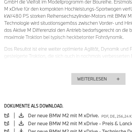
GmbH die Vielfalt im Modellprogramm der Baureihe. Erstmals 
M xDrive für den kompakten Hochleistungs-Sportwagen verfü
kW/480 PS starken Reihensechszylinder-Motors mit BMW M
Technologie wird situationsgemäss zwischen Vorder- und Hint
das Aktive M Differenzial den Antrieb bedarfsgerecht an die b
maximale Traktion bei typisch heckbetonter Fahrdynamik.
Das Resultat ist eine weiter optimierte Agilität, Dynamik und F
gesteigerte Traktion, die sich auch in nochmals verbesserte
zeigt. Der neue BMW M2 mit M xDrive bietet so zu jeder Jah
Untergrund und bei jedem Wetter unvergleichliches M Feelin
Performance. Seine Traktionsvorteile, zu denen eine spezifisc
WEITERLESEN
Fahrwerksabstimmung beiträgt, spielt er unter wechselnden 
Schnee ebenso wie auf der Rennstrecke souverän aus. Die
mit M xDrive beginnt ab Spätsommer 2026.
DOKUMENTE ALS DOWNLOAD.
Überlegene Traktion und weiter gesteigerte Dynamik da
Der neue BMW M2 mit M xDrive.
PDF, DE, 256,24 
Differenzial.
Der neue BMW M2 mit M xDrive - Preis & Lanci
Das Allradsystem M xDrive verteilt das Antriebsmoment mithil
Der neue BMW M2 mit M xDrive - Technische D