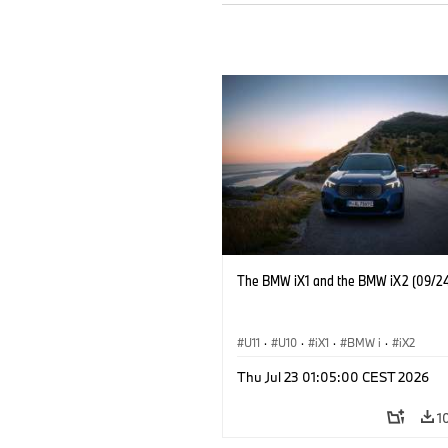
The BMW iX1 and the BMW iX2 (09/24
U11
·
U10
·
iX1
·
BMW i
·
iX2
Thu Jul 23 01:05:00 CEST 2026
1