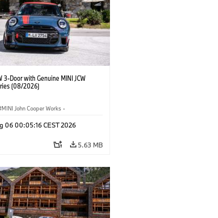
W 3-Door with Genuine MINI JCW
ries (08/2026)
MINI John Cooper Works
·
ooper Works
·
g 06 00:05:16 CEST 2026
l Extras, Accessories
5.63 MB