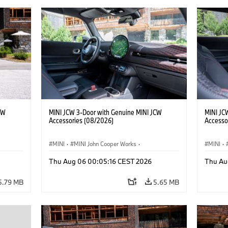
CW
MINI JCW 3-Door with Genuine MINI JCW
MINI JC
Accessories (08/2026)
Accesso
MINI
·
MINI John Cooper Works
·
MINI
·
John Cooper Works
·
John C
Thu Aug 06 00:05:16 CEST 2026
Thu Au
Optional Extras, Accessories
Optiona
5.79 MB
5.65 MB