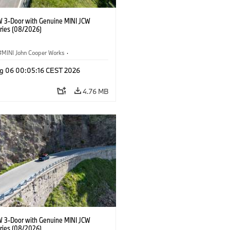
W 3-Door with Genuine MINI JCW
ries (08/2026)
MINI John Cooper Works
·
ooper Works
·
g 06 00:05:16 CEST 2026
l Extras, Accessories
4.76 MB
W 3-Door with Genuine MINI JCW
ries (08/2026)