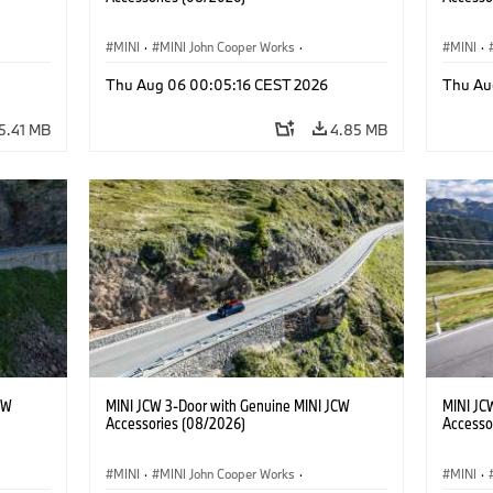
MINI
·
MINI John Cooper Works
·
MINI
·
John Cooper Works
·
John C
Thu Aug 06 00:05:16 CEST 2026
Thu Au
Optional Extras, Accessories
Optiona
5.41 MB
4.85 MB
CW
MINI JCW 3-Door with Genuine MINI JCW
MINI JC
Accessories (08/2026)
Accesso
MINI
·
MINI John Cooper Works
·
MINI
·