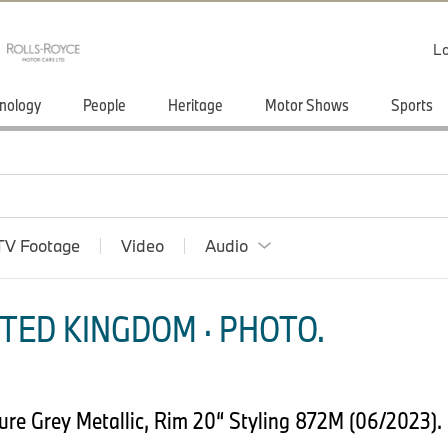
Lo
nology
People
Heritage
Motor Shows
Sports
TV Footage
Video
Audio
TED KINGDOM · PHOTO.
re Grey Metallic, Rim 20“ Styling 872M (06/2023).