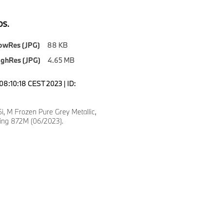
S.
owRes (JPG)
88 KB
ighRes (JPG)
4.65 MB
08:10:18 CEST 2023 | ID:
, M Frozen Pure Grey Metallic,
ling 872M (06/2023).