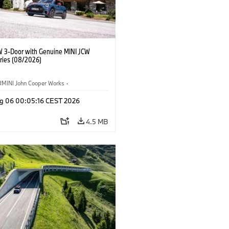
W 3-Door with Genuine MINI JCW
ries (08/2026)
MINI John Cooper Works
·
ooper Works
·
g 06 00:05:16 CEST 2026
l Extras, Accessories
4.5 MB