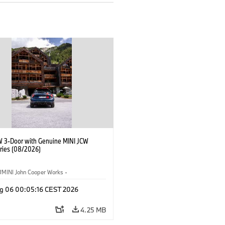
W 3-Door with Genuine MINI JCW
ries (08/2026)
MINI John Cooper Works
·
ooper Works
·
g 06 00:05:16 CEST 2026
l Extras, Accessories
4.25 MB