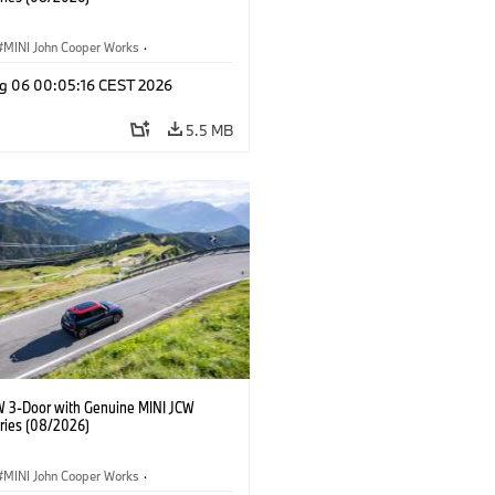
MINI John Cooper Works
·
ooper Works
·
g 06 00:05:16 CEST 2026
l Extras, Accessories
5.5 MB
W 3-Door with Genuine MINI JCW
ries (08/2026)
MINI John Cooper Works
·