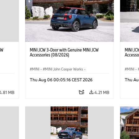
CW
MINI JCW 3-Door with Genuine MINI JCW
MINI JC
Accessories (08/2026)
Accesso
MINI
·
MINI John Cooper Works
·
MINI
·
John Cooper Works
·
John C
Thu Aug 06 00:05:16 CEST 2026
Thu Au
Optional Extras, Accessories
Optiona
4.81 MB
4.21 MB