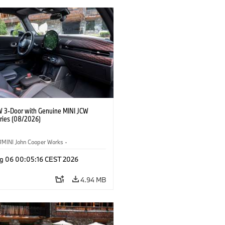
W 3-Door with Genuine MINI JCW
ries (08/2026)
MINI John Cooper Works
·
ooper Works
·
g 06 00:05:16 CEST 2026
l Extras, Accessories
4.94 MB