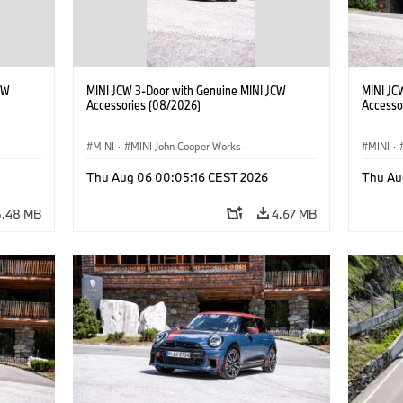
CW
MINI JCW 3-Door with Genuine MINI JCW
MINI JC
Accessories (08/2026)
Accesso
MINI
·
MINI John Cooper Works
·
MINI
·
John Cooper Works
·
John C
Thu Aug 06 00:05:16 CEST 2026
Thu Au
Optional Extras, Accessories
Optiona
5.48 MB
4.67 MB