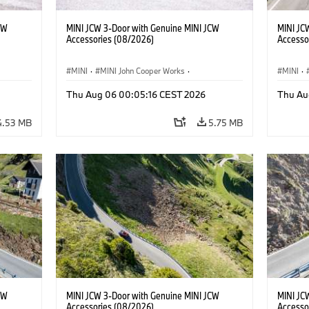
CW
MINI JCW 3-Door with Genuine MINI JCW
MINI JC
Accessories (08/2026)
Accesso
MINI
·
MINI John Cooper Works
·
MINI
·
John Cooper Works
·
John C
Thu Aug 06 00:05:16 CEST 2026
Thu Au
Optional Extras, Accessories
Optiona
4.53 MB
5.75 MB
CW
MINI JCW 3-Door with Genuine MINI JCW
MINI JC
Accessories (08/2026)
Accesso