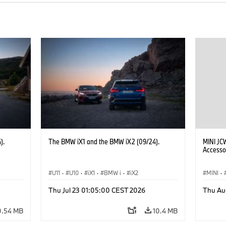
).
The BMW iX1 and the BMW iX2 (09/24).
MINI JC
Accesso
U11
·
U10
·
iX1
·
BMW i
·
iX2
MINI
·
John C
Thu Jul 23 01:05:00 CEST 2026
Thu Au
Optiona
0.54 MB
10.4 MB