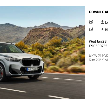
DOWNLOAD
L
H
Wed Jun 28 
P90509735
BMW X1 M35i
Rim 20“ Sty